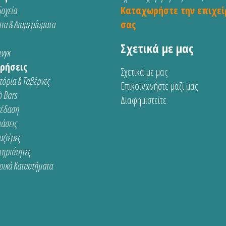
οχεία
Καταχωρήστε την επιχεί
ια & Διαμερίσματα
σας
Σχετικά με μας
νγκ
ρήσεις
Σχετικά με μας
τόρια & Ταβέρνες
Επικοινωνήστε μαζί μας
 Bars
Διαφημιστείτε
κέδαση
ιάσεις
αζιέρες
τηριότητες
ρικά Καταστήματα