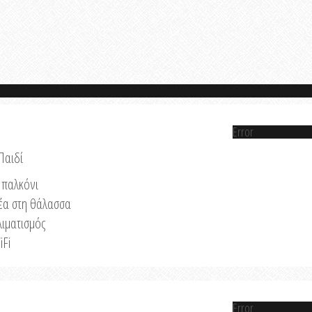
Error
Παιδί
παλκόνι
έα στη θάλασσα
λιματισμός
iFi
Error