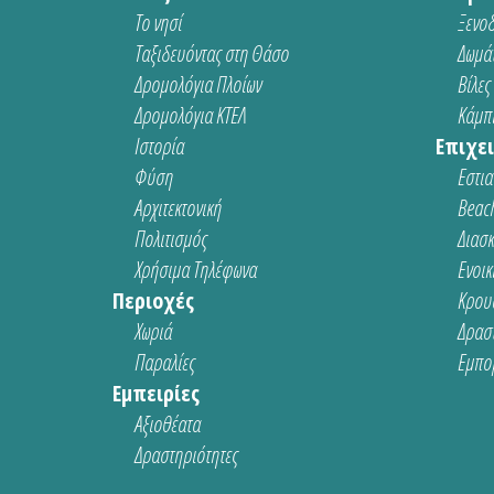
Το νησί
Ξενοδ
Ταξιδευόντας στη Θάσο
Δωμάτ
Δρομολόγια Πλοίων
Βίλες
Δρομολόγια ΚΤΕΛ
Κάμπι
Ιστορία
Επιχει
Φύση
Εστια
Αρχιτεκτονική
Beach
Πολιτισμός
Διασ
Χρήσιμα Τηλέφωνα
Ενοικ
Περιοχές
Κρου
Χωριά
Δρασ
Παραλίες
Εμπο
Εμπειρίες
Αξιοθέατα
Δραστηριότητες