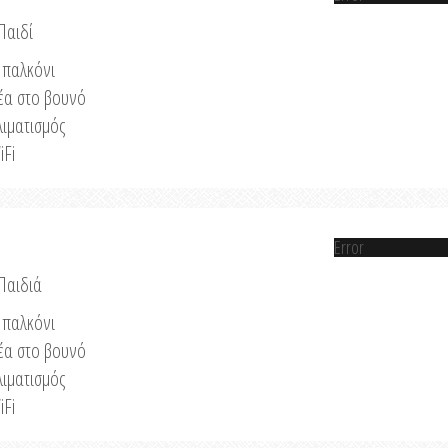
Παιδί
παλκόνι
έα στο βουνό
λιματισμός
iFi
Error
 Παιδιά
παλκόνι
έα στο βουνό
λιματισμός
iFi