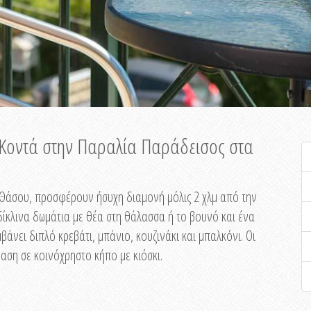
ή Κοντά στην Παραλία Παράδεισος στα
ης Θάσου, προσφέρουν ήσυχη διαμονή μόλις 2 χλμ από την
ίκλινα δωμάτια με θέα στη θάλασσα ή το βουνό και ένα
άνει διπλό κρεβάτι, μπάνιο, κουζινάκι και μπαλκόνι. Οι
αση σε κοινόχρηστο κήπο με κιόσκι.