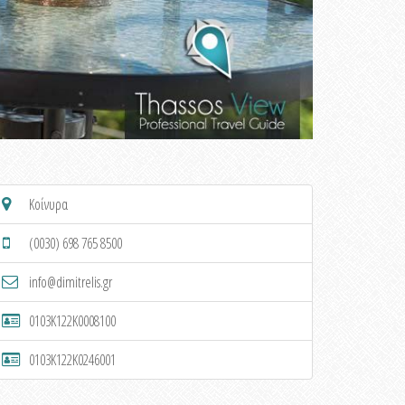
Κοίνυρα
(0030) 698 765 8500
info@dimitrelis.gr
0103K122K0008100
0103K122K0246001