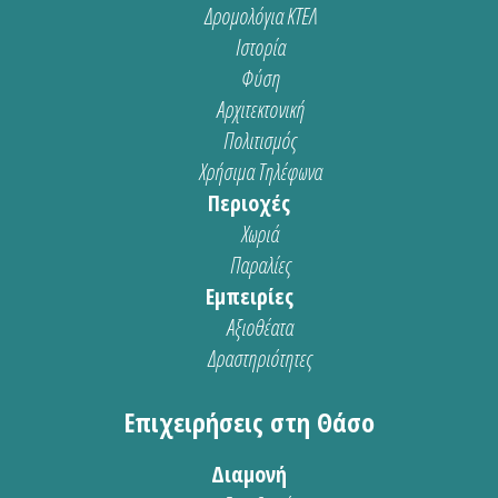
Δρομολόγια ΚΤΕΛ
Ιστορία
Φύση
Αρχιτεκτονική
Πολιτισμός
Χρήσιμα Τηλέφωνα
Περιοχές
Χωριά
Παραλίες
Εμπειρίες
Αξιοθέατα
Δραστηριότητες
Επιχειρήσεις στη Θάσο
Διαμονή