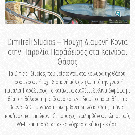
Dimitreli Studios – Ήσυχη Διαμονή Κοντά
στην Παραλία Παράδεισος στα Κοινύρα,
Θάσος
Τα Dimitreli Studios, που βρίσκονται στα Κοινυρα της Θάσου,
προσφέρουν ήσυχη διαμονή μόλις 2 χλμ από την γνωστή
παραλία Παράδεισος. Το κατάλυμα διαθέτει δίκλινα δωμάτια με
θέα στη θάλασσα ή το βουνό και ένα διαμέρισμα με θέα στο
βουνό. Κάθε μονάδα περιλαμβάνει διπλό κρεβάτι, μπάνιο,
κουζινάκι και μπαλκόνι. Οι παροχές περιλαμβάνουν κλιματισμό,
Wi-Fi και πρόσβαση σε κοινόχρηστο κήπο με κιόσκι.