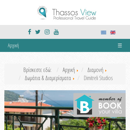
Αρχική
☰
Βρίσκεστε εδώ:
Αρχική
Διαμονή
Δωμάτια & Διαμερίσματα
Dimitreli Studios