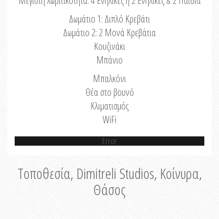
Μέγιστη Χωριτικότητα: 4 Ενήλικες ή 2 Ενήλικες & 2 Παιδιά
Δωμάτιο 1: Διπλό Κρεβάτι
Δωμάτιο 2: 2 Μονά Κρεβάτια
Κουζινάκι
Μπάνιο
Μπαλκόνι
Θέα στο βουνό
Κλιματισμός
WiFi
Error
Τοποθεσία, Dimitreli Studios, Κοίνυρα,
Θάσος