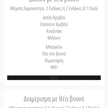
Μέγιστη Χωριτικότητα: 3 Ενήλικες ή 2 Ενήλικες & 1 Παιδί
Διπλό Κρεβάτι
Επιπλέον Κρεβάτι
Κουζινάκι
Μπάνιο
Μπαλκόνι
Θέα στο βουνό
Κλιματισμός
WiFi
Error
Διαμέρισμα με θέα βουνό