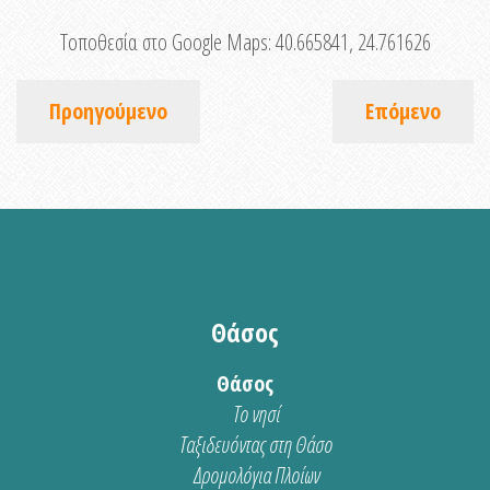
Τοποθεσία στο Google Maps:
40.665841, 24.761626
Προηγούμενο
Επόμενο
Θάσος
Θάσος
Το νησί
Ταξιδευόντας στη Θάσο
Δρομολόγια Πλοίων