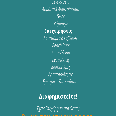
Ξενοδοχεία
Δωμάτια & Διαμερίσματα
Βίλες
Κάμπινγκ
Επιχειρήσεις
Εστιατόρια & Ταβέρνες
Beach Bars
Διασκέδαση
Ενοικιάσεις
Κρουαζιέρες
Δραστηριότητες
Εμπορικά Καταστήματα
Διαφημιστείτε!
Έχετε Επιχείρηση στη Θάσο;
Καταχωρήστε την επιχείρησή σας