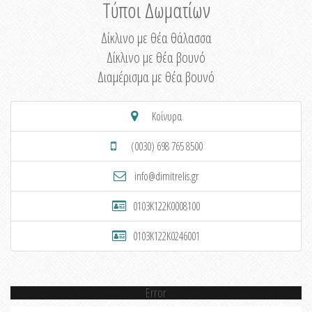
Τύποι Δωματίων
Δίκλινο με θέα θάλασσα
Δίκλινο με θέα βουνό
Διαμέρισμα με θέα βουνό
Κοίνυρα
(0030) 698 765 8500
info@dimitrelis.gr
0103K122K0008100
0103K122K0246001
Error