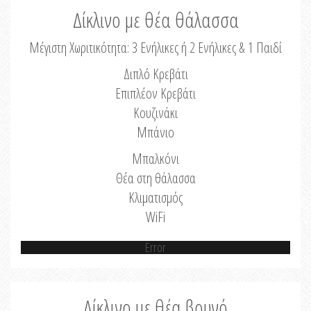
Δίκλινο με θέα θάλασσα
Μέγιστη Χωριτικότητα: 3 Ενήλικες ή 2 Ενήλικες & 1 Παιδί
Διπλό Κρεβάτι
Επιπλέον Κρεβάτι
Κουζινάκι
Μπάνιο
Μπαλκόνι
Θέα στη θάλασσα
Κλιματισμός
WiFi
Error
Δίκλινο με θέα βουνό