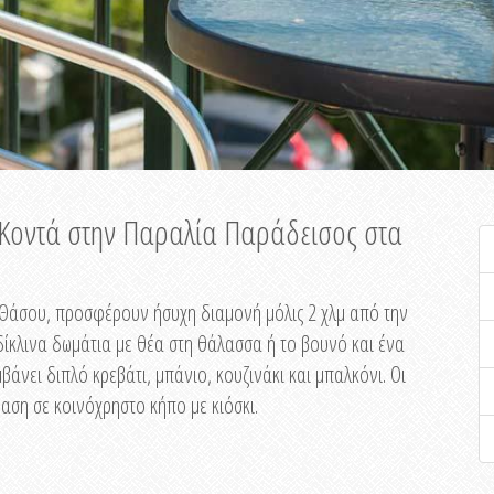
ή Κοντά στην Παραλία Παράδεισος στα
ης Θάσου, προσφέρουν ήσυχη διαμονή μόλις 2 χλμ από την
ίκλινα δωμάτια με θέα στη θάλασσα ή το βουνό και ένα
άνει διπλό κρεβάτι, μπάνιο, κουζινάκι και μπαλκόνι. Οι
αση σε κοινόχρηστο κήπο με κιόσκι.