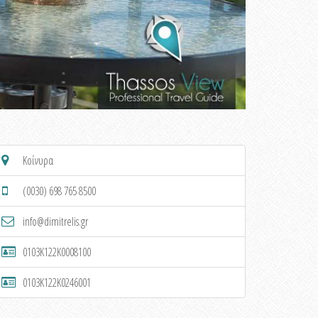
Κοίνυρα
(0030) 698 765 8500
info@dimitrelis.gr
0103K122K0008100
0103K122K0246001