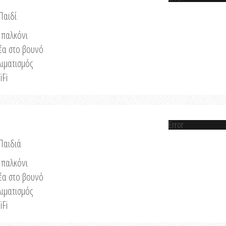
Παιδί
παλκόνι
έα στο βουνό
λιματισμός
iFi
Error
 Παιδιά
παλκόνι
έα στο βουνό
λιματισμός
iFi