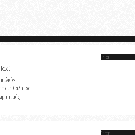
Error
Παιδί
παλκόνι
έα στη θάλασσα
λιματισμός
iFi
Error