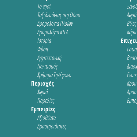
Το νησί
Ξενοδ
Ταξιδευόντας στη Θάσο
Δωμάτ
Δρομολόγια Πλοίων
Βίλες
Δρομολόγια ΚΤΕΛ
Κάμπι
Ιστορία
Επιχει
Φύση
Εστια
Αρχιτεκτονική
Beach
Πολιτισμός
Διασ
Χρήσιμα Τηλέφωνα
Ενοικ
Περιοχές
Κρου
Χωριά
Δρασ
Παραλίες
Εμπο
Εμπειρίες
Αξιοθέατα
Δραστηριότητες