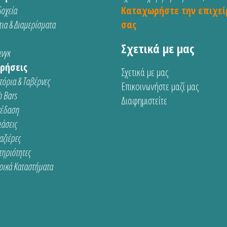
οχεία
Καταχωρήστε την επιχεί
ια & Διαμερίσματα
σας
Σχετικά με μας
νγκ
ρήσεις
Σχετικά με μας
τόρια & Ταβέρνες
Επικοινωνήστε μαζί μας
 Bars
Διαφημιστείτε
κέδαση
ιάσεις
αζιέρες
τηριότητες
ρικά Καταστήματα