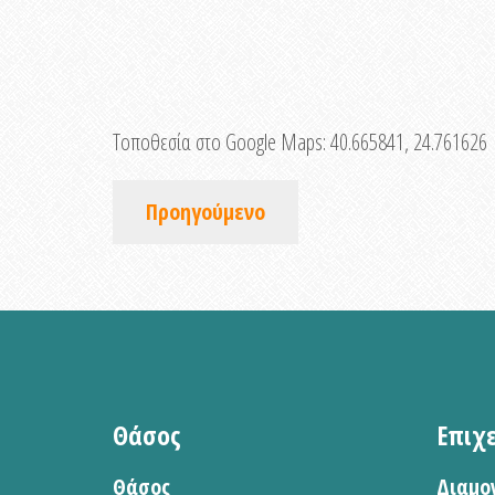
Τοποθεσία στο Google Maps:
40.665841, 24.761626
Προηγούμενο
Θάσος
Επιχ
Θάσος
Διαμο