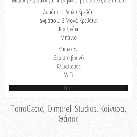
Μέγιστη Χωριτικότητα: 4 Ενήλικες ή 2 Ενήλικες & 2 Παιδιά
Δωμάτιο 1: Διπλό Κρεβάτι
Δωμάτιο 2: 2 Μονά Κρεβάτια
Κουζινάκι
Μπάνιο
Μπαλκόνι
Θέα στο βουνό
Κλιματισμός
WiFi
Error
Τοποθεσία, Dimitreli Studios, Κοίνυρα,
Θάσος