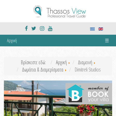
Αρχική
☰
Βρίσκεστε εδώ:
Αρχική
Διαμονή
Δωμάτια & Διαμερίσματα
Dimitreli Studios