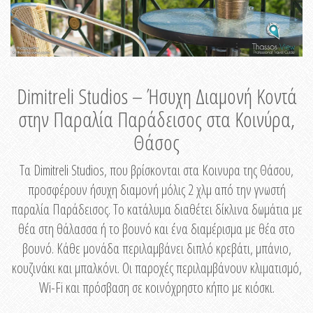
Dimitreli Studios – Ήσυχη Διαμονή Κοντά
στην Παραλία Παράδεισος στα Κοινύρα,
Θάσος
Τα Dimitreli Studios, που βρίσκονται στα Κοινυρα της Θάσου,
προσφέρουν ήσυχη διαμονή μόλις 2 χλμ από την γνωστή
παραλία Παράδεισος. Το κατάλυμα διαθέτει δίκλινα δωμάτια με
θέα στη θάλασσα ή το βουνό και ένα διαμέρισμα με θέα στο
βουνό. Κάθε μονάδα περιλαμβάνει διπλό κρεβάτι, μπάνιο,
κουζινάκι και μπαλκόνι. Οι παροχές περιλαμβάνουν κλιματισμό,
Wi-Fi και πρόσβαση σε κοινόχρηστο κήπο με κιόσκι.