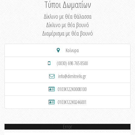
Τύποι Δωματίων
Δίκλινο με θέα θάλασσα
Δίκλινο με θέα βουνό
Διαμέρισμα με θέα βουνό
Κοίνυρα
(0030) 698 765 8500
info@dimitrelis.gr
0103K122K0008100
0103K122K0246001
Error