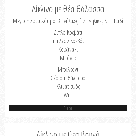
Δίκλινο με θέα θάλασσα
Μέγιστη Χωριτικότητα: 3 Ενήλικες ή 2 Ενήλικες & 1 Παιδί
Διπλό Κρεβάτι
Επιπλέον Κρεβάτι
Κουζινάκι
Μπάνιο
Μπαλκόνι
Θέα στη θάλασσα
Κλιματισμός
WiFi
Error
Δίκλινο με θέα βουνό