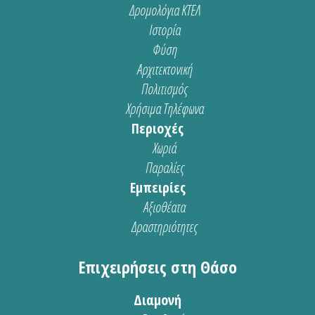
Δρομολόγια ΚΤΕΛ
Ιστορία
Φύση
Αρχιτεκτονική
Πολιτισμός
Χρήσιμα Τηλέφωνα
Περιοχές
Χωριά
Παραλίες
Εμπειρίες
Αξιοθέατα
Δραστηριότητες
Επιχειρήσεις στη Θάσο
Διαμονή