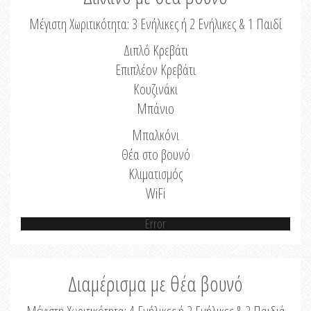
Μέγιστη Χωριτικότητα: 3 Ενήλικες ή 2 Ενήλικες & 1 Παιδί
Διπλό Κρεβάτι
Επιπλέον Κρεβάτι
Κουζινάκι
Μπάνιο
Μπαλκόνι
Θέα στο βουνό
Κλιματισμός
WiFi
Error
Διαμέρισμα με θέα βουνό