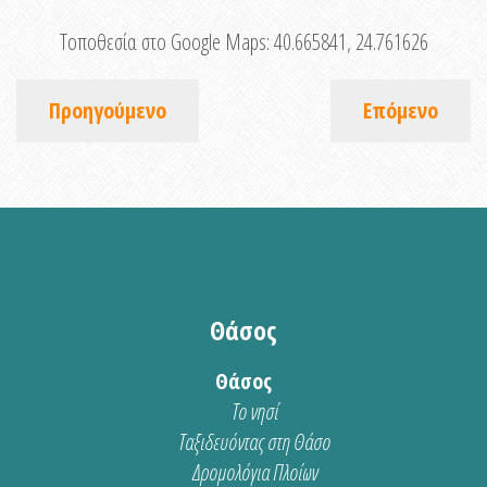
Τοποθεσία στο Google Maps:
40.665841, 24.761626
Προηγούμενο
Επόμενο
Θάσος
Θάσος
Το νησί
Ταξιδευόντας στη Θάσο
Δρομολόγια Πλοίων