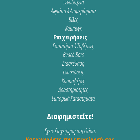
Ξενοδοχεία
Δωμάτια & Διαμερίσματα
Βίλες
Κάμπινγκ
Επιχειρήσεις
Εστιατόρια & Ταβέρνες
Beach Bars
Διασκέδαση
Ενοικιάσεις
Κρουαζιέρες
Δραστηριότητες
Εμπορικά Καταστήματα
Διαφημιστείτε!
Έχετε Επιχείρηση στη Θάσο;
Καταχωρήστε την επιχείρησή σας