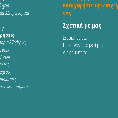
οχεία
Καταχωρήστε την επιχεί
ια & Διαμερίσματα
σας
Σχετικά με μας
νγκ
ρήσεις
Σχετικά με μας
τόρια & Ταβέρνες
Επικοινωνήστε μαζί μας
 Bars
Διαφημιστείτε
κέδαση
ιάσεις
αζιέρες
τηριότητες
ρικά Καταστήματα