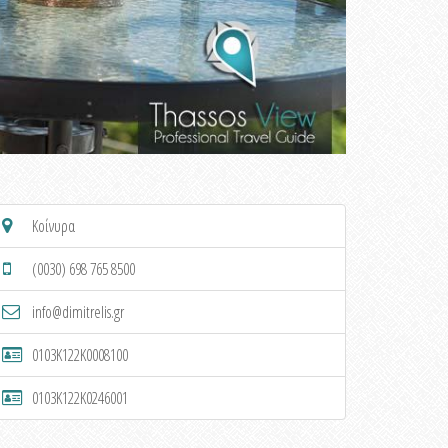
Κοίνυρα
(0030) 698 765 8500
info@dimitrelis.gr
0103K122K0008100
0103K122K0246001