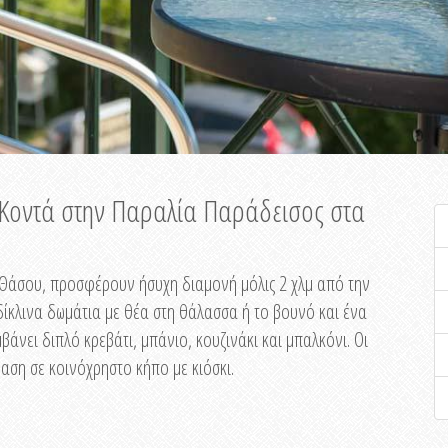
ή Κοντά στην Παραλία Παράδεισος στα
ης Θάσου, προσφέρουν ήσυχη διαμονή μόλις 2 χλμ από την
ίκλινα δωμάτια με θέα στη θάλασσα ή το βουνό και ένα
άνει διπλό κρεβάτι, μπάνιο, κουζινάκι και μπαλκόνι. Οι
αση σε κοινόχρηστο κήπο με κιόσκι.