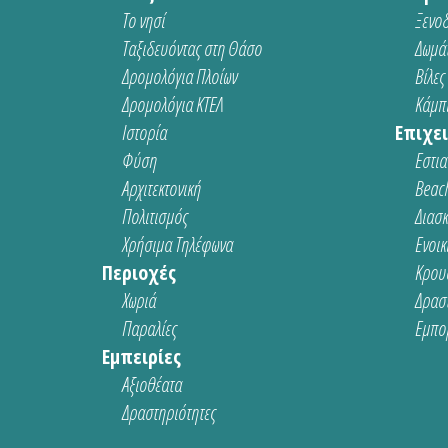
Το νησί
Ξενοδ
Ταξιδευόντας στη Θάσο
Δωμάτ
Δρομολόγια Πλοίων
Βίλες
Δρομολόγια ΚΤΕΛ
Κάμπι
Ιστορία
Επιχει
Φύση
Εστια
Αρχιτεκτονική
Beach
Πολιτισμός
Διασ
Χρήσιμα Τηλέφωνα
Ενοικ
Περιοχές
Κρου
Χωριά
Δρασ
Παραλίες
Εμπο
Εμπειρίες
Αξιοθέατα
Δραστηριότητες