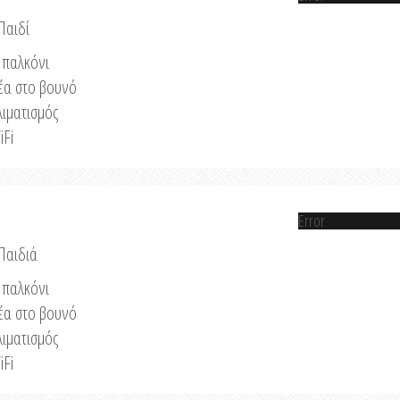
Παιδί
παλκόνι
έα στο βουνό
λιματισμός
iFi
Error
 Παιδιά
παλκόνι
έα στο βουνό
λιματισμός
iFi