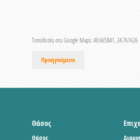
Τοποθεσία στο Google Maps:
40.665841, 24.761626
Προηγούμενο
Θάσος
Επιχ
Θάσος
Διαμο