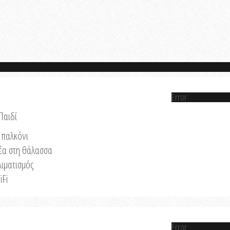
Error
Παιδί
παλκόνι
έα στη θάλασσα
λιματισμός
iFi
Error