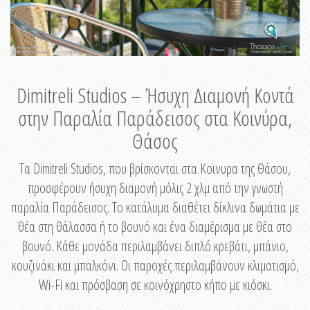
Dimitreli Studios – Ήσυχη Διαμονή Κοντά
στην Παραλία Παράδεισος στα Κοινύρα,
Θάσος
Τα Dimitreli Studios, που βρίσκονται στα Κοινυρα της Θάσου,
προσφέρουν ήσυχη διαμονή μόλις 2 χλμ από την γνωστή
παραλία Παράδεισος. Το κατάλυμα διαθέτει δίκλινα δωμάτια με
θέα στη θάλασσα ή το βουνό και ένα διαμέρισμα με θέα στο
βουνό. Κάθε μονάδα περιλαμβάνει διπλό κρεβάτι, μπάνιο,
κουζινάκι και μπαλκόνι. Οι παροχές περιλαμβάνουν κλιματισμό,
Wi-Fi και πρόσβαση σε κοινόχρηστο κήπο με κιόσκι.