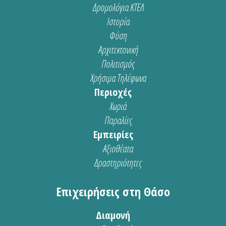
Δρομολόγια ΚΤΕΛ
Ιστορία
Φύση
Αρχιτεκτονική
Πολιτισμός
Χρήσιμα Τηλέφωνα
Περιοχές
Χωριά
Παραλίες
Εμπειρίες
Αξιοθέατα
Δραστηριότητες
Επιχειρήσεις στη Θάσο
Διαμονή