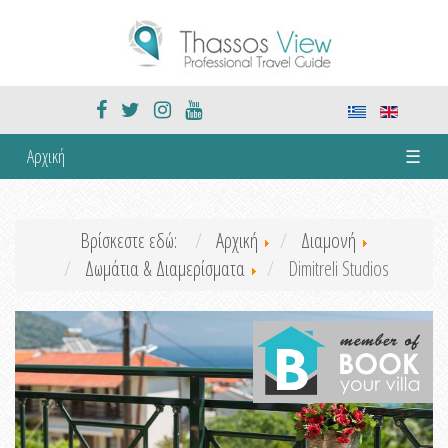
Αρχική
☰
Βρίσκεστε εδώ:
Αρχική
Διαμονή
Δωμάτια & Διαμερίσματα
Dimitreli Studios