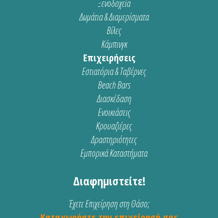
Ξενοδοχεία
Δωμάτια & Διαμερίσματα
Βίλες
Κάμπινγκ
Επιχειρήσεις
Εστιατόρια & Ταβέρνες
Beach Bars
Διασκέδαση
Ενοικιάσεις
Κρουαζιέρες
Δραστηριότητες
Εμπορικά Καταστήματα
Διαφημιστείτε!
Έχετε Επιχείρηση στη Θάσο;
Καταχωρήστε την επιχείρησή σας