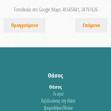
Τοποθεσία στο Google Maps:
40.665841, 24.761626
Προηγούμενο
Επόμενο
Θάσος
Θάσος
Το νησί
Ταξιδευόντας στη Θάσο
Δρομολόγια Πλοίων