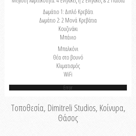
Μέγιστη Χωριτικότητα: 4 Ενήλικες ή 2 Ενήλικες & 2 Παιδιά
Δωμάτιο 1: Διπλό Κρεβάτι
Δωμάτιο 2: 2 Μονά Κρεβάτια
Κουζινάκι
Μπάνιο
Μπαλκόνι
Θέα στο βουνό
Κλιματισμός
WiFi
Error
Τοποθεσία, Dimitreli Studios, Κοίνυρα,
Θάσος