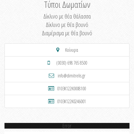
Τύποι Δωματίων
Δίκλινο με θέα θάλασσα
Δίκλινο με θέα βουνό
Διαμέρισμα με θέα βουνό
Κοίνυρα
(0030) 698 765 8500
info@dimitrelis.gr
0103K122K0008100
0103K122K0246001
Error