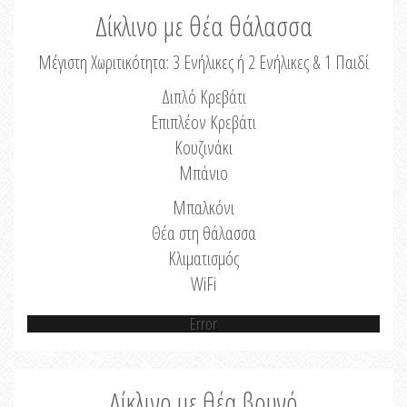
Δίκλινο με θέα θάλασσα
Μέγιστη Χωριτικότητα: 3 Ενήλικες ή 2 Ενήλικες & 1 Παιδί
Διπλό Κρεβάτι
Επιπλέον Κρεβάτι
Κουζινάκι
Μπάνιο
Μπαλκόνι
Θέα στη θάλασσα
Κλιματισμός
WiFi
Error
Δίκλινο με θέα βουνό