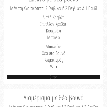
Μέγιστη Χωριτικότητα: 3 Ενήλικες ή 2 Ενήλικες & 1 Παιδί
Διπλό Κρεβάτι
Επιπλέον Κρεβάτι
Κουζινάκι
Μπάνιο
Μπαλκόνι
Θέα στο βουνό
Κλιματισμός
WiFi
Error
Διαμέρισμα με θέα βουνό