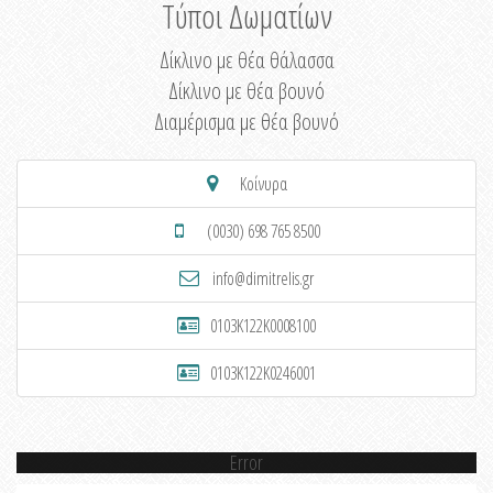
Τύποι Δωματίων
Δίκλινο με θέα θάλασσα
Δίκλινο με θέα βουνό
Διαμέρισμα με θέα βουνό
Κοίνυρα
(0030) 698 765 8500
info@dimitrelis.gr
0103K122K0008100
0103K122K0246001
Error