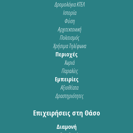
Δρομολόγια ΚΤΕΛ
Ιστορία
Φύση
Αρχιτεκτονική
Πολιτισμός
Χρήσιμα Τηλέφωνα
Περιοχές
Χωριά
Παραλίες
Εμπειρίες
Αξιοθέατα
Δραστηριότητες
Επιχειρήσεις στη Θάσο
Διαμονή