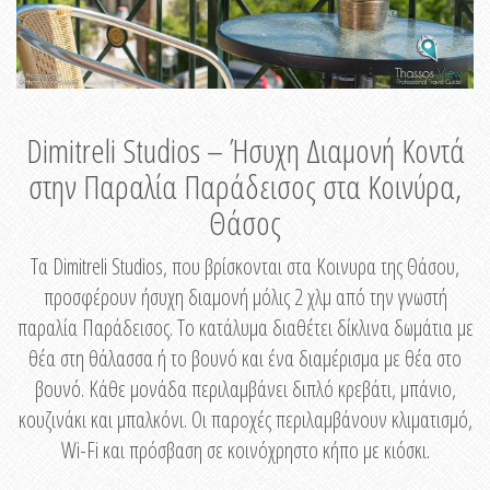
Dimitreli Studios – Ήσυχη Διαμονή Κοντά
στην Παραλία Παράδεισος στα Κοινύρα,
Θάσος
Τα Dimitreli Studios, που βρίσκονται στα Κοινυρα της Θάσου,
προσφέρουν ήσυχη διαμονή μόλις 2 χλμ από την γνωστή
παραλία Παράδεισος. Το κατάλυμα διαθέτει δίκλινα δωμάτια με
θέα στη θάλασσα ή το βουνό και ένα διαμέρισμα με θέα στο
βουνό. Κάθε μονάδα περιλαμβάνει διπλό κρεβάτι, μπάνιο,
κουζινάκι και μπαλκόνι. Οι παροχές περιλαμβάνουν κλιματισμό,
Wi-Fi και πρόσβαση σε κοινόχρηστο κήπο με κιόσκι.