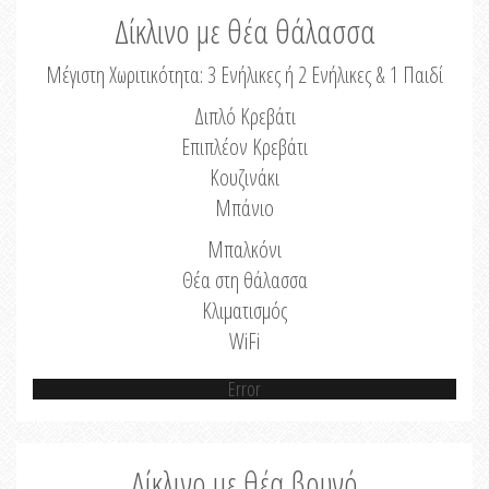
Δίκλινο με θέα θάλασσα
Μέγιστη Χωριτικότητα: 3 Ενήλικες ή 2 Ενήλικες & 1 Παιδί
Διπλό Κρεβάτι
Επιπλέον Κρεβάτι
Κουζινάκι
Μπάνιο
Μπαλκόνι
Θέα στη θάλασσα
Κλιματισμός
WiFi
Error
Δίκλινο με θέα βουνό