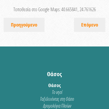
Τοποθεσία στο Google Maps:
40.665841, 24.761626
Προηγούμενο
Επόμενο
Θάσος
Θάσος
Το νησί
Ταξιδευόντας στη Θάσο
Δρομολόγια Πλοίων