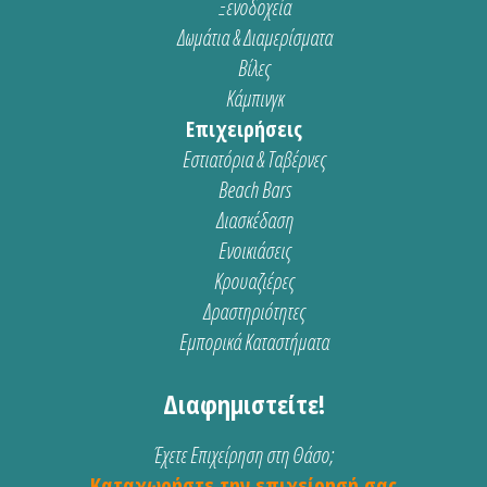
Ξενοδοχεία
Δωμάτια & Διαμερίσματα
Βίλες
Κάμπινγκ
Επιχειρήσεις
Εστιατόρια & Ταβέρνες
Beach Bars
Διασκέδαση
Ενοικιάσεις
Κρουαζιέρες
Δραστηριότητες
Εμπορικά Καταστήματα
Διαφημιστείτε!
Έχετε Επιχείρηση στη Θάσο;
Καταχωρήστε την επιχείρησή σας