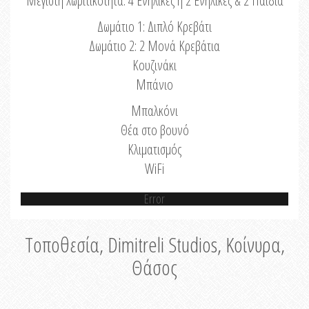
Μέγιστη Χωριτικότητα: 4 Ενήλικες ή 2 Ενήλικες & 2 Παιδιά
Δωμάτιο 1: Διπλό Κρεβάτι
Δωμάτιο 2: 2 Μονά Κρεβάτια
Κουζινάκι
Μπάνιο
Μπαλκόνι
Θέα στο βουνό
Κλιματισμός
WiFi
Error
Τοποθεσία, Dimitreli Studios, Κοίνυρα,
Θάσος