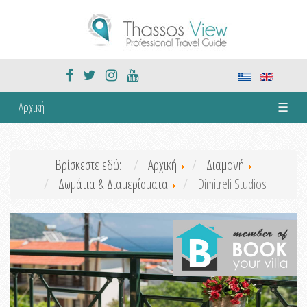
Αρχική
☰
Βρίσκεστε εδώ:
Αρχική
Διαμονή
Δωμάτια & Διαμερίσματα
Dimitreli Studios