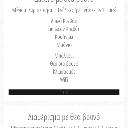
Μέγιστη Χωριτικότητα: 3 Ενήλικες ή 2 Ενήλικες & 1 Παιδί
Διπλό Κρεβάτι
Επιπλέον Κρεβάτι
Κουζινάκι
Μπάνιο
Μπαλκόνι
Θέα στο βουνό
Κλιματισμός
WiFi
Error
Διαμέρισμα με θέα βουνό