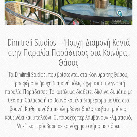
Dimitreli Studios – Ήσυχη Διαμονή Κοντά
στην Παραλία Παράδεισος στα Κοινύρα,
Θάσος
Τα Dimitreli Studios, που βρίσκονται στα Κοινυρα της Θάσου,
προσφέρουν ήσυχη διαμονή μόλις 2 χλμ από την γνωστή
παραλία Παράδεισος. Το κατάλυμα διαθέτει δίκλινα δωμάτια με
θέα στη θάλασσα ή το βουνό και ένα διαμέρισμα με θέα στο
βουνό. Κάθε μονάδα περιλαμβάνει διπλό κρεβάτι, μπάνιο,
κουζινάκι και μπαλκόνι. Οι παροχές περιλαμβάνουν κλιματισμό,
Wi-Fi και πρόσβαση σε κοινόχρηστο κήπο με κιόσκι.