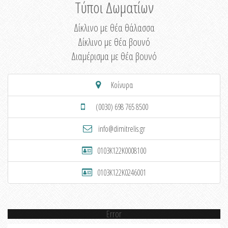
Τύποι Δωματίων
Δίκλινο με θέα θάλασσα
Δίκλινο με θέα βουνό
Διαμέρισμα με θέα βουνό
Κοίνυρα
(0030) 698 765 8500
info@dimitrelis.gr
0103K122K0008100
0103K122K0246001
Error