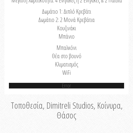
Μέγιστη Χωριτικότητα: 4 Ενήλικες ή 2 Ενήλικες & 2 Παιδιά
Δωμάτιο 1: Διπλό Κρεβάτι
Δωμάτιο 2: 2 Μονά Κρεβάτια
Κουζινάκι
Μπάνιο
Μπαλκόνι
Θέα στο βουνό
Κλιματισμός
WiFi
Error
Τοποθεσία, Dimitreli Studios, Κοίνυρα,
Θάσος