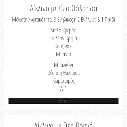
Δίκλινο με θέα θάλασσα
Μέγιστη Χωριτικότητα: 3 Ενήλικες ή 2 Ενήλικες & 1 Παιδί
Διπλό Κρεβάτι
Επιπλέον Κρεβάτι
Κουζινάκι
Μπάνιο
Μπαλκόνι
Θέα στη θάλασσα
Κλιματισμός
WiFi
Error
Δίκλινο με θέα βουνό