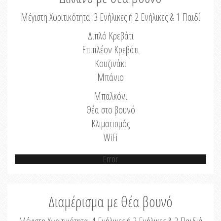
Μέγιστη Χωριτικότητα: 3 Ενήλικες ή 2 Ενήλικες & 1 Παιδί
Διπλό Κρεβάτι
Επιπλέον Κρεβάτι
Κουζινάκι
Μπάνιο
Μπαλκόνι
Θέα στο βουνό
Κλιματισμός
WiFi
Error
Διαμέρισμα με θέα βουνό