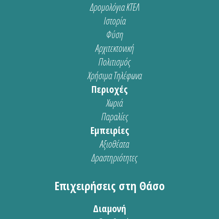
Δρομολόγια ΚΤΕΛ
Ιστορία
Φύση
Αρχιτεκτονική
Πολιτισμός
Χρήσιμα Τηλέφωνα
Περιοχές
Χωριά
Παραλίες
Εμπειρίες
Αξιοθέατα
Δραστηριότητες
Επιχειρήσεις στη Θάσο
Διαμονή