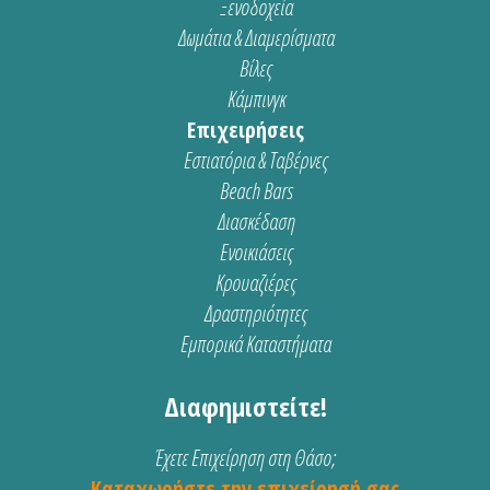
Ξενοδοχεία
Δωμάτια & Διαμερίσματα
Βίλες
Κάμπινγκ
Επιχειρήσεις
Εστιατόρια & Ταβέρνες
Beach Bars
Διασκέδαση
Ενοικιάσεις
Κρουαζιέρες
Δραστηριότητες
Εμπορικά Καταστήματα
Διαφημιστείτε!
Έχετε Επιχείρηση στη Θάσο;
Καταχωρήστε την επιχείρησή σας