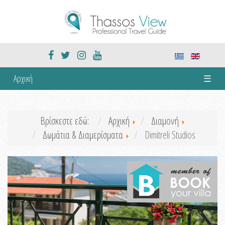
Αρχική
☰
Βρίσκεστε εδώ:
Αρχική
Διαμονή
Δωμάτια & Διαμερίσματα
Dimitreli Studios