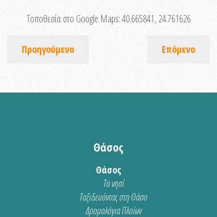
Τοποθεσία στο Google Maps:
40.665841, 24.761626
Προηγούμενο
Επόμενο
Θάσος
Θάσος
Το νησί
Ταξιδευόντας στη Θάσο
Δρομολόγια Πλοίων