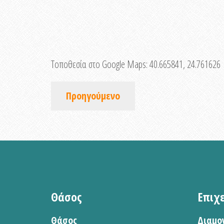
Τοποθεσία στο Google Maps:
40.665841, 24.761626
Προηγούμενο
Θάσος
Επιχ
Θάσος
Διαμο