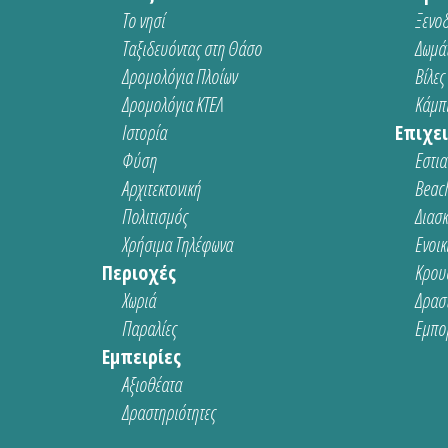
Το νησί
Ξενοδ
Ταξιδευόντας στη Θάσο
Δωμάτ
Δρομολόγια Πλοίων
Βίλες
Δρομολόγια ΚΤΕΛ
Κάμπι
Ιστορία
Επιχει
Φύση
Εστια
Αρχιτεκτονική
Beach
Πολιτισμός
Διασ
Χρήσιμα Τηλέφωνα
Ενοικ
Περιοχές
Κρου
Χωριά
Δρασ
Παραλίες
Εμπο
Εμπειρίες
Αξιοθέατα
Δραστηριότητες