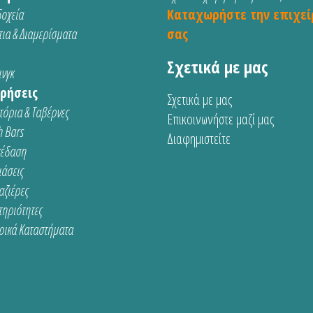
οχεία
Καταχωρήστε την επιχεί
ια & Διαμερίσματα
σας
Σχετικά με μας
νγκ
ρήσεις
Σχετικά με μας
τόρια & Ταβέρνες
Επικοινωνήστε μαζί μας
 Bars
Διαφημιστείτε
κέδαση
ιάσεις
αζιέρες
τηριότητες
ρικά Καταστήματα