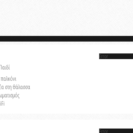
Error
Παιδί
παλκόνι
έα στη θάλασσα
λιματισμός
iFi
Error