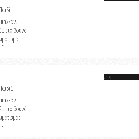
Παιδί
παλκόνι
έα στο βουνό
λιματισμός
iFi
Error
 Παιδιά
παλκόνι
έα στο βουνό
λιματισμός
iFi