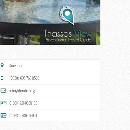
Κοίνυρα
(0030) 698 765 8500
info@dimitrelis.gr
0103K122K0008100
0103K122K0246001