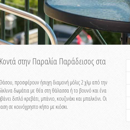
ή Κοντά στην Παραλία Παράδεισος στα
ης Θάσου, προσφέρουν ήσυχη διαμονή μόλις 2 χλμ από την
ίκλινα δωμάτια με θέα στη θάλασσα ή το βουνό και ένα
άνει διπλό κρεβάτι, μπάνιο, κουζινάκι και μπαλκόνι. Οι
αση σε κοινόχρηστο κήπο με κιόσκι.