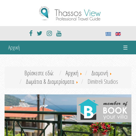
Αρχική
☰
Βρίσκεστε εδώ:
Αρχική
Διαμονή
Δωμάτια & Διαμερίσματα
Dimitreli Studios