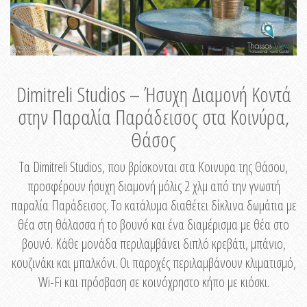
Dimitreli Studios – Ήσυχη Διαμονή Κοντά
στην Παραλία Παράδεισος στα Κοινύρα,
Θάσος
Τα Dimitreli Studios, που βρίσκονται στα Κοινυρα της Θάσου,
προσφέρουν ήσυχη διαμονή μόλις 2 χλμ από την γνωστή
παραλία Παράδεισος. Το κατάλυμα διαθέτει δίκλινα δωμάτια με
θέα στη θάλασσα ή το βουνό και ένα διαμέρισμα με θέα στο
βουνό. Κάθε μονάδα περιλαμβάνει διπλό κρεβάτι, μπάνιο,
κουζινάκι και μπαλκόνι. Οι παροχές περιλαμβάνουν κλιματισμό,
Wi-Fi και πρόσβαση σε κοινόχρηστο κήπο με κιόσκι.