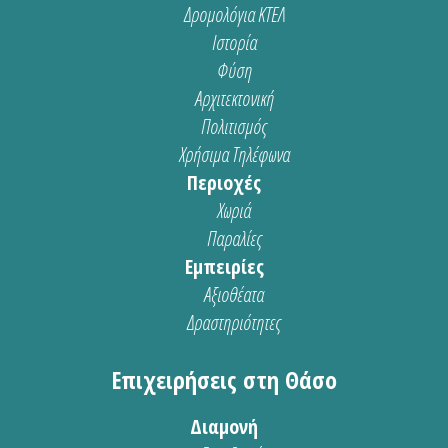
Δρομολόγια ΚΤΕΛ
Ιστορία
Φύση
Αρχιτεκτονική
Πολιτισμός
Χρήσιμα Τηλέφωνα
Περιοχές
Χωριά
Παραλίες
Εμπειρίες
Αξιοθέατα
Δραστηριότητες
Επιχειρήσεις στη Θάσο
Διαμονή