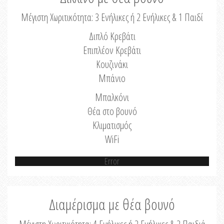
Μέγιστη Χωριτικότητα: 3 Ενήλικες ή 2 Ενήλικες & 1 Παιδί
Διπλό Κρεβάτι
Επιπλέον Κρεβάτι
Κουζινάκι
Μπάνιο
Μπαλκόνι
Θέα στο βουνό
Κλιματισμός
WiFi
Error
Διαμέρισμα με θέα βουνό