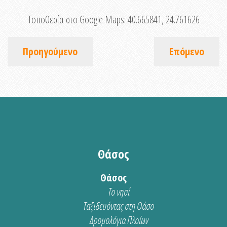
Τοποθεσία στο Google Maps:
40.665841, 24.761626
Προηγούμενο
Επόμενο
Θάσος
Θάσος
Το νησί
Ταξιδευόντας στη Θάσο
Δρομολόγια Πλοίων