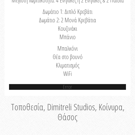
Μέγιστη Χωριτικότητα: 4 Ενήλικες ή 2 Ενήλικες & 2 Παιδιά
Δωμάτιο 1: Διπλό Κρεβάτι
Δωμάτιο 2: 2 Μονά Κρεβάτια
Κουζινάκι
Μπάνιο
Μπαλκόνι
Θέα στο βουνό
Κλιματισμός
WiFi
Error
Τοποθεσία, Dimitreli Studios, Κοίνυρα,
Θάσος