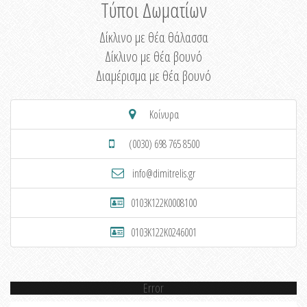
Τύποι Δωματίων
Δίκλινο με θέα θάλασσα
Δίκλινο με θέα βουνό
Διαμέρισμα με θέα βουνό
Κοίνυρα
(0030) 698 765 8500
info@dimitrelis.gr
0103K122K0008100
0103K122K0246001
Error