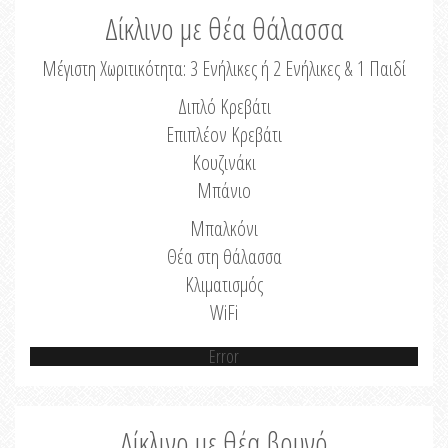
Δίκλινο με θέα θάλασσα
Μέγιστη Χωριτικότητα: 3 Ενήλικες ή 2 Ενήλικες & 1 Παιδί
Διπλό Κρεβάτι
Επιπλέον Κρεβάτι
Κουζινάκι
Μπάνιο
Μπαλκόνι
Θέα στη θάλασσα
Κλιματισμός
WiFi
Error
Δίκλινο με θέα βουνό