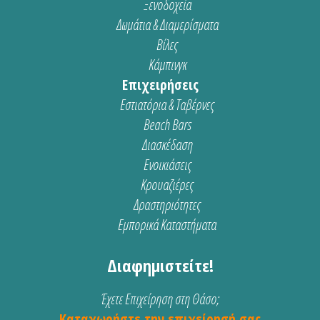
Ξενοδοχεία
Δωμάτια & Διαμερίσματα
Βίλες
Κάμπινγκ
Επιχειρήσεις
Εστιατόρια & Ταβέρνες
Beach Bars
Διασκέδαση
Ενοικιάσεις
Κρουαζιέρες
Δραστηριότητες
Εμπορικά Καταστήματα
Διαφημιστείτε!
Έχετε Επιχείρηση στη Θάσο;
Καταχωρήστε την επιχείρησή σας