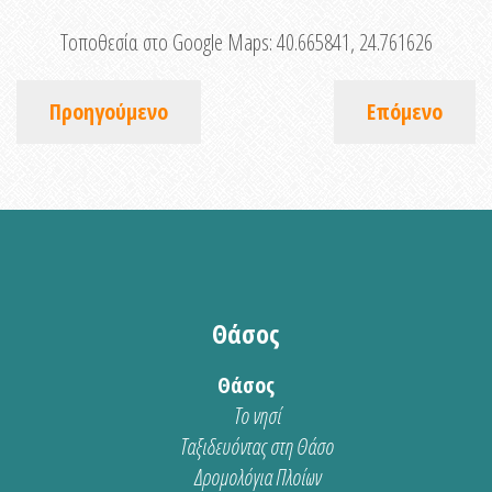
Τοποθεσία στο Google Maps:
40.665841, 24.761626
Προηγούμενο
Επόμενο
Θάσος
Θάσος
Το νησί
Ταξιδευόντας στη Θάσο
Δρομολόγια Πλοίων