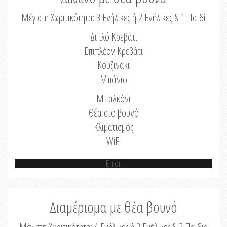
Μέγιστη Χωριτικότητα: 3 Ενήλικες ή 2 Ενήλικες & 1 Παιδί
Διπλό Κρεβάτι
Επιπλέον Κρεβάτι
Κουζινάκι
Μπάνιο
Μπαλκόνι
Θέα στο βουνό
Κλιματισμός
WiFi
Error
Διαμέρισμα με θέα βουνό