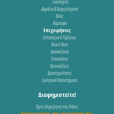
Ξενοδοχεία
Δωμάτια & Διαμερίσματα
Βίλες
Κάμπινγκ
Επιχειρήσεις
Εστιατόρια & Ταβέρνες
Beach Bars
Διασκέδαση
Ενοικιάσεις
Κρουαζιέρες
Δραστηριότητες
Εμπορικά Καταστήματα
Διαφημιστείτε!
Έχετε Επιχείρηση στη Θάσο;
Καταχωρήστε την επιχείρησή σας