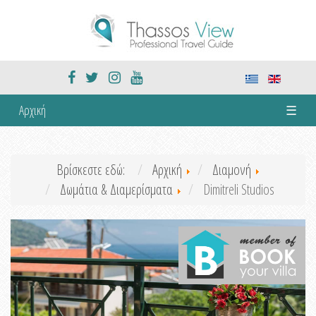
Αρχική
☰
Βρίσκεστε εδώ:
Αρχική
Διαμονή
Δωμάτια & Διαμερίσματα
Dimitreli Studios