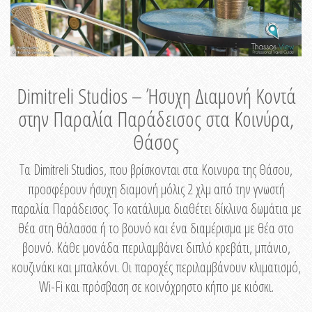
Dimitreli Studios – Ήσυχη Διαμονή Κοντά
στην Παραλία Παράδεισος στα Κοινύρα,
Θάσος
Τα Dimitreli Studios, που βρίσκονται στα Κοινυρα της Θάσου,
προσφέρουν ήσυχη διαμονή μόλις 2 χλμ από την γνωστή
παραλία Παράδεισος. Το κατάλυμα διαθέτει δίκλινα δωμάτια με
θέα στη θάλασσα ή το βουνό και ένα διαμέρισμα με θέα στο
βουνό. Κάθε μονάδα περιλαμβάνει διπλό κρεβάτι, μπάνιο,
κουζινάκι και μπαλκόνι. Οι παροχές περιλαμβάνουν κλιματισμό,
Wi-Fi και πρόσβαση σε κοινόχρηστο κήπο με κιόσκι.