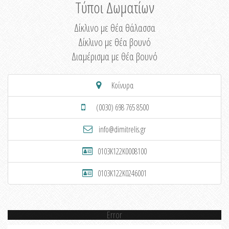
Τύποι Δωματίων
Δίκλινο με θέα θάλασσα
Δίκλινο με θέα βουνό
Διαμέρισμα με θέα βουνό
Κοίνυρα
(0030) 698 765 8500
info@dimitrelis.gr
0103K122K0008100
0103K122K0246001
Error