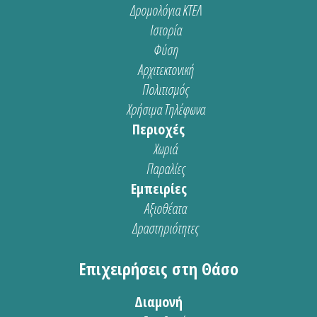
Δρομολόγια ΚΤΕΛ
Ιστορία
Φύση
Αρχιτεκτονική
Πολιτισμός
Χρήσιμα Τηλέφωνα
Περιοχές
Χωριά
Παραλίες
Εμπειρίες
Αξιοθέατα
Δραστηριότητες
Επιχειρήσεις στη Θάσο
Διαμονή