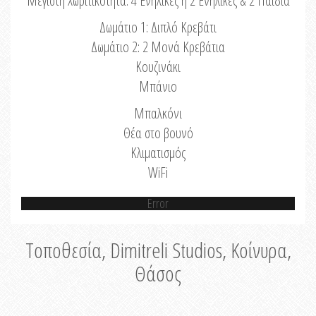
Μέγιστη Χωριτικότητα: 4 Ενήλικες ή 2 Ενήλικες & 2 Παιδιά
Δωμάτιο 1: Διπλό Κρεβάτι
Δωμάτιο 2: 2 Μονά Κρεβάτια
Κουζινάκι
Μπάνιο
Μπαλκόνι
Θέα στο βουνό
Κλιματισμός
WiFi
Error
Τοποθεσία, Dimitreli Studios, Κοίνυρα,
Θάσος