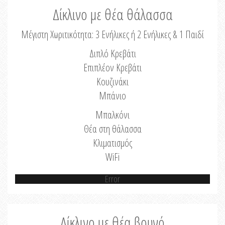
Δίκλινο με θέα θάλασσα
Μέγιστη Χωριτικότητα: 3 Ενήλικες ή 2 Ενήλικες & 1 Παιδί
Διπλό Κρεβάτι
Επιπλέον Κρεβάτι
Κουζινάκι
Μπάνιο
Μπαλκόνι
Θέα στη θάλασσα
Κλιματισμός
WiFi
Error
Δίκλινο με θέα βουνό