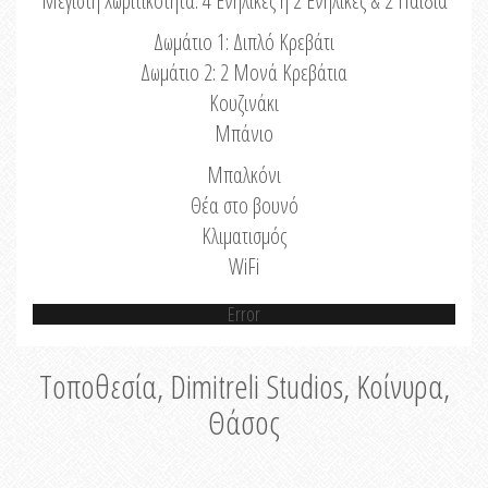
Μέγιστη Χωριτικότητα: 4 Ενήλικες ή 2 Ενήλικες & 2 Παιδιά
Δωμάτιο 1: Διπλό Κρεβάτι
Δωμάτιο 2: 2 Μονά Κρεβάτια
Κουζινάκι
Μπάνιο
Μπαλκόνι
Θέα στο βουνό
Κλιματισμός
WiFi
Error
Τοποθεσία, Dimitreli Studios, Κοίνυρα,
Θάσος