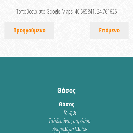
Τοποθεσία στο Google Maps:
40.665841, 24.761626
Προηγούμενο
Επόμενο
Θάσος
Θάσος
Το νησί
Ταξιδευόντας στη Θάσο
Δρομολόγια Πλοίων