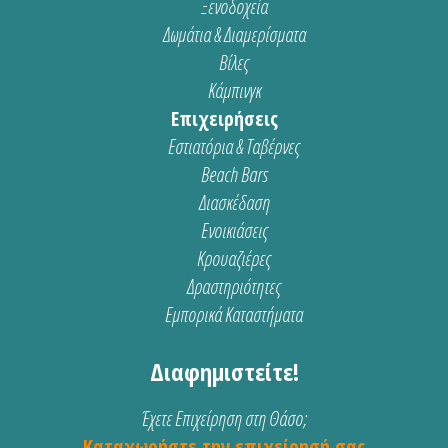
Ξενοδοχεία
Δωμάτια & Διαμερίσματα
Βίλες
Κάμπινγκ
Επιχειρήσεις
Εστιατόρια & Ταβέρνες
Beach Bars
Διασκέδαση
Ενοικιάσεις
Κρουαζιέρες
Δραστηριότητες
Εμπορικά Καταστήματα
Διαφημιστείτε!
Έχετε Επιχείρηση στη Θάσο;
Καταχωρήστε την επιχείρησή σας