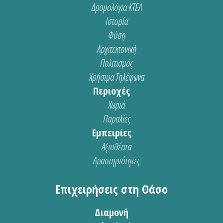
Δρομολόγια ΚΤΕΛ
Ιστορία
Φύση
Αρχιτεκτονική
Πολιτισμός
Χρήσιμα Τηλέφωνα
Περιοχές
Χωριά
Παραλίες
Εμπειρίες
Αξιοθέατα
Δραστηριότητες
Επιχειρήσεις στη Θάσο
Διαμονή