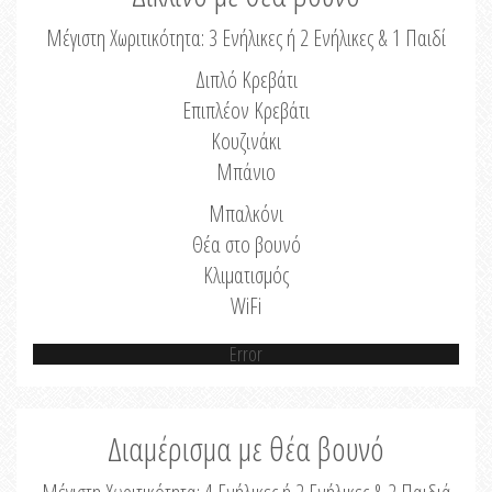
Μέγιστη Χωριτικότητα: 3 Ενήλικες ή 2 Ενήλικες & 1 Παιδί
Διπλό Κρεβάτι
Επιπλέον Κρεβάτι
Κουζινάκι
Μπάνιο
Μπαλκόνι
Θέα στο βουνό
Κλιματισμός
WiFi
Error
Διαμέρισμα με θέα βουνό