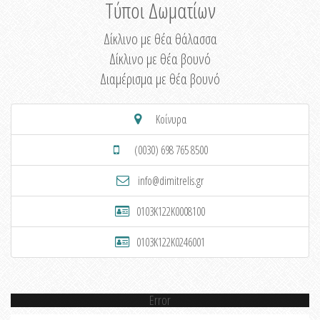
Τύποι Δωματίων
Δίκλινο με θέα θάλασσα
Δίκλινο με θέα βουνό
Διαμέρισμα με θέα βουνό
Κοίνυρα
(0030) 698 765 8500
info@dimitrelis.gr
0103K122K0008100
0103K122K0246001
Error