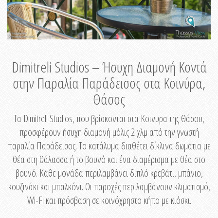
Dimitreli Studios – Ήσυχη Διαμονή Κοντά
στην Παραλία Παράδεισος στα Κοινύρα,
Θάσος
Τα Dimitreli Studios, που βρίσκονται στα Κοινυρα της Θάσου,
προσφέρουν ήσυχη διαμονή μόλις 2 χλμ από την γνωστή
παραλία Παράδεισος. Το κατάλυμα διαθέτει δίκλινα δωμάτια με
θέα στη θάλασσα ή το βουνό και ένα διαμέρισμα με θέα στο
βουνό. Κάθε μονάδα περιλαμβάνει διπλό κρεβάτι, μπάνιο,
κουζινάκι και μπαλκόνι. Οι παροχές περιλαμβάνουν κλιματισμό,
Wi-Fi και πρόσβαση σε κοινόχρηστο κήπο με κιόσκι.