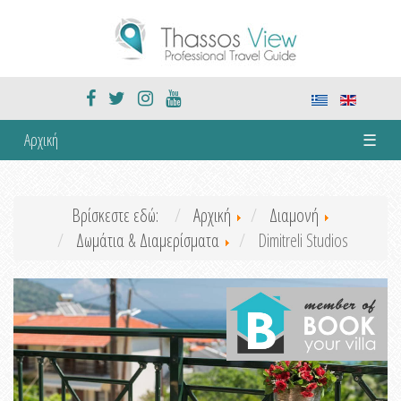
Αρχική
☰
Βρίσκεστε εδώ:
Αρχική
Διαμονή
Δωμάτια & Διαμερίσματα
Dimitreli Studios