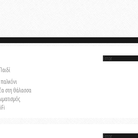
Error
Παιδί
παλκόνι
έα στη θάλασσα
λιματισμός
iFi
Error