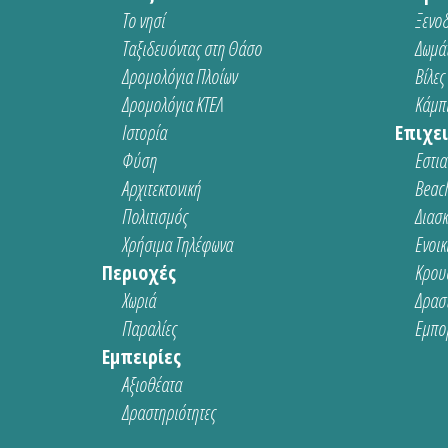
Το νησί
Ξενοδ
Ταξιδευόντας στη Θάσο
Δωμάτ
Δρομολόγια Πλοίων
Βίλες
Δρομολόγια ΚΤΕΛ
Κάμπι
Ιστορία
Επιχει
Φύση
Εστια
Αρχιτεκτονική
Beach
Πολιτισμός
Διασ
Χρήσιμα Τηλέφωνα
Ενοικ
Περιοχές
Κρου
Χωριά
Δρασ
Παραλίες
Εμπο
Εμπειρίες
Αξιοθέατα
Δραστηριότητες