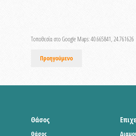
Τοποθεσία στο Google Maps:
40.665841, 24.761626
Προηγούμενο
Θάσος
Επιχ
Θάσος
Διαμο