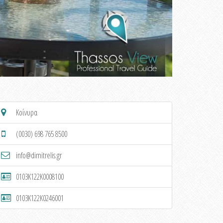
Κοίνυρα
(0030) 698 765 8500
info@dimitrelis.gr
0103K122K0008100
0103K122K0246001