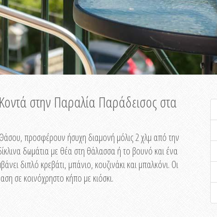
ή Κοντά στην Παραλία Παράδεισος στα
ης Θάσου, προσφέρουν ήσυχη διαμονή μόλις 2 χλμ από την
ίκλινα δωμάτια με θέα στη θάλασσα ή το βουνό και ένα
άνει διπλό κρεβάτι, μπάνιο, κουζινάκι και μπαλκόνι. Οι
αση σε κοινόχρηστο κήπο με κιόσκι.