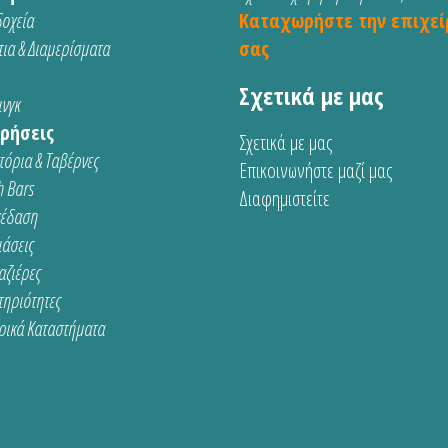
οχεία
Καταχωρήστε την επιχεί
ια & Διαμερίσματα
σας
Σχετικά με μας
νγκ
ρήσεις
Σχετικά με μας
τόρια & Ταβέρνες
Επικοινωνήστε μαζί μας
 Bars
Διαφημιστείτε
κέδαση
ιάσεις
αζιέρες
τηριότητες
ρικά Καταστήματα