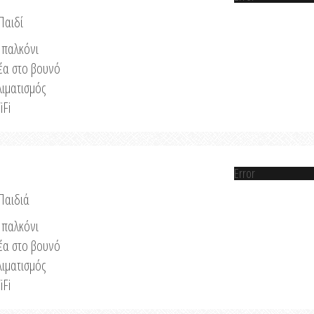
Παιδί
παλκόνι
έα στο βουνό
λιματισμός
iFi
Error
 Παιδιά
παλκόνι
έα στο βουνό
λιματισμός
iFi