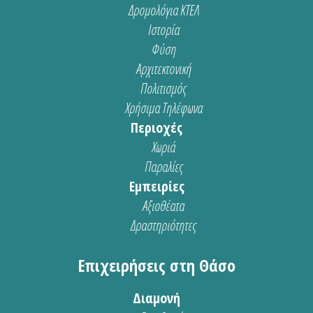
Δρομολόγια ΚΤΕΛ
Ιστορία
Φύση
Αρχιτεκτονική
Πολιτισμός
Χρήσιμα Τηλέφωνα
Περιοχές
Χωριά
Παραλίες
Εμπειρίες
Αξιοθέατα
Δραστηριότητες
Επιχειρήσεις στη Θάσο
Διαμονή