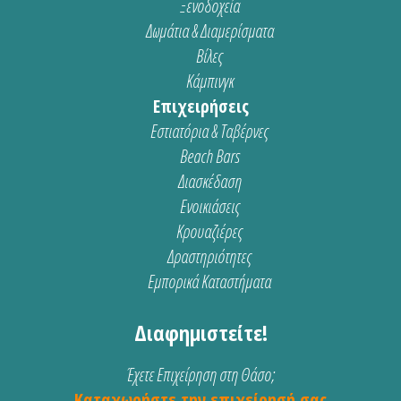
Ξενοδοχεία
Δωμάτια & Διαμερίσματα
Βίλες
Κάμπινγκ
Επιχειρήσεις
Εστιατόρια & Ταβέρνες
Beach Bars
Διασκέδαση
Ενοικιάσεις
Κρουαζιέρες
Δραστηριότητες
Εμπορικά Καταστήματα
Διαφημιστείτε!
Έχετε Επιχείρηση στη Θάσο;
Καταχωρήστε την επιχείρησή σας