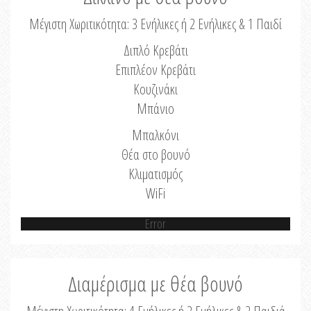
Μέγιστη Χωριτικότητα: 3 Ενήλικες ή 2 Ενήλικες & 1 Παιδί
Διπλό Κρεβάτι
Επιπλέον Κρεβάτι
Κουζινάκι
Μπάνιο
Μπαλκόνι
Θέα στο βουνό
Κλιματισμός
WiFi
Error
Διαμέρισμα με θέα βουνό