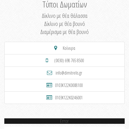
Τύποι Δωματίων
Δίκλινο με θέα θάλασσα
Δίκλινο με θέα βουνό
Διαμέρισμα με θέα βουνό
Κοίνυρα
(0030) 698 765 8500
info@dimitrelis.gr
0103K122K0008100
0103K122K0246001
Error