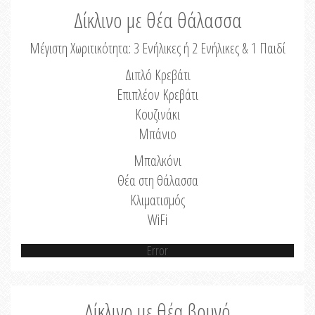
Δίκλινο με θέα θάλασσα
Μέγιστη Χωριτικότητα: 3 Ενήλικες ή 2 Ενήλικες & 1 Παιδί
Διπλό Κρεβάτι
Επιπλέον Κρεβάτι
Κουζινάκι
Μπάνιο
Μπαλκόνι
Θέα στη θάλασσα
Κλιματισμός
WiFi
Error
Δίκλινο με θέα βουνό