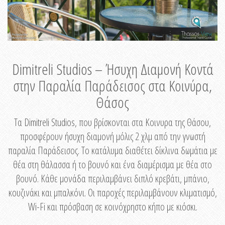
Dimitreli Studios – Ήσυχη Διαμονή Κοντά
στην Παραλία Παράδεισος στα Κοινύρα,
Θάσος
Τα Dimitreli Studios, που βρίσκονται στα Κοινυρα της Θάσου,
προσφέρουν ήσυχη διαμονή μόλις 2 χλμ από την γνωστή
παραλία Παράδεισος. Το κατάλυμα διαθέτει δίκλινα δωμάτια με
θέα στη θάλασσα ή το βουνό και ένα διαμέρισμα με θέα στο
βουνό. Κάθε μονάδα περιλαμβάνει διπλό κρεβάτι, μπάνιο,
κουζινάκι και μπαλκόνι. Οι παροχές περιλαμβάνουν κλιματισμό,
Wi-Fi και πρόσβαση σε κοινόχρηστο κήπο με κιόσκι.