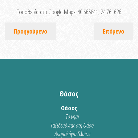
Τοποθεσία στο Google Maps:
40.665841, 24.761626
Προηγούμενο
Επόμενο
Θάσος
Θάσος
Το νησί
Ταξιδευόντας στη Θάσο
Δρομολόγια Πλοίων