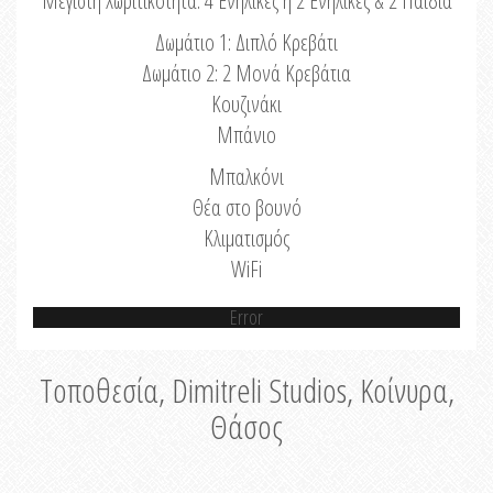
Μέγιστη Χωριτικότητα: 4 Ενήλικες ή 2 Ενήλικες & 2 Παιδιά
Δωμάτιο 1: Διπλό Κρεβάτι
Δωμάτιο 2: 2 Μονά Κρεβάτια
Κουζινάκι
Μπάνιο
Μπαλκόνι
Θέα στο βουνό
Κλιματισμός
WiFi
Error
Τοποθεσία, Dimitreli Studios, Κοίνυρα,
Θάσος