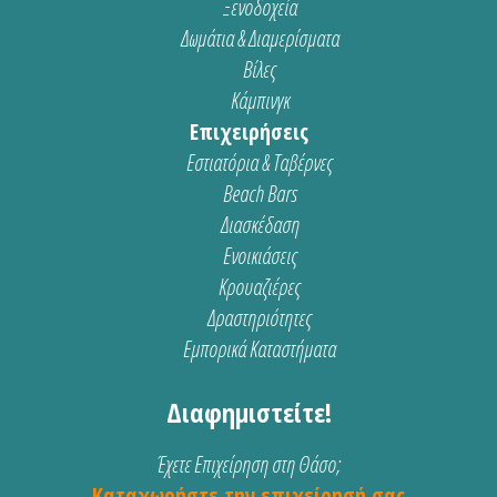
Ξενοδοχεία
Δωμάτια & Διαμερίσματα
Βίλες
Κάμπινγκ
Επιχειρήσεις
Εστιατόρια & Ταβέρνες
Beach Bars
Διασκέδαση
Ενοικιάσεις
Κρουαζιέρες
Δραστηριότητες
Εμπορικά Καταστήματα
Διαφημιστείτε!
Έχετε Επιχείρηση στη Θάσο;
Καταχωρήστε την επιχείρησή σας