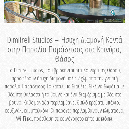
Dimitreli Studios – Ήσυχη Διαμονή Κοντά
στην Παραλία Παράδεισος στα Κοινύρα,
Θάσος
Τα Dimitreli Studios, που βρίσκονται στα Κοινυρα της Θάσου,
προσφέρουν ήσυχη διαμονή μόλις 2 χλμ από την γνωστή
παραλία Παράδεισος. Το κατάλυμα διαθέτει δίκλινα δωμάτια με
θέα στη θάλασσα ή το βουνό και ένα διαμέρισμα με θέα στο
βουνό. Κάθε μονάδα περιλαμβάνει διπλό κρεβάτι, μπάνιο,
κουζινάκι και μπαλκόνι. Οι παροχές περιλαμβάνουν κλιματισμό,
Wi-Fi και πρόσβαση σε κοινόχρηστο κήπο με κιόσκι.