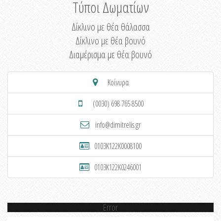
Τύποι Δωματίων
Δίκλινο με θέα θάλασσα
Δίκλινο με θέα βουνό
Διαμέρισμα με θέα βουνό
Κοίνυρα
(0030) 698 765 8500
info@dimitrelis.gr
0103K122K0008100
0103K122K0246001
Error