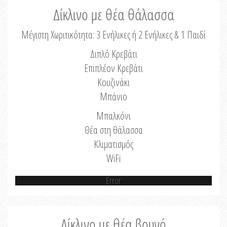
Δίκλινο με θέα θάλασσα
Μέγιστη Χωριτικότητα: 3 Ενήλικες ή 2 Ενήλικες & 1 Παιδί
Διπλό Κρεβάτι
Επιπλέον Κρεβάτι
Κουζινάκι
Μπάνιο
Μπαλκόνι
Θέα στη θάλασσα
Κλιματισμός
WiFi
Error
Δίκλινο με θέα βουνό