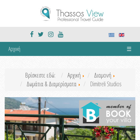
Αρχική
☰
Βρίσκεστε εδώ:
Αρχική
Διαμονή
Δωμάτια & Διαμερίσματα
Dimitreli Studios