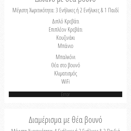
Μέγιστη Χωριτικότητα: 3 Ενήλικες ή 2 Ενήλικες & 1 Παιδί
Διπλό Κρεβάτι
Επιπλέον Κρεβάτι
Κουζινάκι
Μπάνιο
Μπαλκόνι
Θέα στο βουνό
Κλιματισμός
WiFi
Error
Διαμέρισμα με θέα βουνό