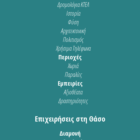
Δρομολόγια ΚΤΕΛ
Ιστορία
Φύση
Αρχιτεκτονική
Πολιτισμός
Χρήσιμα Τηλέφωνα
Περιοχές
Χωριά
Παραλίες
Εμπειρίες
Αξιοθέατα
Δραστηριότητες
Επιχειρήσεις στη Θάσο
Διαμονή