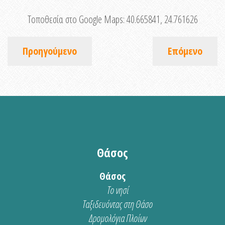
Τοποθεσία στο Google Maps:
40.665841, 24.761626
Προηγούμενο
Επόμενο
Θάσος
Θάσος
Το νησί
Ταξιδευόντας στη Θάσο
Δρομολόγια Πλοίων