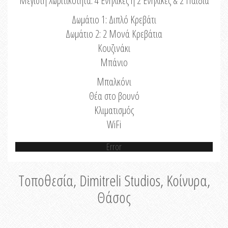
Μέγιστη Χωριτικότητα: 4 Ενήλικες ή 2 Ενήλικες & 2 Παιδιά
Δωμάτιο 1: Διπλό Κρεβάτι
Δωμάτιο 2: 2 Μονά Κρεβάτια
Κουζινάκι
Μπάνιο
Μπαλκόνι
Θέα στο βουνό
Κλιματισμός
WiFi
Error
Τοποθεσία, Dimitreli Studios, Κοίνυρα,
Θάσος