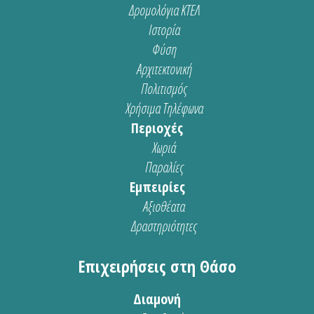
Δρομολόγια ΚΤΕΛ
Ιστορία
Φύση
Αρχιτεκτονική
Πολιτισμός
Χρήσιμα Τηλέφωνα
Περιοχές
Χωριά
Παραλίες
Εμπειρίες
Αξιοθέατα
Δραστηριότητες
Επιχειρήσεις στη Θάσο
Διαμονή