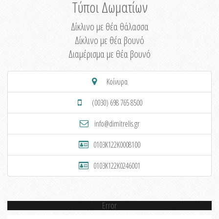
Τύποι Δωματίων
Δίκλινο με θέα θάλασσα
Δίκλινο με θέα βουνό
Διαμέρισμα με θέα βουνό
Κοίνυρα
(0030) 698 765 8500
info@dimitrelis.gr
0103K122K0008100
0103K122K0246001
Error