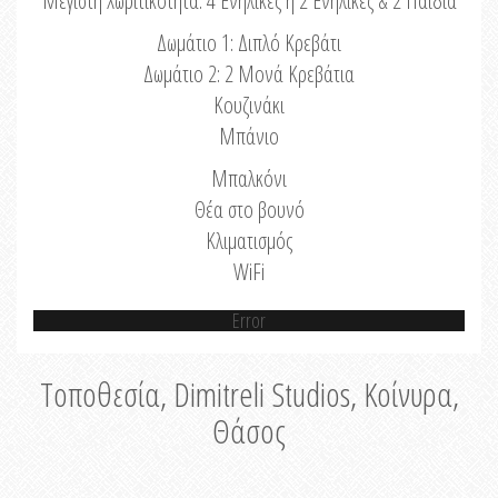
Μέγιστη Χωριτικότητα: 4 Ενήλικες ή 2 Ενήλικες & 2 Παιδιά
Δωμάτιο 1: Διπλό Κρεβάτι
Δωμάτιο 2: 2 Μονά Κρεβάτια
Κουζινάκι
Μπάνιο
Μπαλκόνι
Θέα στο βουνό
Κλιματισμός
WiFi
Error
Τοποθεσία, Dimitreli Studios, Κοίνυρα,
Θάσος