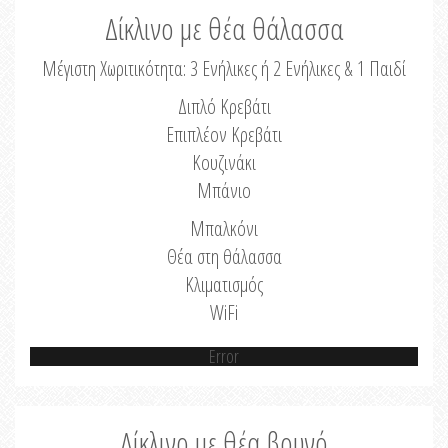
Δίκλινο με θέα θάλασσα
Μέγιστη Χωριτικότητα: 3 Ενήλικες ή 2 Ενήλικες & 1 Παιδί
Διπλό Κρεβάτι
Επιπλέον Κρεβάτι
Κουζινάκι
Μπάνιο
Μπαλκόνι
Θέα στη θάλασσα
Κλιματισμός
WiFi
Error
Δίκλινο με θέα βουνό