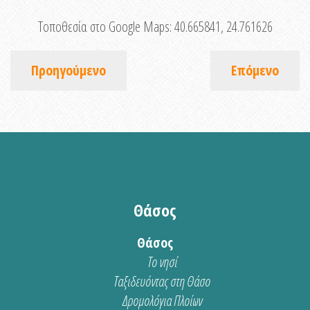
Τοποθεσία στο Google Maps:
40.665841, 24.761626
Προηγούμενο
Επόμενο
Θάσος
Θάσος
Το νησί
Ταξιδευόντας στη Θάσο
Δρομολόγια Πλοίων