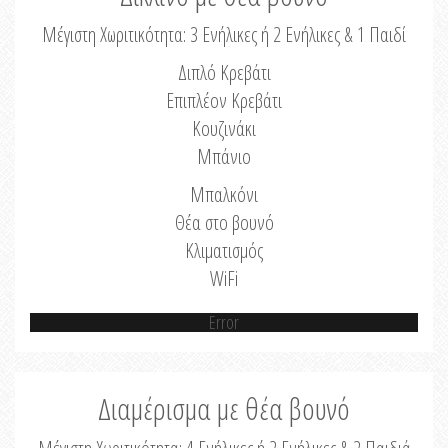
Μέγιστη Χωριτικότητα: 3 Ενήλικες ή 2 Ενήλικες & 1 Παιδί
Διπλό Κρεβάτι
Επιπλέον Κρεβάτι
Κουζινάκι
Μπάνιο
Μπαλκόνι
Θέα στο βουνό
Κλιματισμός
WiFi
Error
Διαμέρισμα με θέα βουνό