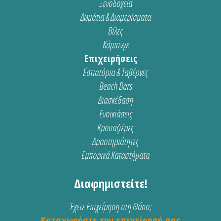
Ξενοδοχεία
Δωμάτια & Διαμερίσματα
Βίλες
Κάμπινγκ
Επιχειρήσεις
Εστιατόρια & Ταβέρνες
Beach Bars
Διασκέδαση
Ενοικιάσεις
Κρουαζιέρες
Δραστηριότητες
Εμπορικά Καταστήματα
Διαφημιστείτε!
Έχετε Επιχείρηση στη Θάσο;
Καταχωρήστε την επιχείρησή σας