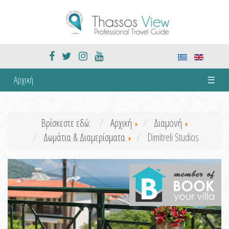
Αρχική
☰
Βρίσκεστε εδώ:
Αρχική
Διαμονή
Δωμάτια & Διαμερίσματα
Dimitreli Studios