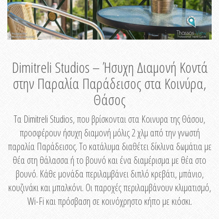
Dimitreli Studios – Ήσυχη Διαμονή Κοντά
στην Παραλία Παράδεισος στα Κοινύρα,
Θάσος
Τα Dimitreli Studios, που βρίσκονται στα Κοινυρα της Θάσου,
προσφέρουν ήσυχη διαμονή μόλις 2 χλμ από την γνωστή
παραλία Παράδεισος. Το κατάλυμα διαθέτει δίκλινα δωμάτια με
θέα στη θάλασσα ή το βουνό και ένα διαμέρισμα με θέα στο
βουνό. Κάθε μονάδα περιλαμβάνει διπλό κρεβάτι, μπάνιο,
κουζινάκι και μπαλκόνι. Οι παροχές περιλαμβάνουν κλιματισμό,
Wi-Fi και πρόσβαση σε κοινόχρηστο κήπο με κιόσκι.