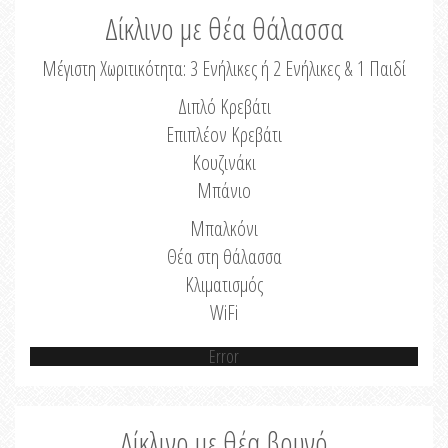
Δίκλινο με θέα θάλασσα
Μέγιστη Χωριτικότητα: 3 Ενήλικες ή 2 Ενήλικες & 1 Παιδί
Διπλό Κρεβάτι
Επιπλέον Κρεβάτι
Κουζινάκι
Μπάνιο
Μπαλκόνι
Θέα στη θάλασσα
Κλιματισμός
WiFi
Error
Δίκλινο με θέα βουνό