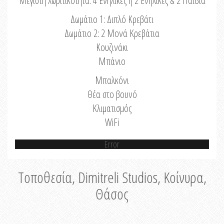
Μέγιστη Χωριτικότητα: 4 Ενήλικες ή 2 Ενήλικες & 2 Παιδιά
Δωμάτιο 1: Διπλό Κρεβάτι
Δωμάτιο 2: 2 Μονά Κρεβάτια
Κουζινάκι
Μπάνιο
Μπαλκόνι
Θέα στο βουνό
Κλιματισμός
WiFi
Error
Τοποθεσία, Dimitreli Studios, Κοίνυρα,
Θάσος