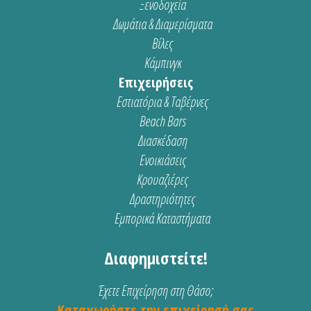
Ξενοδοχεία
Δωμάτια & Διαμερίσματα
Βίλες
Κάμπινγκ
Επιχειρήσεις
Εστιατόρια & Ταβέρνες
Beach Bars
Διασκέδαση
Ενοικιάσεις
Κρουαζιέρες
Δραστηριότητες
Εμπορικά Καταστήματα
Διαφημιστείτε!
Έχετε Επιχείρηση στη Θάσο;
Καταχωρήστε την επιχείρησή σας