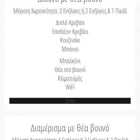
Μέγιστη Χωριτικότητα: 3 Ενήλικες ή 2 Ενήλικες & 1 Παιδί
Διπλό Κρεβάτι
Επιπλέον Κρεβάτι
Κουζινάκι
Μπάνιο
Μπαλκόνι
Θέα στο βουνό
Κλιματισμός
WiFi
Error
Διαμέρισμα με θέα βουνό