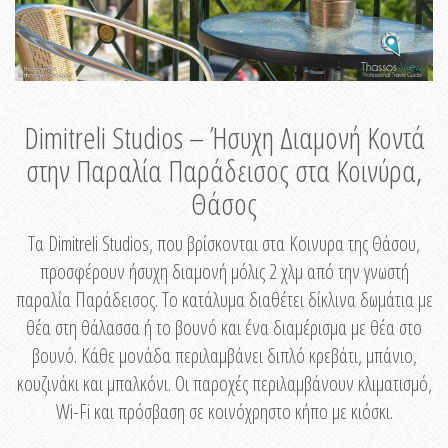
Dimitreli Studios – Ήσυχη Διαμονή Κοντά
στην Παραλία Παράδεισος στα Κοινύρα,
Θάσος
Τα Dimitreli Studios, που βρίσκονται στα Κοινυρα της Θάσου,
προσφέρουν ήσυχη διαμονή μόλις 2 χλμ από την γνωστή
παραλία Παράδεισος. Το κατάλυμα διαθέτει δίκλινα δωμάτια με
θέα στη θάλασσα ή το βουνό και ένα διαμέρισμα με θέα στο
βουνό. Κάθε μονάδα περιλαμβάνει διπλό κρεβάτι, μπάνιο,
κουζινάκι και μπαλκόνι. Οι παροχές περιλαμβάνουν κλιματισμό,
Wi-Fi και πρόσβαση σε κοινόχρηστο κήπο με κιόσκι.