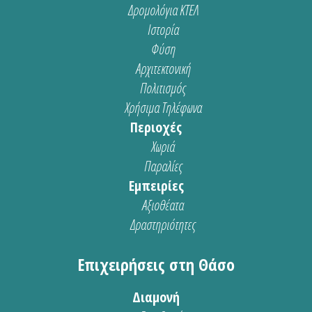
Δρομολόγια ΚΤΕΛ
Ιστορία
Φύση
Αρχιτεκτονική
Πολιτισμός
Χρήσιμα Τηλέφωνα
Περιοχές
Χωριά
Παραλίες
Εμπειρίες
Αξιοθέατα
Δραστηριότητες
Επιχειρήσεις στη Θάσο
Διαμονή