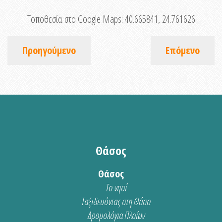
Τοποθεσία στο Google Maps:
40.665841, 24.761626
Προηγούμενο
Επόμενο
Θάσος
Θάσος
Το νησί
Ταξιδευόντας στη Θάσο
Δρομολόγια Πλοίων