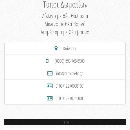
Τύποι Δωματίων
Δίκλινο με θέα θάλασσα
Δίκλινο με θέα βουνό
Διαμέρισμα με θέα βουνό
Κοίνυρα
(0030) 698 765 8500
info@dimitrelis.gr
0103K122K0008100
0103K122K0246001
Error