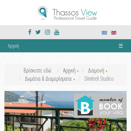
Αρχική
☰
Βρίσκεστε εδώ:
Αρχική
Διαμονή
Δωμάτια & Διαμερίσματα
Dimitreli Studios