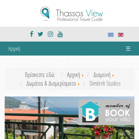
Αρχική
☰
Βρίσκεστε εδώ:
Αρχική
Διαμονή
Δωμάτια & Διαμερίσματα
Dimitreli Studios