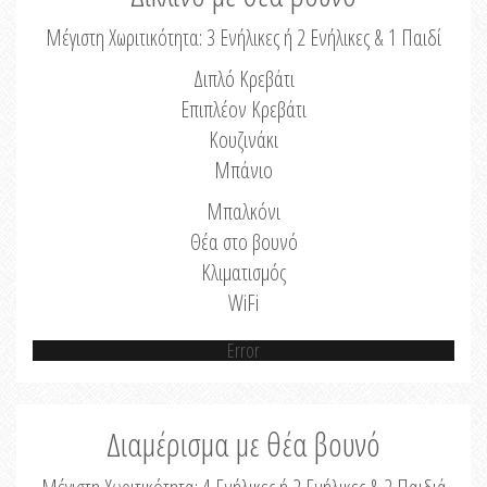
Μέγιστη Χωριτικότητα: 3 Ενήλικες ή 2 Ενήλικες & 1 Παιδί
Διπλό Κρεβάτι
Επιπλέον Κρεβάτι
Κουζινάκι
Μπάνιο
Μπαλκόνι
Θέα στο βουνό
Κλιματισμός
WiFi
Error
Διαμέρισμα με θέα βουνό