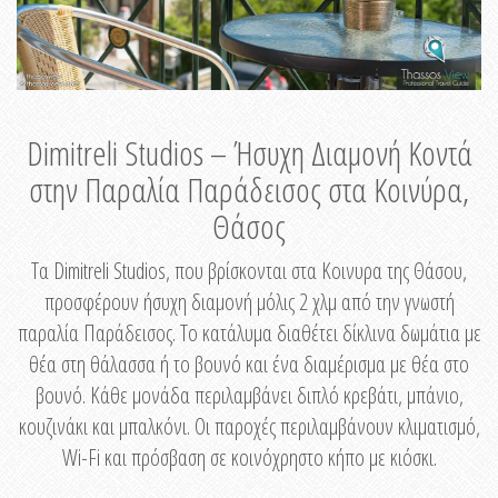
Dimitreli Studios – Ήσυχη Διαμονή Κοντά
στην Παραλία Παράδεισος στα Κοινύρα,
Θάσος
Τα Dimitreli Studios, που βρίσκονται στα Κοινυρα της Θάσου,
προσφέρουν ήσυχη διαμονή μόλις 2 χλμ από την γνωστή
παραλία Παράδεισος. Το κατάλυμα διαθέτει δίκλινα δωμάτια με
θέα στη θάλασσα ή το βουνό και ένα διαμέρισμα με θέα στο
βουνό. Κάθε μονάδα περιλαμβάνει διπλό κρεβάτι, μπάνιο,
κουζινάκι και μπαλκόνι. Οι παροχές περιλαμβάνουν κλιματισμό,
Wi-Fi και πρόσβαση σε κοινόχρηστο κήπο με κιόσκι.