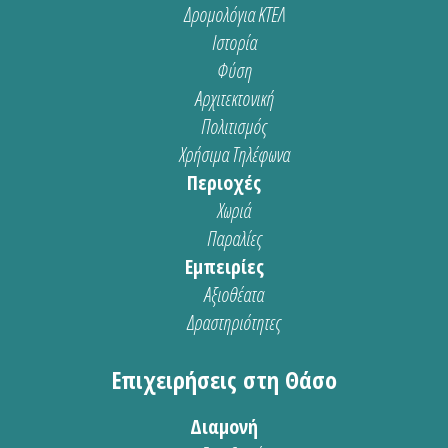
Δρομολόγια ΚΤΕΛ
Ιστορία
Φύση
Αρχιτεκτονική
Πολιτισμός
Χρήσιμα Τηλέφωνα
Περιοχές
Χωριά
Παραλίες
Εμπειρίες
Αξιοθέατα
Δραστηριότητες
Επιχειρήσεις στη Θάσο
Διαμονή