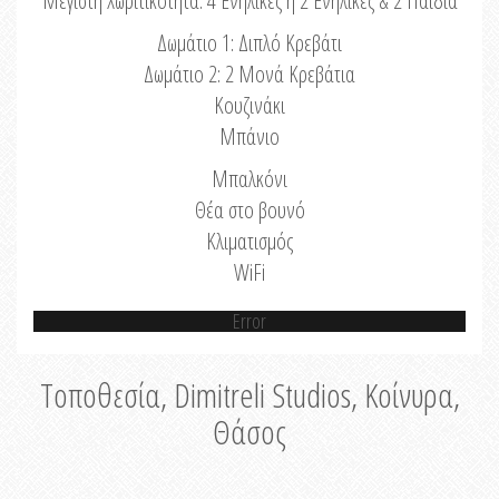
Μέγιστη Χωριτικότητα: 4 Ενήλικες ή 2 Ενήλικες & 2 Παιδιά
Δωμάτιο 1: Διπλό Κρεβάτι
Δωμάτιο 2: 2 Μονά Κρεβάτια
Κουζινάκι
Μπάνιο
Μπαλκόνι
Θέα στο βουνό
Κλιματισμός
WiFi
Error
Τοποθεσία, Dimitreli Studios, Κοίνυρα,
Θάσος