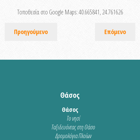
Τοποθεσία στο Google Maps:
40.665841, 24.761626
Προηγούμενο
Επόμενο
Θάσος
Θάσος
Το νησί
Ταξιδευόντας στη Θάσο
Δρομολόγια Πλοίων