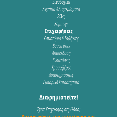
Ξενοδοχεία
Δωμάτια & Διαμερίσματα
Βίλες
Κάμπινγκ
Επιχειρήσεις
Εστιατόρια & Ταβέρνες
Beach Bars
Διασκέδαση
Ενοικιάσεις
Κρουαζιέρες
Δραστηριότητες
Εμπορικά Καταστήματα
Διαφημιστείτε!
Έχετε Επιχείρηση στη Θάσο;
Καταχωρήστε την επιχείρησή σας