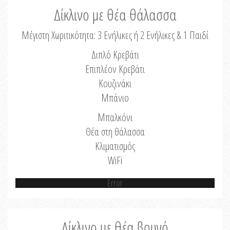
Δίκλινο με θέα θάλασσα
Μέγιστη Χωριτικότητα: 3 Ενήλικες ή 2 Ενήλικες & 1 Παιδί
Διπλό Κρεβάτι
Επιπλέον Κρεβάτι
Κουζινάκι
Μπάνιο
Μπαλκόνι
Θέα στη θάλασσα
Κλιματισμός
WiFi
Error
Δίκλινο με θέα βουνό