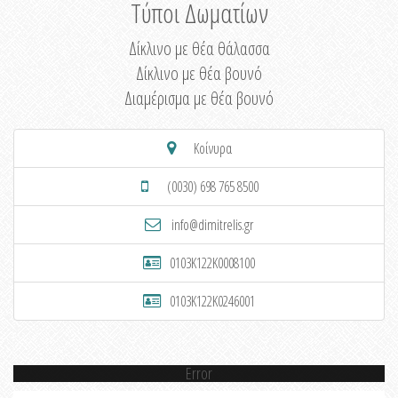
Τύποι Δωματίων
Δίκλινο με θέα θάλασσα
Δίκλινο με θέα βουνό
Διαμέρισμα με θέα βουνό
Κοίνυρα
(0030) 698 765 8500
info@dimitrelis.gr
0103K122K0008100
0103K122K0246001
Error