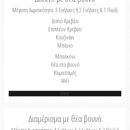
Μέγιστη Χωριτικότητα: 3 Ενήλικες ή 2 Ενήλικες & 1 Παιδί
Διπλό Κρεβάτι
Επιπλέον Κρεβάτι
Κουζινάκι
Μπάνιο
Μπαλκόνι
Θέα στο βουνό
Κλιματισμός
WiFi
Error
Διαμέρισμα με θέα βουνό