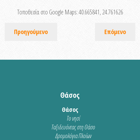
Τοποθεσία στο Google Maps:
40.665841, 24.761626
Προηγούμενο
Επόμενο
Θάσος
Θάσος
Το νησί
Ταξιδευόντας στη Θάσο
Δρομολόγια Πλοίων