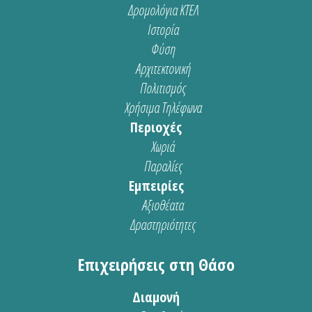
Δρομολόγια ΚΤΕΛ
Ιστορία
Φύση
Αρχιτεκτονική
Πολιτισμός
Χρήσιμα Τηλέφωνα
Περιοχές
Χωριά
Παραλίες
Εμπειρίες
Αξιοθέατα
Δραστηριότητες
Επιχειρήσεις στη Θάσο
Διαμονή