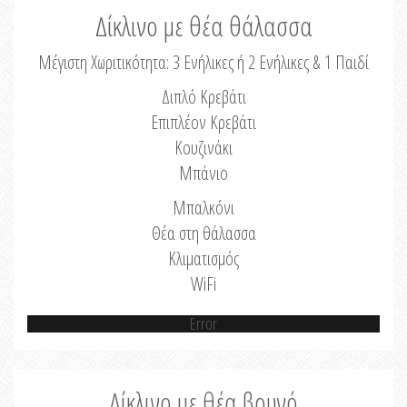
Δίκλινο με θέα θάλασσα
Μέγιστη Χωριτικότητα: 3 Ενήλικες ή 2 Ενήλικες & 1 Παιδί
Διπλό Κρεβάτι
Επιπλέον Κρεβάτι
Κουζινάκι
Μπάνιο
Μπαλκόνι
Θέα στη θάλασσα
Κλιματισμός
WiFi
Error
Δίκλινο με θέα βουνό