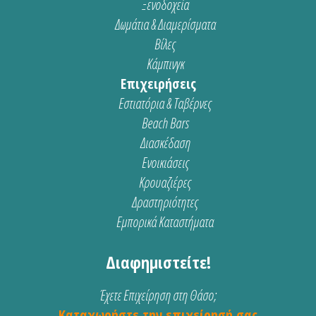
Ξενοδοχεία
Δωμάτια & Διαμερίσματα
Βίλες
Κάμπινγκ
Επιχειρήσεις
Εστιατόρια & Ταβέρνες
Beach Bars
Διασκέδαση
Ενοικιάσεις
Κρουαζιέρες
Δραστηριότητες
Εμπορικά Καταστήματα
Διαφημιστείτε!
Έχετε Επιχείρηση στη Θάσο;
Καταχωρήστε την επιχείρησή σας