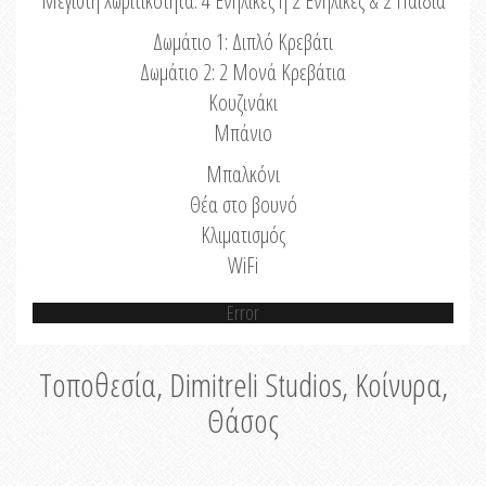
Μέγιστη Χωριτικότητα: 4 Ενήλικες ή 2 Ενήλικες & 2 Παιδιά
Δωμάτιο 1: Διπλό Κρεβάτι
Δωμάτιο 2: 2 Μονά Κρεβάτια
Κουζινάκι
Μπάνιο
Μπαλκόνι
Θέα στο βουνό
Κλιματισμός
WiFi
Error
Τοποθεσία, Dimitreli Studios, Κοίνυρα,
Θάσος