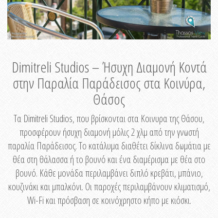
Dimitreli Studios – Ήσυχη Διαμονή Κοντά
στην Παραλία Παράδεισος στα Κοινύρα,
Θάσος
Τα Dimitreli Studios, που βρίσκονται στα Κοινυρα της Θάσου,
προσφέρουν ήσυχη διαμονή μόλις 2 χλμ από την γνωστή
παραλία Παράδεισος. Το κατάλυμα διαθέτει δίκλινα δωμάτια με
θέα στη θάλασσα ή το βουνό και ένα διαμέρισμα με θέα στο
βουνό. Κάθε μονάδα περιλαμβάνει διπλό κρεβάτι, μπάνιο,
κουζινάκι και μπαλκόνι. Οι παροχές περιλαμβάνουν κλιματισμό,
Wi-Fi και πρόσβαση σε κοινόχρηστο κήπο με κιόσκι.