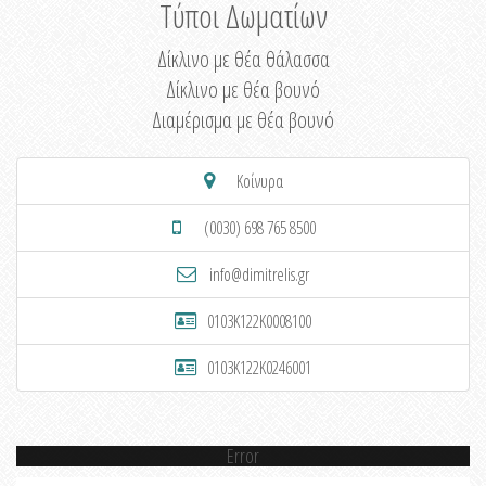
Τύποι Δωματίων
Δίκλινο με θέα θάλασσα
Δίκλινο με θέα βουνό
Διαμέρισμα με θέα βουνό
Κοίνυρα
(0030) 698 765 8500
info@dimitrelis.gr
0103K122K0008100
0103K122K0246001
Error