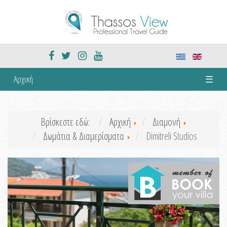
Αρχική
☰
Βρίσκεστε εδώ:
Αρχική
Διαμονή
Δωμάτια & Διαμερίσματα
Dimitreli Studios