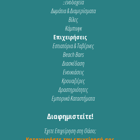
Ξενοδοχεία
Δωμάτια & Διαμερίσματα
Βίλες
Κάμπινγκ
Επιχειρήσεις
Εστιατόρια & Ταβέρνες
Beach Bars
Διασκέδαση
Ενοικιάσεις
Κρουαζιέρες
Δραστηριότητες
Εμπορικά Καταστήματα
Διαφημιστείτε!
Έχετε Επιχείρηση στη Θάσο;
Καταχωρήστε την επιχείρησή σας