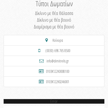
Τύποι Δωματίων
Δίκλινο με θέα θάλασσα
Δίκλινο με θέα βουνό
Διαμέρισμα με θέα βουνό
Κοίνυρα
(0030) 698 765 8500
info@dimitrelis.gr
0103K122K0008100
0103K122K0246001
Error