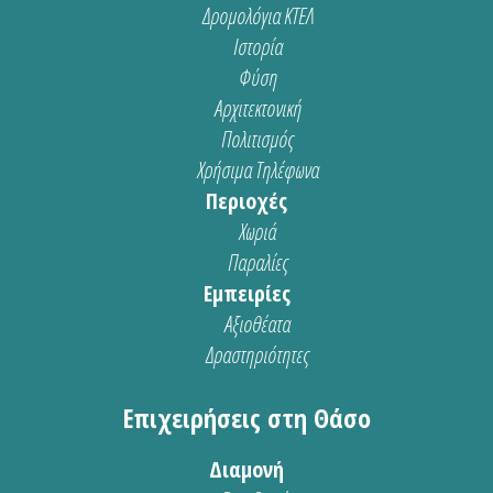
Δρομολόγια ΚΤΕΛ
Ιστορία
Φύση
Αρχιτεκτονική
Πολιτισμός
Χρήσιμα Τηλέφωνα
Περιοχές
Χωριά
Παραλίες
Εμπειρίες
Αξιοθέατα
Δραστηριότητες
Επιχειρήσεις στη Θάσο
Διαμονή