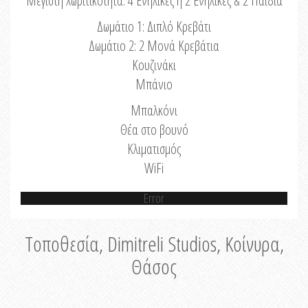
Μέγιστη Χωριτικότητα: 4 Ενήλικες ή 2 Ενήλικες & 2 Παιδιά
Δωμάτιο 1: Διπλό Κρεβάτι
Δωμάτιο 2: 2 Μονά Κρεβάτια
Κουζινάκι
Μπάνιο
Μπαλκόνι
Θέα στο βουνό
Κλιματισμός
WiFi
Error
Τοποθεσία, Dimitreli Studios, Κοίνυρα,
Θάσος