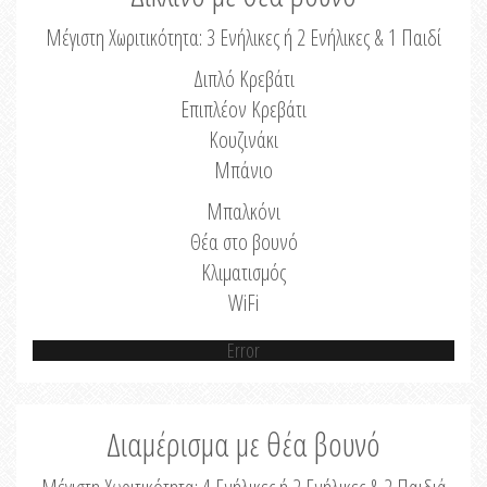
Μέγιστη Χωριτικότητα: 3 Ενήλικες ή 2 Ενήλικες & 1 Παιδί
Διπλό Κρεβάτι
Επιπλέον Κρεβάτι
Κουζινάκι
Μπάνιο
Μπαλκόνι
Θέα στο βουνό
Κλιματισμός
WiFi
Error
Διαμέρισμα με θέα βουνό