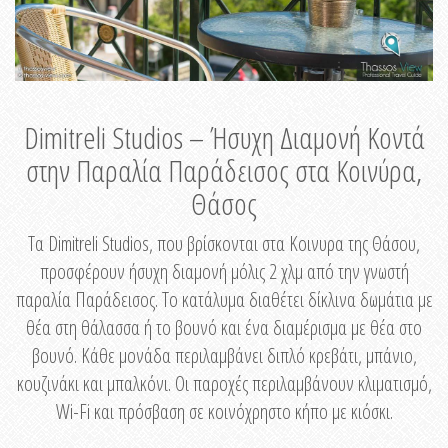
Dimitreli Studios – Ήσυχη Διαμονή Κοντά
στην Παραλία Παράδεισος στα Κοινύρα,
Θάσος
Τα Dimitreli Studios, που βρίσκονται στα Κοινυρα της Θάσου,
προσφέρουν ήσυχη διαμονή μόλις 2 χλμ από την γνωστή
παραλία Παράδεισος. Το κατάλυμα διαθέτει δίκλινα δωμάτια με
θέα στη θάλασσα ή το βουνό και ένα διαμέρισμα με θέα στο
βουνό. Κάθε μονάδα περιλαμβάνει διπλό κρεβάτι, μπάνιο,
κουζινάκι και μπαλκόνι. Οι παροχές περιλαμβάνουν κλιματισμό,
Wi-Fi και πρόσβαση σε κοινόχρηστο κήπο με κιόσκι.