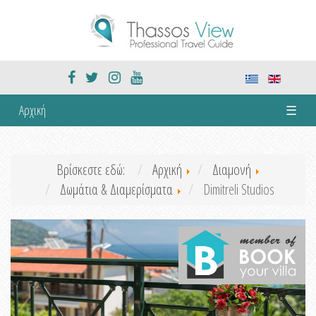
Αρχική
☰
Βρίσκεστε εδώ:
Αρχική
Διαμονή
Δωμάτια & Διαμερίσματα
Dimitreli Studios