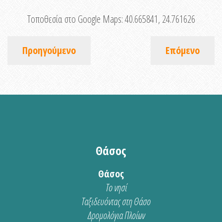
Τοποθεσία στο Google Maps:
40.665841, 24.761626
Προηγούμενο
Επόμενο
Θάσος
Θάσος
Το νησί
Ταξιδευόντας στη Θάσο
Δρομολόγια Πλοίων