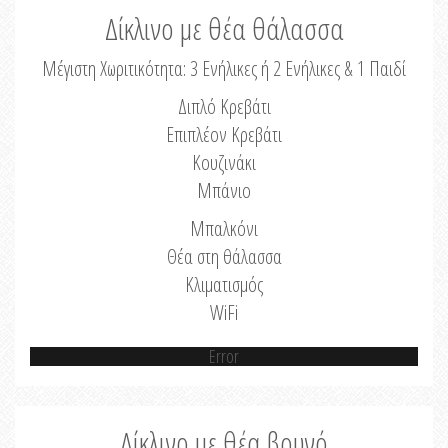
Δίκλινο με θέα θάλασσα
Μέγιστη Χωριτικότητα: 3 Ενήλικες ή 2 Ενήλικες & 1 Παιδί
Διπλό Κρεβάτι
Επιπλέον Κρεβάτι
Κουζινάκι
Μπάνιο
Μπαλκόνι
Θέα στη θάλασσα
Κλιματισμός
WiFi
Error
Δίκλινο με θέα βουνό