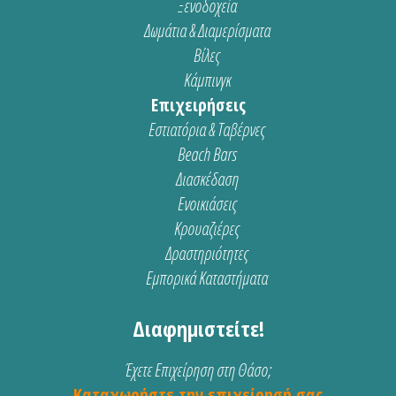
Ξενοδοχεία
Δωμάτια & Διαμερίσματα
Βίλες
Κάμπινγκ
Επιχειρήσεις
Εστιατόρια & Ταβέρνες
Beach Bars
Διασκέδαση
Ενοικιάσεις
Κρουαζιέρες
Δραστηριότητες
Εμπορικά Καταστήματα
Διαφημιστείτε!
Έχετε Επιχείρηση στη Θάσο;
Καταχωρήστε την επιχείρησή σας