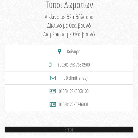
Τύποι Δωματίων
Δίκλινο με θέα θάλασσα
Δίκλινο με θέα βουνό
Διαμέρισμα με θέα βουνό
Κοίνυρα
(0030) 698 765 8500
info@dimitrelis.gr
0103K122K0008100
0103K122K0246001
Error