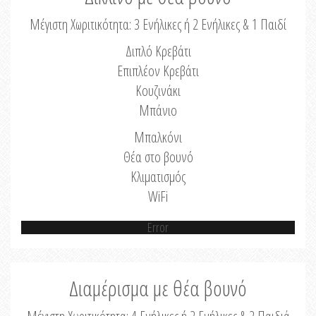
Μέγιστη Χωριτικότητα: 3 Ενήλικες ή 2 Ενήλικες & 1 Παιδί
Διπλό Κρεβάτι
Επιπλέον Κρεβάτι
Κουζινάκι
Μπάνιο
Μπαλκόνι
Θέα στο βουνό
Κλιματισμός
WiFi
Error
Διαμέρισμα με θέα βουνό