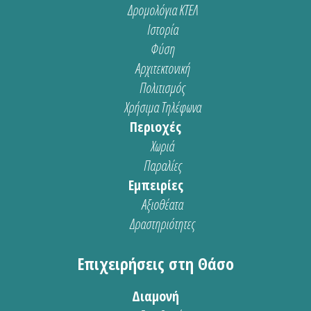
Δρομολόγια ΚΤΕΛ
Ιστορία
Φύση
Αρχιτεκτονική
Πολιτισμός
Χρήσιμα Τηλέφωνα
Περιοχές
Χωριά
Παραλίες
Εμπειρίες
Αξιοθέατα
Δραστηριότητες
Επιχειρήσεις στη Θάσο
Διαμονή