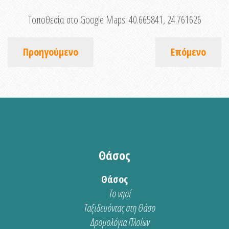
Τοποθεσία στο Google Maps:
40.665841, 24.761626
Προηγούμενο
Επόμενο
Θάσος
Θάσος
Το νησί
Ταξιδευόντας στη Θάσο
Δρομολόγια Πλοίων