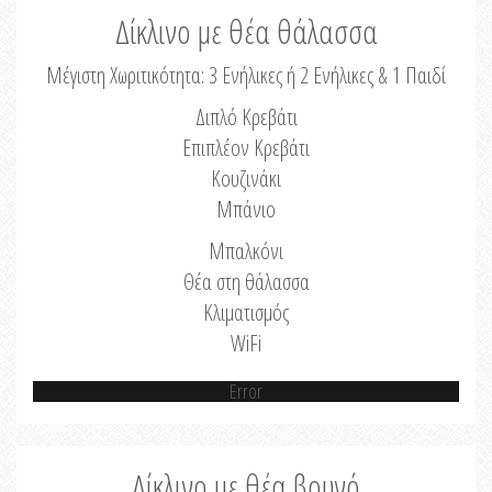
Δίκλινο με θέα θάλασσα
Μέγιστη Χωριτικότητα: 3 Ενήλικες ή 2 Ενήλικες & 1 Παιδί
Διπλό Κρεβάτι
Επιπλέον Κρεβάτι
Κουζινάκι
Μπάνιο
Μπαλκόνι
Θέα στη θάλασσα
Κλιματισμός
WiFi
Error
Δίκλινο με θέα βουνό