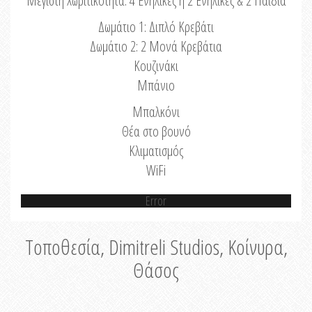
Μέγιστη Χωριτικότητα: 4 Ενήλικες ή 2 Ενήλικες & 2 Παιδιά
Δωμάτιο 1: Διπλό Κρεβάτι
Δωμάτιο 2: 2 Μονά Κρεβάτια
Κουζινάκι
Μπάνιο
Μπαλκόνι
Θέα στο βουνό
Κλιματισμός
WiFi
Error
Τοποθεσία, Dimitreli Studios, Κοίνυρα,
Θάσος