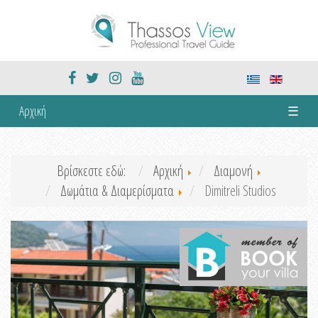
Αρχική
☰
Βρίσκεστε εδώ:
Αρχική
Διαμονή
Δωμάτια & Διαμερίσματα
Dimitreli Studios