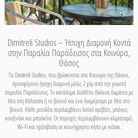
Dimitreli Studios – Ήσυχη Διαμονή Κοντά
στην Παραλία Παράδεισος στα Κοινύρα,
Θάσος
Τα Dimitreli Studios, που βρίσκονται στα Κοινυρα της Θάσου,
προσφέρουν ήσυχη διαμονή μόλις 2 χλμ από την γνωστή
παραλία Παράδεισος. Το κατάλυμα διαθέτει δίκλινα δωμάτια με
θέα στη θάλασσα ή το βουνό και ένα διαμέρισμα με θέα στο
βουνό. Κάθε μονάδα περιλαμβάνει διπλό κρεβάτι, μπάνιο,
κουζινάκι και μπαλκόνι. Οι παροχές περιλαμβάνουν κλιματισμό,
Wi-Fi και πρόσβαση σε κοινόχρηστο κήπο με κιόσκι.