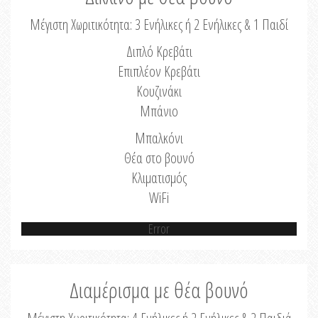
Μέγιστη Χωριτικότητα: 3 Ενήλικες ή 2 Ενήλικες & 1 Παιδί
Διπλό Κρεβάτι
Επιπλέον Κρεβάτι
Κουζινάκι
Μπάνιο
Μπαλκόνι
Θέα στο βουνό
Κλιματισμός
WiFi
Error
Διαμέρισμα με θέα βουνό