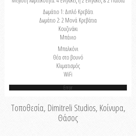
Μέγιστη Χωριτικότητα: 4 Ενήλικες ή 2 Ενήλικες & 2 Παιδιά
Δωμάτιο 1: Διπλό Κρεβάτι
Δωμάτιο 2: 2 Μονά Κρεβάτια
Κουζινάκι
Μπάνιο
Μπαλκόνι
Θέα στο βουνό
Κλιματισμός
WiFi
Error
Τοποθεσία, Dimitreli Studios, Κοίνυρα,
Θάσος