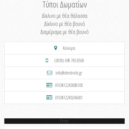
Τύποι Δωματίων
Δίκλινο με θέα θάλασσα
Δίκλινο με θέα βουνό
Διαμέρισμα με θέα βουνό
Κοίνυρα
(0030) 698 765 8500
info@dimitrelis.gr
0103K122K0008100
0103K122K0246001
Error