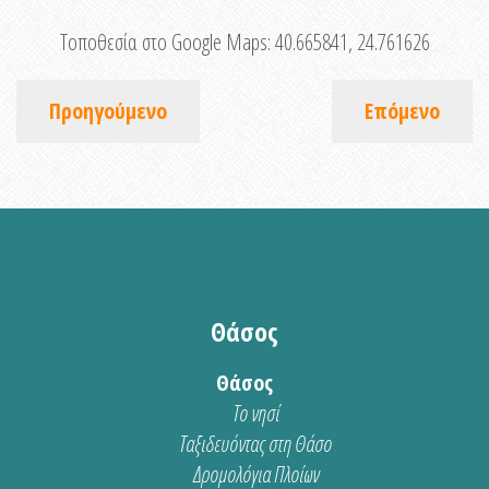
Τοποθεσία στο Google Maps:
40.665841, 24.761626
Προηγούμενο
Επόμενο
Θάσος
Θάσος
Το νησί
Ταξιδευόντας στη Θάσο
Δρομολόγια Πλοίων