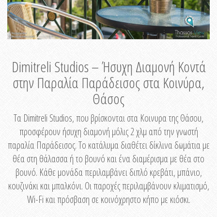
Dimitreli Studios – Ήσυχη Διαμονή Κοντά
στην Παραλία Παράδεισος στα Κοινύρα,
Θάσος
Τα Dimitreli Studios, που βρίσκονται στα Κοινυρα της Θάσου,
προσφέρουν ήσυχη διαμονή μόλις 2 χλμ από την γνωστή
παραλία Παράδεισος. Το κατάλυμα διαθέτει δίκλινα δωμάτια με
θέα στη θάλασσα ή το βουνό και ένα διαμέρισμα με θέα στο
βουνό. Κάθε μονάδα περιλαμβάνει διπλό κρεβάτι, μπάνιο,
κουζινάκι και μπαλκόνι. Οι παροχές περιλαμβάνουν κλιματισμό,
Wi-Fi και πρόσβαση σε κοινόχρηστο κήπο με κιόσκι.