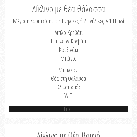
Δίκλινο με θέα θάλασσα
Μέγιστη Χωριτικότητα: 3 Ενήλικες ή 2 Ενήλικες & 1 Παιδί
Διπλό Κρεβάτι
Επιπλέον Κρεβάτι
Κουζινάκι
Μπάνιο
Μπαλκόνι
Θέα στη θάλασσα
Κλιματισμός
WiFi
Error
Δίκλινο με θέα βουνό