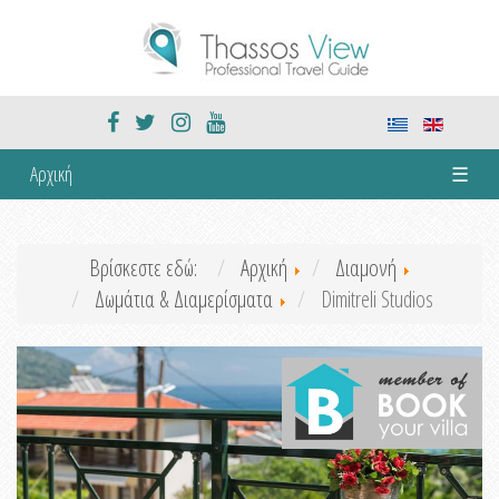
Αρχική
☰
Βρίσκεστε εδώ:
Αρχική
Διαμονή
Δωμάτια & Διαμερίσματα
Dimitreli Studios