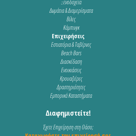
Ξενοδοχεία
Δωμάτια & Διαμερίσματα
Βίλες
Κάμπινγκ
Επιχειρήσεις
Εστιατόρια & Ταβέρνες
Beach Bars
Διασκέδαση
Ενοικιάσεις
Κρουαζιέρες
Δραστηριότητες
Εμπορικά Καταστήματα
Διαφημιστείτε!
Έχετε Επιχείρηση στη Θάσο;
Καταχωρήστε την επιχείρησή σας