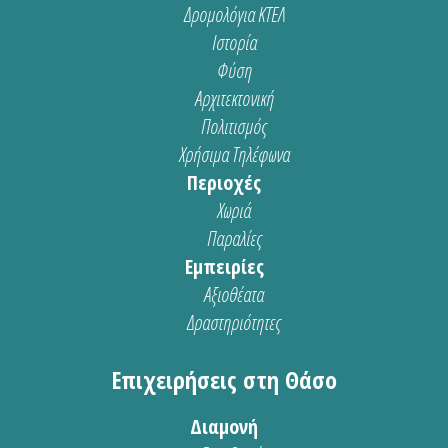
Δρομολόγια ΚΤΕΛ
Ιστορία
Φύση
Αρχιτεκτονική
Πολιτισμός
Χρήσιμα Τηλέφωνα
Περιοχές
Χωριά
Παραλίες
Εμπειρίες
Αξιοθέατα
Δραστηριότητες
Επιχειρήσεις στη Θάσο
Διαμονή