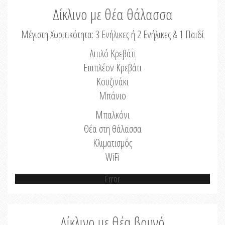
Δίκλινο με θέα θάλασσα
Μέγιστη Χωριτικότητα: 3 Ενήλικες ή 2 Ενήλικες & 1 Παιδί
Διπλό Κρεβάτι
Επιπλέον Κρεβάτι
Κουζινάκι
Μπάνιο
Μπαλκόνι
Θέα στη θάλασσα
Κλιματισμός
WiFi
Error
Δίκλινο με θέα βουνό