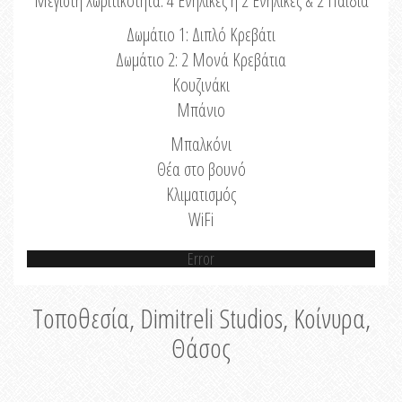
Μέγιστη Χωριτικότητα: 4 Ενήλικες ή 2 Ενήλικες & 2 Παιδιά
Δωμάτιο 1: Διπλό Κρεβάτι
Δωμάτιο 2: 2 Μονά Κρεβάτια
Κουζινάκι
Μπάνιο
Μπαλκόνι
Θέα στο βουνό
Κλιματισμός
WiFi
Error
Τοποθεσία, Dimitreli Studios, Κοίνυρα,
Θάσος