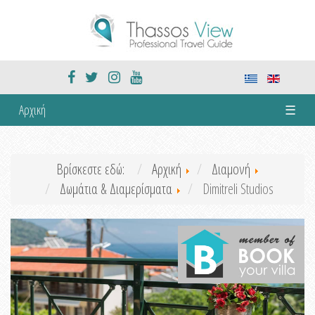
Αρχική
☰
Βρίσκεστε εδώ:
Αρχική
Διαμονή
Δωμάτια & Διαμερίσματα
Dimitreli Studios