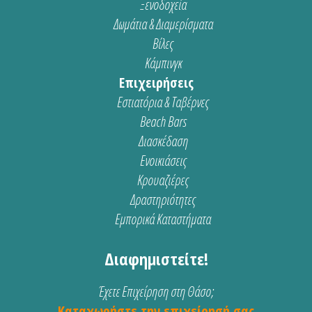
Ξενοδοχεία
Δωμάτια & Διαμερίσματα
Βίλες
Κάμπινγκ
Επιχειρήσεις
Εστιατόρια & Ταβέρνες
Beach Bars
Διασκέδαση
Ενοικιάσεις
Κρουαζιέρες
Δραστηριότητες
Εμπορικά Καταστήματα
Διαφημιστείτε!
Έχετε Επιχείρηση στη Θάσο;
Καταχωρήστε την επιχείρησή σας