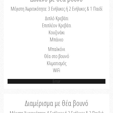
Μέγιστη Χωριτικότητα: 3 Ενήλικες ή 2 Ενήλικες & 1 Παιδί
Διπλό Κρεβάτι
Επιπλέον Κρεβάτι
Κουζινάκι
Μπάνιο
Μπαλκόνι
Θέα στο βουνό
Κλιματισμός
WiFi
Error
Διαμέρισμα με θέα βουνό