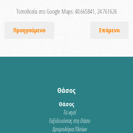
Τοποθεσία στο Google Maps:
40.665841, 24.761626
Προηγούμενο
Επόμενο
Θάσος
Θάσος
Το νησί
Ταξιδευόντας στη Θάσο
Δρομολόγια Πλοίων