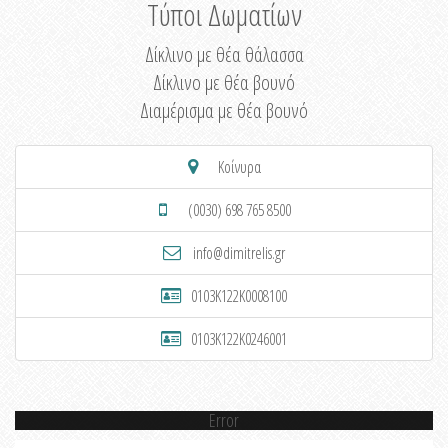
Τύποι Δωματίων
Δίκλινο με θέα θάλασσα
Δίκλινο με θέα βουνό
Διαμέρισμα με θέα βουνό
Κοίνυρα
(0030) 698 765 8500
info@dimitrelis.gr
0103K122K0008100
0103K122K0246001
Error