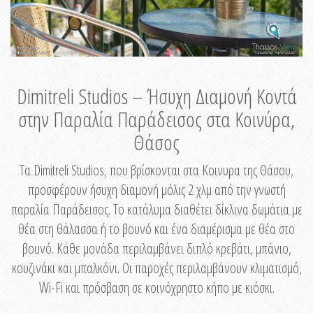
Dimitreli Studios – Ήσυχη Διαμονή Κοντά
στην Παραλία Παράδεισος στα Κοινύρα,
Θάσος
Τα Dimitreli Studios, που βρίσκονται στα Κοινυρα της Θάσου,
προσφέρουν ήσυχη διαμονή μόλις 2 χλμ από την γνωστή
παραλία Παράδεισος. Το κατάλυμα διαθέτει δίκλινα δωμάτια με
θέα στη θάλασσα ή το βουνό και ένα διαμέρισμα με θέα στο
βουνό. Κάθε μονάδα περιλαμβάνει διπλό κρεβάτι, μπάνιο,
κουζινάκι και μπαλκόνι. Οι παροχές περιλαμβάνουν κλιματισμό,
Wi-Fi και πρόσβαση σε κοινόχρηστο κήπο με κιόσκι.