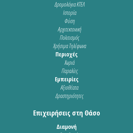
Δρομολόγια ΚΤΕΛ
Ιστορία
Φύση
Αρχιτεκτονική
Πολιτισμός
Χρήσιμα Τηλέφωνα
Περιοχές
Χωριά
Παραλίες
Εμπειρίες
Αξιοθέατα
Δραστηριότητες
Επιχειρήσεις στη Θάσο
Διαμονή