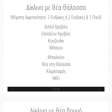
Δίκλινο με θέα θάλασσα
Μέγιστη Χωριτικότητα: 3 Ενήλικες ή 2 Ενήλικες & 1 Παιδί
Διπλό Κρεβάτι
Επιπλέον Κρεβάτι
Κουζινάκι
Μπάνιο
Μπαλκόνι
Θέα στη θάλασσα
Κλιματισμός
WiFi
Error
Δίκλινο με θέα βουνό