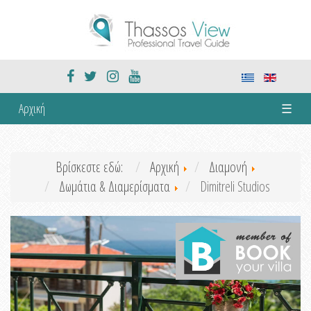
Αρχική
☰
Βρίσκεστε εδώ:
Αρχική
Διαμονή
Δωμάτια & Διαμερίσματα
Dimitreli Studios