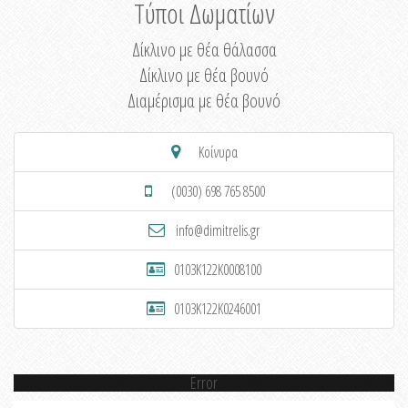
Τύποι Δωματίων
Δίκλινο με θέα θάλασσα
Δίκλινο με θέα βουνό
Διαμέρισμα με θέα βουνό
Κοίνυρα
(0030) 698 765 8500
info@dimitrelis.gr
0103K122K0008100
0103K122K0246001
Error