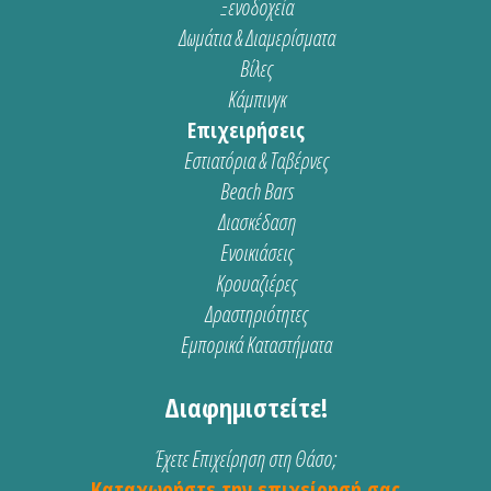
Ξενοδοχεία
Δωμάτια & Διαμερίσματα
Βίλες
Κάμπινγκ
Επιχειρήσεις
Εστιατόρια & Ταβέρνες
Beach Bars
Διασκέδαση
Ενοικιάσεις
Κρουαζιέρες
Δραστηριότητες
Εμπορικά Καταστήματα
Διαφημιστείτε!
Έχετε Επιχείρηση στη Θάσο;
Καταχωρήστε την επιχείρησή σας