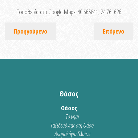
Τοποθεσία στο Google Maps:
40.665841, 24.761626
Προηγούμενο
Επόμενο
Θάσος
Θάσος
Το νησί
Ταξιδευόντας στη Θάσο
Δρομολόγια Πλοίων