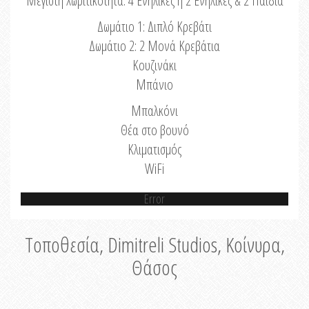
Μέγιστη Χωριτικότητα: 4 Ενήλικες ή 2 Ενήλικες & 2 Παιδιά
Δωμάτιο 1: Διπλό Κρεβάτι
Δωμάτιο 2: 2 Μονά Κρεβάτια
Κουζινάκι
Μπάνιο
Μπαλκόνι
Θέα στο βουνό
Κλιματισμός
WiFi
Error
Τοποθεσία, Dimitreli Studios, Κοίνυρα,
Θάσος