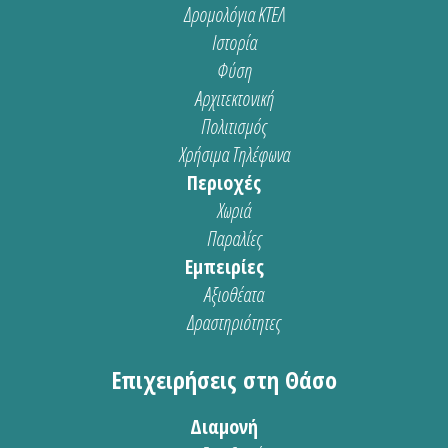
Δρομολόγια ΚΤΕΛ
Ιστορία
Φύση
Αρχιτεκτονική
Πολιτισμός
Χρήσιμα Τηλέφωνα
Περιοχές
Χωριά
Παραλίες
Εμπειρίες
Αξιοθέατα
Δραστηριότητες
Επιχειρήσεις στη Θάσο
Διαμονή