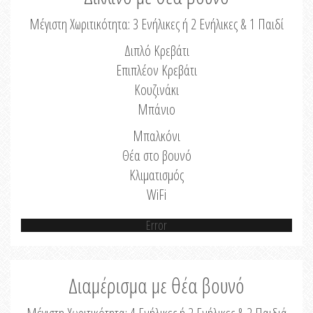
Μέγιστη Χωριτικότητα: 3 Ενήλικες ή 2 Ενήλικες & 1 Παιδί
Διπλό Κρεβάτι
Επιπλέον Κρεβάτι
Κουζινάκι
Μπάνιο
Μπαλκόνι
Θέα στο βουνό
Κλιματισμός
WiFi
Error
Διαμέρισμα με θέα βουνό