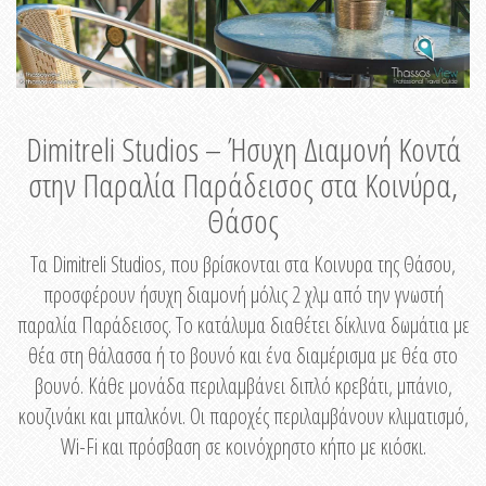
Dimitreli Studios – Ήσυχη Διαμονή Κοντά
στην Παραλία Παράδεισος στα Κοινύρα,
Θάσος
Τα Dimitreli Studios, που βρίσκονται στα Κοινυρα της Θάσου,
προσφέρουν ήσυχη διαμονή μόλις 2 χλμ από την γνωστή
παραλία Παράδεισος. Το κατάλυμα διαθέτει δίκλινα δωμάτια με
θέα στη θάλασσα ή το βουνό και ένα διαμέρισμα με θέα στο
βουνό. Κάθε μονάδα περιλαμβάνει διπλό κρεβάτι, μπάνιο,
κουζινάκι και μπαλκόνι. Οι παροχές περιλαμβάνουν κλιματισμό,
Wi-Fi και πρόσβαση σε κοινόχρηστο κήπο με κιόσκι.