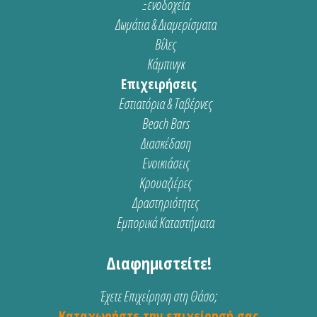
Ξενοδοχεία
Δωμάτια & Διαμερίσματα
Βίλες
Κάμπινγκ
Επιχειρήσεις
Εστιατόρια & Ταβέρνες
Beach Bars
Διασκέδαση
Ενοικιάσεις
Κρουαζιέρες
Δραστηριότητες
Εμπορικά Καταστήματα
Διαφημιστείτε!
Έχετε Επιχείρηση στη Θάσο;
Καταχωρήστε την επιχείρησή σας