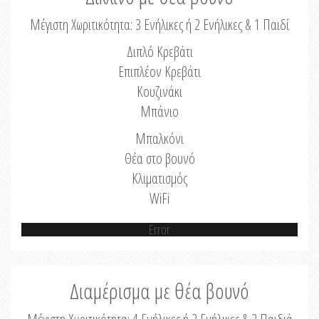
Μέγιστη Χωριτικότητα: 3 Ενήλικες ή 2 Ενήλικες & 1 Παιδί
Διπλό Κρεβάτι
Επιπλέον Κρεβάτι
Κουζινάκι
Μπάνιο
Μπαλκόνι
Θέα στο βουνό
Κλιματισμός
WiFi
Error
Διαμέρισμα με θέα βουνό