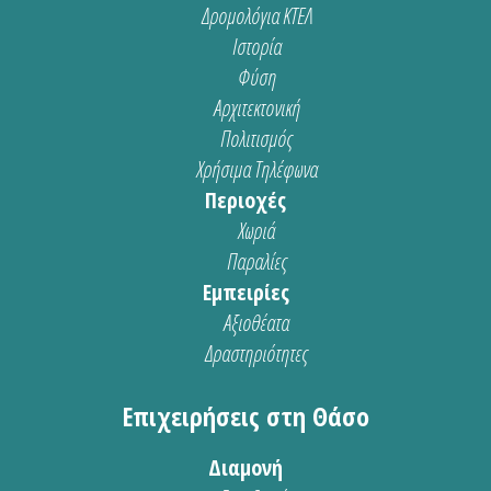
Δρομολόγια ΚΤΕΛ
Ιστορία
Φύση
Αρχιτεκτονική
Πολιτισμός
Χρήσιμα Τηλέφωνα
Περιοχές
Χωριά
Παραλίες
Εμπειρίες
Αξιοθέατα
Δραστηριότητες
Επιχειρήσεις στη Θάσο
Διαμονή