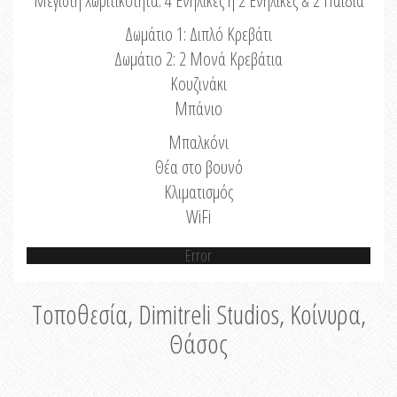
Μέγιστη Χωριτικότητα: 4 Ενήλικες ή 2 Ενήλικες & 2 Παιδιά
Δωμάτιο 1: Διπλό Κρεβάτι
Δωμάτιο 2: 2 Μονά Κρεβάτια
Κουζινάκι
Μπάνιο
Μπαλκόνι
Θέα στο βουνό
Κλιματισμός
WiFi
Error
Τοποθεσία, Dimitreli Studios, Κοίνυρα,
Θάσος