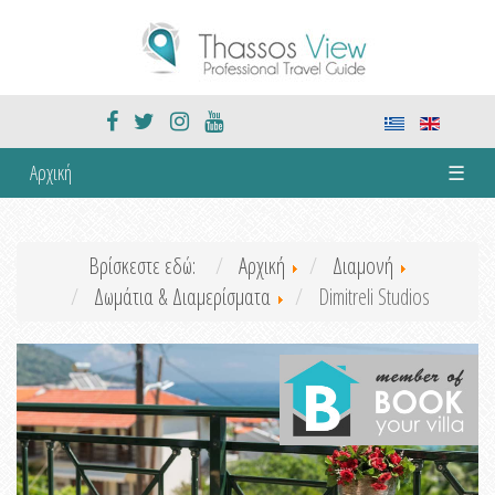
Αρχική
☰
Βρίσκεστε εδώ:
Αρχική
Διαμονή
Δωμάτια & Διαμερίσματα
Dimitreli Studios