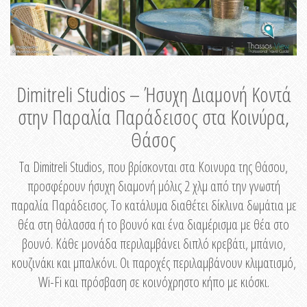
Dimitreli Studios – Ήσυχη Διαμονή Κοντά
στην Παραλία Παράδεισος στα Κοινύρα,
Θάσος
Τα Dimitreli Studios, που βρίσκονται στα Κοινυρα της Θάσου,
προσφέρουν ήσυχη διαμονή μόλις 2 χλμ από την γνωστή
παραλία Παράδεισος. Το κατάλυμα διαθέτει δίκλινα δωμάτια με
θέα στη θάλασσα ή το βουνό και ένα διαμέρισμα με θέα στο
βουνό. Κάθε μονάδα περιλαμβάνει διπλό κρεβάτι, μπάνιο,
κουζινάκι και μπαλκόνι. Οι παροχές περιλαμβάνουν κλιματισμό,
Wi-Fi και πρόσβαση σε κοινόχρηστο κήπο με κιόσκι.