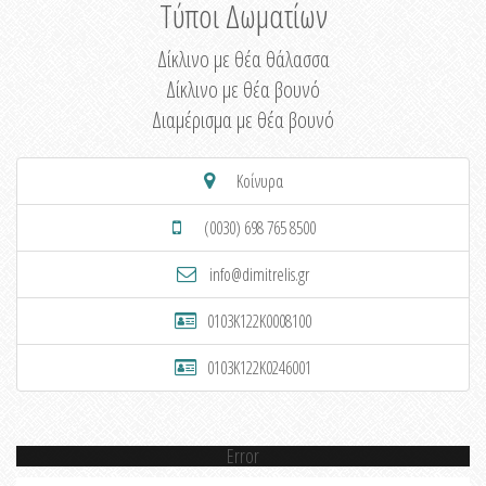
Τύποι Δωματίων
Δίκλινο με θέα θάλασσα
Δίκλινο με θέα βουνό
Διαμέρισμα με θέα βουνό
Κοίνυρα
(0030) 698 765 8500
info@dimitrelis.gr
0103K122K0008100
0103K122K0246001
Error