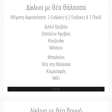
Δίκλινο με θέα θάλασσα
Μέγιστη Χωριτικότητα: 3 Ενήλικες ή 2 Ενήλικες & 1 Παιδί
Διπλό Κρεβάτι
Επιπλέον Κρεβάτι
Κουζινάκι
Μπάνιο
Μπαλκόνι
Θέα στη θάλασσα
Κλιματισμός
WiFi
Error
Δίκλινο με θέα βουνό