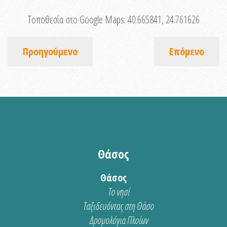
Τοποθεσία στο Google Maps:
40.665841, 24.761626
Προηγούμενο
Επόμενο
Θάσος
Θάσος
Το νησί
Ταξιδευόντας στη Θάσο
Δρομολόγια Πλοίων