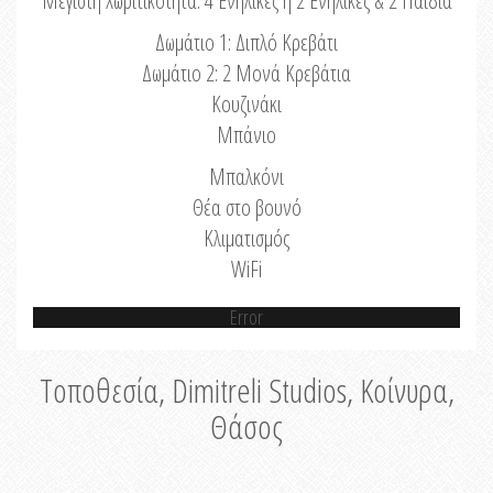
Μέγιστη Χωριτικότητα: 4 Ενήλικες ή 2 Ενήλικες & 2 Παιδιά
Δωμάτιο 1: Διπλό Κρεβάτι
Δωμάτιο 2: 2 Μονά Κρεβάτια
Κουζινάκι
Μπάνιο
Μπαλκόνι
Θέα στο βουνό
Κλιματισμός
WiFi
Error
Τοποθεσία, Dimitreli Studios, Κοίνυρα,
Θάσος