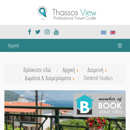
Αρχική
☰
Βρίσκεστε εδώ:
Αρχική
Διαμονή
Δωμάτια & Διαμερίσματα
Dimitreli Studios