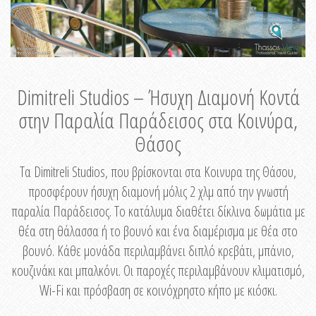
Dimitreli Studios – Ήσυχη Διαμονή Κοντά
στην Παραλία Παράδεισος στα Κοινύρα,
Θάσος
Τα Dimitreli Studios, που βρίσκονται στα Κοινυρα της Θάσου,
προσφέρουν ήσυχη διαμονή μόλις 2 χλμ από την γνωστή
παραλία Παράδεισος. Το κατάλυμα διαθέτει δίκλινα δωμάτια με
θέα στη θάλασσα ή το βουνό και ένα διαμέρισμα με θέα στο
βουνό. Κάθε μονάδα περιλαμβάνει διπλό κρεβάτι, μπάνιο,
κουζινάκι και μπαλκόνι. Οι παροχές περιλαμβάνουν κλιματισμό,
Wi-Fi και πρόσβαση σε κοινόχρηστο κήπο με κιόσκι.