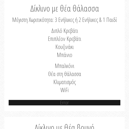
Δίκλινο με θέα θάλασσα
Μέγιστη Χωριτικότητα: 3 Ενήλικες ή 2 Ενήλικες & 1 Παιδί
Διπλό Κρεβάτι
Επιπλέον Κρεβάτι
Κουζινάκι
Μπάνιο
Μπαλκόνι
Θέα στη θάλασσα
Κλιματισμός
WiFi
Error
Δίκλινο με θέα βουνό