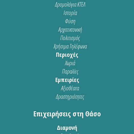
Δρομολόγια ΚΤΕΛ
Ιστορία
Φύση
Αρχιτεκτονική
Πολιτισμός
Χρήσιμα Τηλέφωνα
Περιοχές
Χωριά
Παραλίες
Εμπειρίες
Αξιοθέατα
Δραστηριότητες
Επιχειρήσεις στη Θάσο
Διαμονή