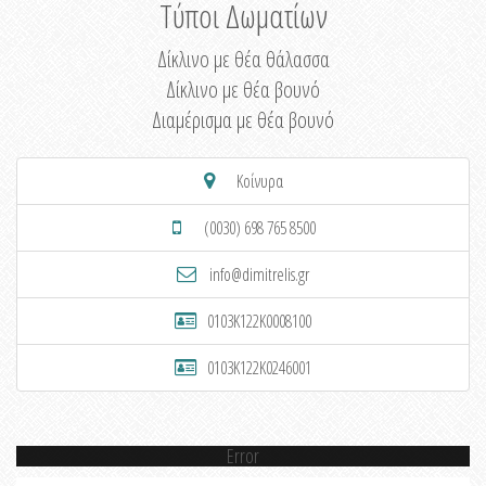
Τύποι Δωματίων
Δίκλινο με θέα θάλασσα
Δίκλινο με θέα βουνό
Διαμέρισμα με θέα βουνό
Κοίνυρα
(0030) 698 765 8500
info@dimitrelis.gr
0103K122K0008100
0103K122K0246001
Error