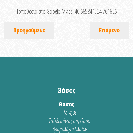
Τοποθεσία στο Google Maps:
40.665841, 24.761626
Προηγούμενο
Επόμενο
Θάσος
Θάσος
Το νησί
Ταξιδευόντας στη Θάσο
Δρομολόγια Πλοίων