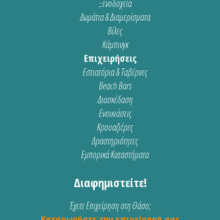
Ξενοδοχεία
Δωμάτια & Διαμερίσματα
Βίλες
Κάμπινγκ
Επιχειρήσεις
Εστιατόρια & Ταβέρνες
Beach Bars
Διασκέδαση
Ενοικιάσεις
Κρουαζιέρες
Δραστηριότητες
Εμπορικά Καταστήματα
Διαφημιστείτε!
Έχετε Επιχείρηση στη Θάσο;
Καταχωρήστε την επιχείρησή σας