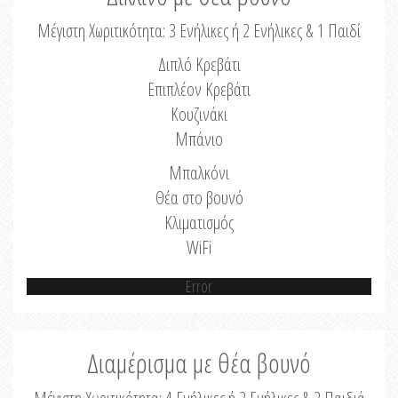
Μέγιστη Χωριτικότητα: 3 Ενήλικες ή 2 Ενήλικες & 1 Παιδί
Διπλό Κρεβάτι
Επιπλέον Κρεβάτι
Κουζινάκι
Μπάνιο
Μπαλκόνι
Θέα στο βουνό
Κλιματισμός
WiFi
Error
Διαμέρισμα με θέα βουνό