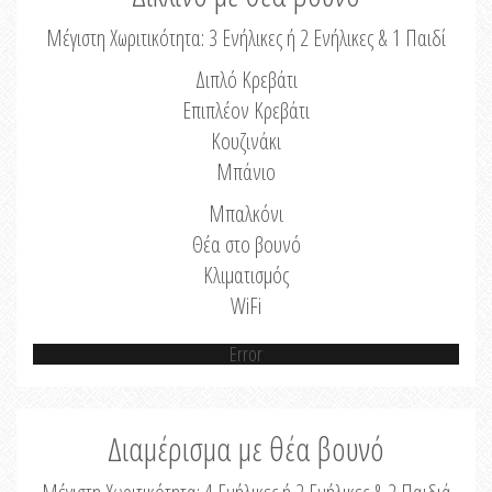
Μέγιστη Χωριτικότητα: 3 Ενήλικες ή 2 Ενήλικες & 1 Παιδί
Διπλό Κρεβάτι
Επιπλέον Κρεβάτι
Κουζινάκι
Μπάνιο
Μπαλκόνι
Θέα στο βουνό
Κλιματισμός
WiFi
Error
Διαμέρισμα με θέα βουνό