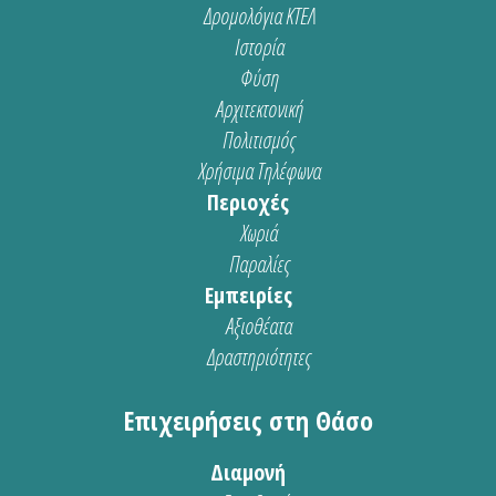
Δρομολόγια ΚΤΕΛ
Ιστορία
Φύση
Αρχιτεκτονική
Πολιτισμός
Χρήσιμα Τηλέφωνα
Περιοχές
Χωριά
Παραλίες
Εμπειρίες
Αξιοθέατα
Δραστηριότητες
Επιχειρήσεις στη Θάσο
Διαμονή