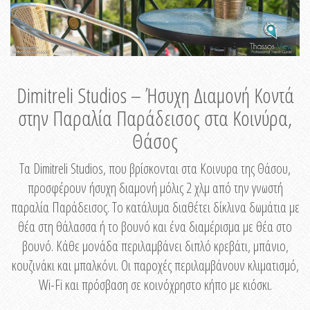
Dimitreli Studios – Ήσυχη Διαμονή Κοντά
στην Παραλία Παράδεισος στα Κοινύρα,
Θάσος
Τα Dimitreli Studios, που βρίσκονται στα Κοινυρα της Θάσου,
προσφέρουν ήσυχη διαμονή μόλις 2 χλμ από την γνωστή
παραλία Παράδεισος. Το κατάλυμα διαθέτει δίκλινα δωμάτια με
θέα στη θάλασσα ή το βουνό και ένα διαμέρισμα με θέα στο
βουνό. Κάθε μονάδα περιλαμβάνει διπλό κρεβάτι, μπάνιο,
κουζινάκι και μπαλκόνι. Οι παροχές περιλαμβάνουν κλιματισμό,
Wi-Fi και πρόσβαση σε κοινόχρηστο κήπο με κιόσκι.