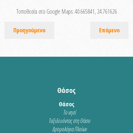
Τοποθεσία στο Google Maps:
40.665841, 24.761626
Προηγούμενο
Επόμενο
Θάσος
Θάσος
Το νησί
Ταξιδευόντας στη Θάσο
Δρομολόγια Πλοίων