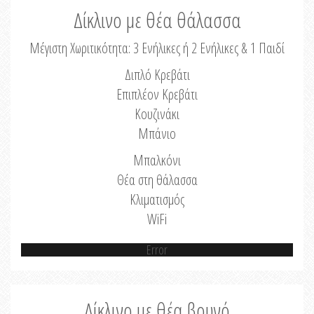
Δίκλινο με θέα θάλασσα
Μέγιστη Χωριτικότητα: 3 Ενήλικες ή 2 Ενήλικες & 1 Παιδί
Διπλό Κρεβάτι
Επιπλέον Κρεβάτι
Κουζινάκι
Μπάνιο
Μπαλκόνι
Θέα στη θάλασσα
Κλιματισμός
WiFi
Error
Δίκλινο με θέα βουνό