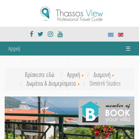
Αρχική
☰
Βρίσκεστε εδώ:
Αρχική
Διαμονή
Δωμάτια & Διαμερίσματα
Dimitreli Studios