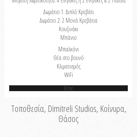
Μέγιστη Χωριτικότητα: 4 Ενήλικες ή 2 Ενήλικες & 2 Παιδιά
Δωμάτιο 1: Διπλό Κρεβάτι
Δωμάτιο 2: 2 Μονά Κρεβάτια
Κουζινάκι
Μπάνιο
Μπαλκόνι
Θέα στο βουνό
Κλιματισμός
WiFi
Error
Τοποθεσία, Dimitreli Studios, Κοίνυρα,
Θάσος