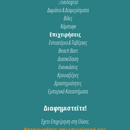
Ξενοδοχεία
Δωμάτια & Διαμερίσματα
Βίλες
Κάμπινγκ
Επιχειρήσεις
Εστιατόρια & Ταβέρνες
Beach Bars
Διασκέδαση
Ενοικιάσεις
Κρουαζιέρες
Δραστηριότητες
Εμπορικά Καταστήματα
Διαφημιστείτε!
Έχετε Επιχείρηση στη Θάσο;
Καταχωρήστε την επιχείρησή σας