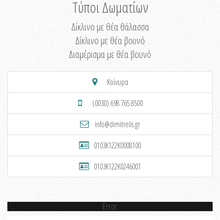
Τύποι Δωματίων
Δίκλινο με θέα θάλασσα
Δίκλινο με θέα βουνό
Διαμέρισμα με θέα βουνό
Κοίνυρα
(0030) 698 765 8500
info@dimitrelis.gr
0103K122K0008100
0103K122K0246001
Error