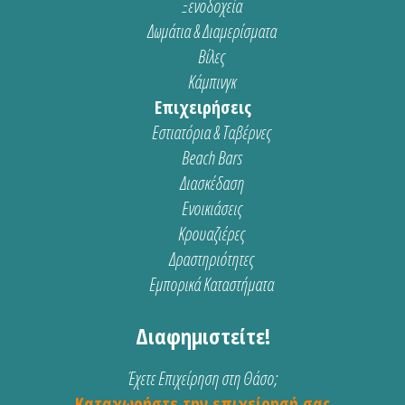
Ξενοδοχεία
Δωμάτια & Διαμερίσματα
Βίλες
Κάμπινγκ
Επιχειρήσεις
Εστιατόρια & Ταβέρνες
Beach Bars
Διασκέδαση
Ενοικιάσεις
Κρουαζιέρες
Δραστηριότητες
Εμπορικά Καταστήματα
Διαφημιστείτε!
Έχετε Επιχείρηση στη Θάσο;
Καταχωρήστε την επιχείρησή σας