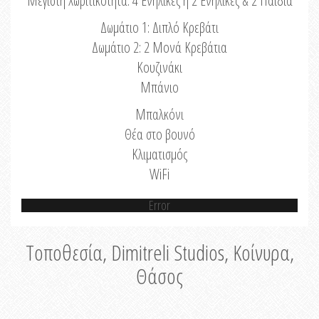
Μέγιστη Χωριτικότητα: 4 Ενήλικες ή 2 Ενήλικες & 2 Παιδιά
Δωμάτιο 1: Διπλό Κρεβάτι
Δωμάτιο 2: 2 Μονά Κρεβάτια
Κουζινάκι
Μπάνιο
Μπαλκόνι
Θέα στο βουνό
Κλιματισμός
WiFi
Error
Τοποθεσία, Dimitreli Studios, Κοίνυρα,
Θάσος