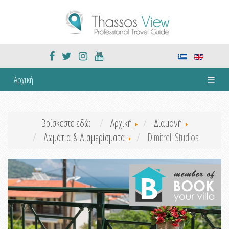
Αρχική
☰
Βρίσκεστε εδώ:
Αρχική
Διαμονή
Δωμάτια & Διαμερίσματα
Dimitreli Studios