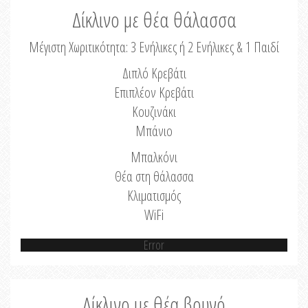
Δίκλινο με θέα θάλασσα
Μέγιστη Χωριτικότητα: 3 Ενήλικες ή 2 Ενήλικες & 1 Παιδί
Διπλό Κρεβάτι
Επιπλέον Κρεβάτι
Κουζινάκι
Μπάνιο
Μπαλκόνι
Θέα στη θάλασσα
Κλιματισμός
WiFi
Error
Δίκλινο με θέα βουνό