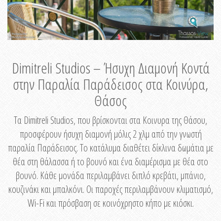
Dimitreli Studios – Ήσυχη Διαμονή Κοντά
στην Παραλία Παράδεισος στα Κοινύρα,
Θάσος
Τα Dimitreli Studios, που βρίσκονται στα Κοινυρα της Θάσου,
προσφέρουν ήσυχη διαμονή μόλις 2 χλμ από την γνωστή
παραλία Παράδεισος. Το κατάλυμα διαθέτει δίκλινα δωμάτια με
θέα στη θάλασσα ή το βουνό και ένα διαμέρισμα με θέα στο
βουνό. Κάθε μονάδα περιλαμβάνει διπλό κρεβάτι, μπάνιο,
κουζινάκι και μπαλκόνι. Οι παροχές περιλαμβάνουν κλιματισμό,
Wi-Fi και πρόσβαση σε κοινόχρηστο κήπο με κιόσκι.