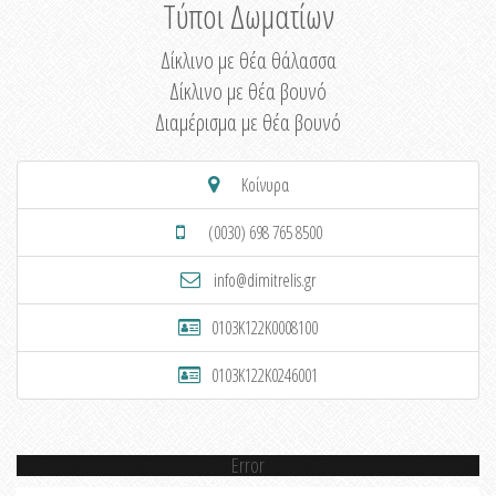
Τύποι Δωματίων
Δίκλινο με θέα θάλασσα
Δίκλινο με θέα βουνό
Διαμέρισμα με θέα βουνό
Κοίνυρα
(0030) 698 765 8500
info@dimitrelis.gr
0103K122K0008100
0103K122K0246001
Error