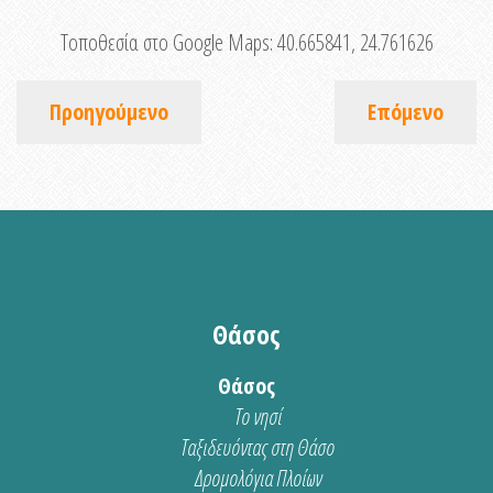
Τοποθεσία στο Google Maps:
40.665841, 24.761626
Προηγούμενο
Επόμενο
Θάσος
Θάσος
Το νησί
Ταξιδευόντας στη Θάσο
Δρομολόγια Πλοίων