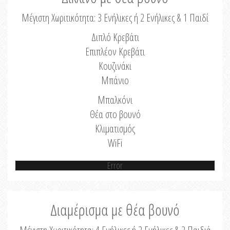
Μέγιστη Χωριτικότητα: 3 Ενήλικες ή 2 Ενήλικες & 1 Παιδί
Διπλό Κρεβάτι
Επιπλέον Κρεβάτι
Κουζινάκι
Μπάνιο
Μπαλκόνι
Θέα στο βουνό
Κλιματισμός
WiFi
Error
Διαμέρισμα με θέα βουνό