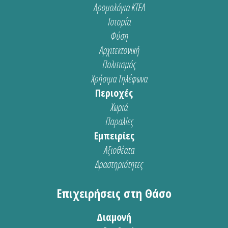
Δρομολόγια ΚΤΕΛ
Ιστορία
Φύση
Αρχιτεκτονική
Πολιτισμός
Χρήσιμα Τηλέφωνα
Περιοχές
Χωριά
Παραλίες
Εμπειρίες
Αξιοθέατα
Δραστηριότητες
Επιχειρήσεις στη Θάσο
Διαμονή