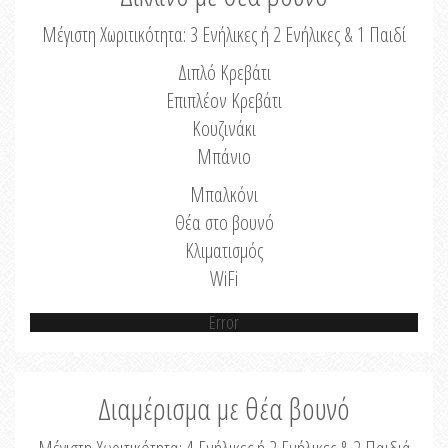
Μέγιστη Χωριτικότητα: 3 Ενήλικες ή 2 Ενήλικες & 1 Παιδί
Διπλό Κρεβάτι
Επιπλέον Κρεβάτι
Κουζινάκι
Μπάνιο
Μπαλκόνι
Θέα στο βουνό
Κλιματισμός
WiFi
Error
Διαμέρισμα με θέα βουνό