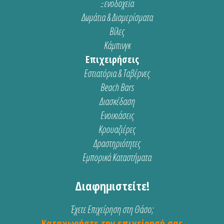
Ξενοδοχεία
Δωμάτια & Διαμερίσματα
Βίλες
Κάμπινγκ
Επιχειρήσεις
Εστιατόρια & Ταβέρνες
Beach Bars
Διασκέδαση
Ενοικιάσεις
Κρουαζιέρες
Δραστηριότητες
Εμπορικά Καταστήματα
Διαφημιστείτε!
Έχετε Επιχείρηση στη Θάσο;
Καταχωρήστε την επιχείρησή σας