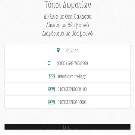
Τύποι Δωματίων
Δίκλινο με θέα θάλασσα
Δίκλινο με θέα βουνό
Διαμέρισμα με θέα βουνό
Κοίνυρα
(0030) 698 765 8500
info@dimitrelis.gr
0103K122K0008100
0103K122K0246001
Error