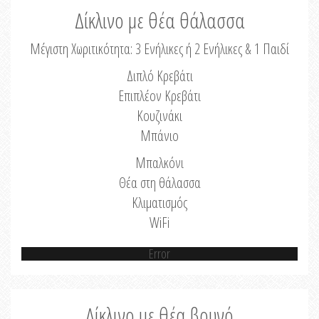
Δίκλινο με θέα θάλασσα
Μέγιστη Χωριτικότητα: 3 Ενήλικες ή 2 Ενήλικες & 1 Παιδί
Διπλό Κρεβάτι
Επιπλέον Κρεβάτι
Κουζινάκι
Μπάνιο
Μπαλκόνι
Θέα στη θάλασσα
Κλιματισμός
WiFi
Error
Δίκλινο με θέα βουνό