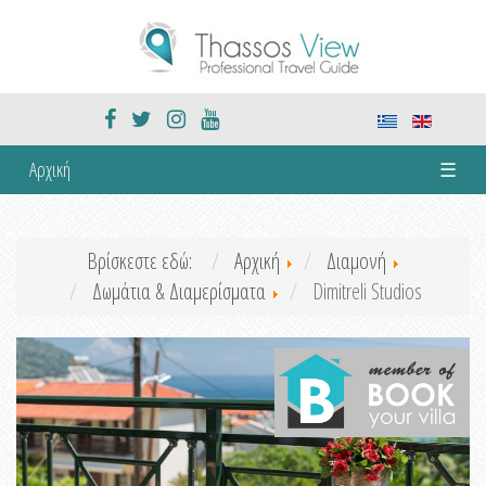
Αρχική
☰
Βρίσκεστε εδώ:
Αρχική
Διαμονή
Δωμάτια & Διαμερίσματα
Dimitreli Studios