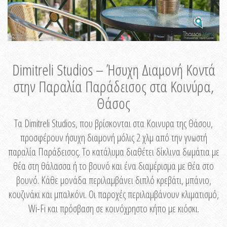
Dimitreli Studios – Ήσυχη Διαμονή Κοντά
στην Παραλία Παράδεισος στα Κοινύρα,
Θάσος
Τα Dimitreli Studios, που βρίσκονται στα Κοινυρα της Θάσου,
προσφέρουν ήσυχη διαμονή μόλις 2 χλμ από την γνωστή
παραλία Παράδεισος. Το κατάλυμα διαθέτει δίκλινα δωμάτια με
θέα στη θάλασσα ή το βουνό και ένα διαμέρισμα με θέα στο
βουνό. Κάθε μονάδα περιλαμβάνει διπλό κρεβάτι, μπάνιο,
κουζινάκι και μπαλκόνι. Οι παροχές περιλαμβάνουν κλιματισμό,
Wi-Fi και πρόσβαση σε κοινόχρηστο κήπο με κιόσκι.