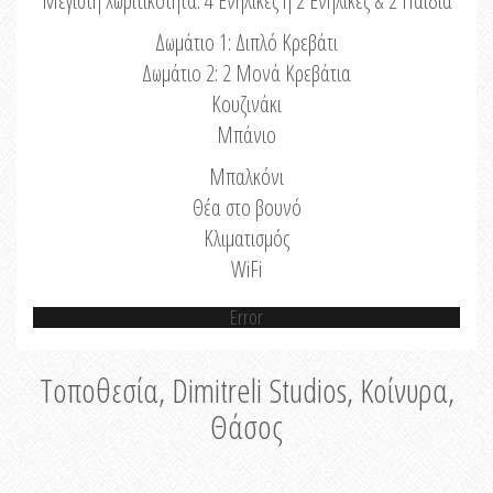
Μέγιστη Χωριτικότητα: 4 Ενήλικες ή 2 Ενήλικες & 2 Παιδιά
Δωμάτιο 1: Διπλό Κρεβάτι
Δωμάτιο 2: 2 Μονά Κρεβάτια
Κουζινάκι
Μπάνιο
Μπαλκόνι
Θέα στο βουνό
Κλιματισμός
WiFi
Error
Τοποθεσία, Dimitreli Studios, Κοίνυρα,
Θάσος