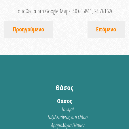
Τοποθεσία στο Google Maps:
40.665841, 24.761626
Προηγούμενο
Επόμενο
Θάσος
Θάσος
Το νησί
Ταξιδευόντας στη Θάσο
Δρομολόγια Πλοίων