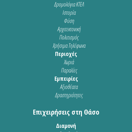
Δρομολόγια ΚΤΕΛ
Ιστορία
Φύση
Αρχιτεκτονική
Πολιτισμός
Χρήσιμα Τηλέφωνα
Περιοχές
Χωριά
Παραλίες
Εμπειρίες
Αξιοθέατα
Δραστηριότητες
Επιχειρήσεις στη Θάσο
Διαμονή