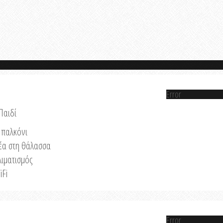
Error
Παιδί
παλκόνι
έα στη θάλασσα
λιματισμός
iFi
Error