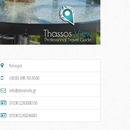
Κοίνυρα
(0030) 698 765 8500
info@dimitrelis.gr
0103K122K0008100
0103K122K0246001