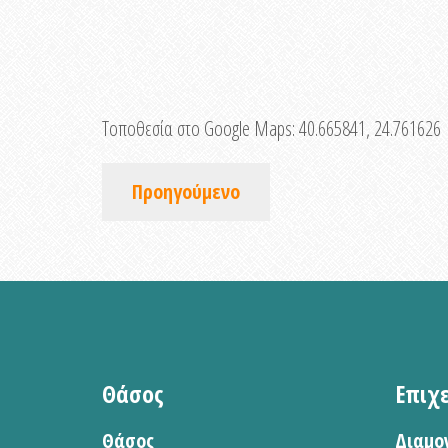
Τοποθεσία στο Google Maps:
40.665841, 24.761626
Προηγούμενο
Θάσος
Επιχ
Θάσος
Διαμο