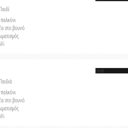
Παιδί
παλκόνι
έα στο βουνό
λιματισμός
iFi
Error
 Παιδιά
παλκόνι
έα στο βουνό
λιματισμός
iFi