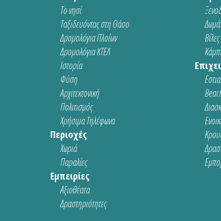
Το νησί
Ξενοδ
Ταξιδευόντας στη Θάσο
Δωμάτ
Δρομολόγια Πλοίων
Βίλες
Δρομολόγια ΚΤΕΛ
Κάμπι
Ιστορία
Επιχει
Φύση
Εστια
Αρχιτεκτονική
Beach
Πολιτισμός
Διασ
Χρήσιμα Τηλέφωνα
Ενοικ
Περιοχές
Κρου
Χωριά
Δρασ
Παραλίες
Εμπο
Εμπειρίες
Αξιοθέατα
Δραστηριότητες