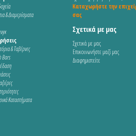
οχεία
Καταχωρήστε την επιχεί
ια & Διαμερίσματα
σας
Σχετικά με μας
νγκ
ρήσεις
Σχετικά με μας
τόρια & Ταβέρνες
Επικοινωνήστε μαζί μας
 Bars
Διαφημιστείτε
κέδαση
ιάσεις
αζιέρες
τηριότητες
ρικά Καταστήματα