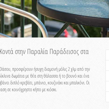
ή Κοντά στην Παραλία Παράδεισος στα
ης Θάσου, προσφέρουν ήσυχη διαμονή μόλις 2 χλμ από την
ίκλινα δωμάτια με θέα στη θάλασσα ή το βουνό και ένα
άνει διπλό κρεβάτι, μπάνιο, κουζινάκι και μπαλκόνι. Οι
αση σε κοινόχρηστο κήπο με κιόσκι.