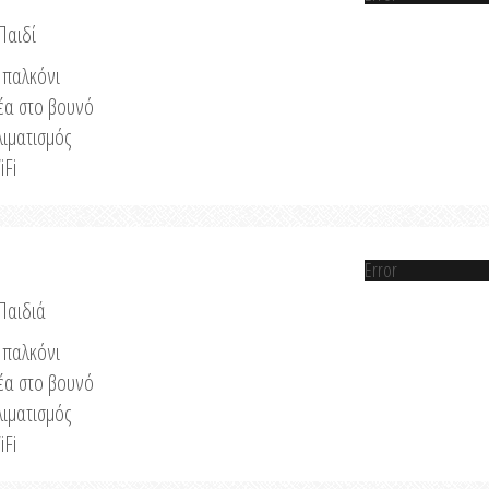
Παιδί
παλκόνι
έα στο βουνό
λιματισμός
iFi
Error
 Παιδιά
παλκόνι
έα στο βουνό
λιματισμός
iFi