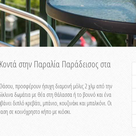
ή Κοντά στην Παραλία Παράδεισος στα
ης Θάσου, προσφέρουν ήσυχη διαμονή μόλις 2 χλμ από την
ίκλινα δωμάτια με θέα στη θάλασσα ή το βουνό και ένα
άνει διπλό κρεβάτι, μπάνιο, κουζινάκι και μπαλκόνι. Οι
αση σε κοινόχρηστο κήπο με κιόσκι.