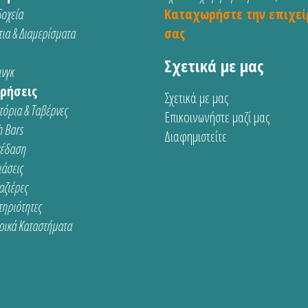
οχεία
Καταχωρήστε την επιχεί
ια & Διαμερίσματα
σας
Σχετικά με μας
νγκ
ρήσεις
Σχετικά με μας
τόρια & Ταβέρνες
Επικοινωνήστε μαζί μας
 Bars
Διαφημιστείτε
κέδαση
ιάσεις
αζιέρες
τηριότητες
ρικά Καταστήματα