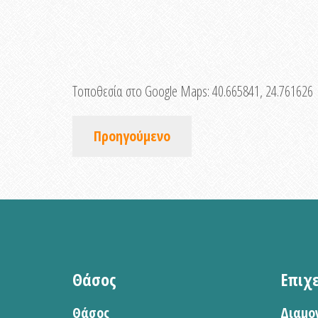
Τοποθεσία στο Google Maps:
40.665841, 24.761626
Προηγούμενο
Θάσος
Επιχ
Θάσος
Διαμο