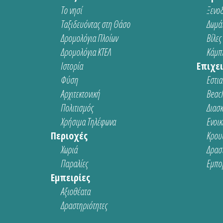
Το νησί
Ξενοδ
Ταξιδευόντας στη Θάσο
Δωμάτ
Δρομολόγια Πλοίων
Βίλες
Δρομολόγια ΚΤΕΛ
Κάμπι
Ιστορία
Επιχει
Φύση
Εστια
Αρχιτεκτονική
Beach
Πολιτισμός
Διασ
Χρήσιμα Τηλέφωνα
Ενοικ
Περιοχές
Κρου
Χωριά
Δρασ
Παραλίες
Εμπο
Εμπειρίες
Αξιοθέατα
Δραστηριότητες