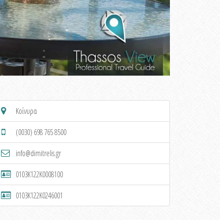
Κοίνυρα
(0030) 698 765 8500
info@dimitrelis.gr
0103K122K0008100
0103K122K0246001