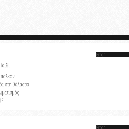
Error
Παιδί
παλκόνι
έα στη θάλασσα
λιματισμός
iFi
Error