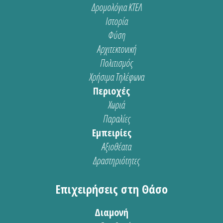
Δρομολόγια ΚΤΕΛ
Ιστορία
Φύση
Αρχιτεκτονική
Πολιτισμός
Χρήσιμα Τηλέφωνα
Περιοχές
Χωριά
Παραλίες
Εμπειρίες
Αξιοθέατα
Δραστηριότητες
Επιχειρήσεις στη Θάσο
Διαμονή