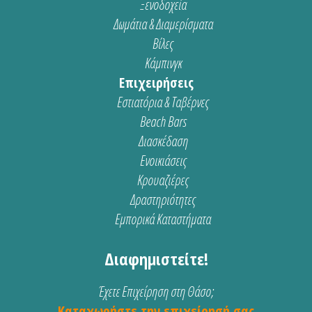
Ξενοδοχεία
Δωμάτια & Διαμερίσματα
Βίλες
Κάμπινγκ
Επιχειρήσεις
Εστιατόρια & Ταβέρνες
Beach Bars
Διασκέδαση
Ενοικιάσεις
Κρουαζιέρες
Δραστηριότητες
Εμπορικά Καταστήματα
Διαφημιστείτε!
Έχετε Επιχείρηση στη Θάσο;
Καταχωρήστε την επιχείρησή σας