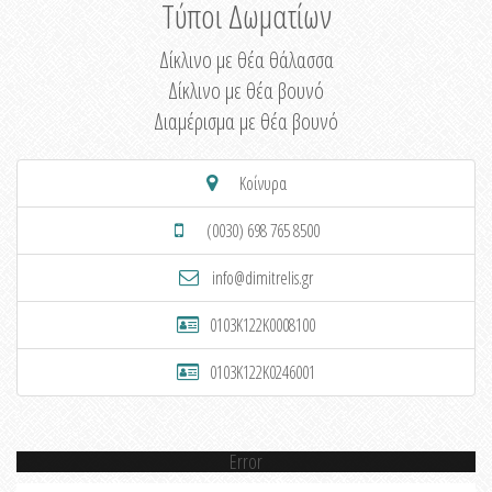
Τύποι Δωματίων
Δίκλινο με θέα θάλασσα
Δίκλινο με θέα βουνό
Διαμέρισμα με θέα βουνό
Κοίνυρα
(0030) 698 765 8500
info@dimitrelis.gr
0103K122K0008100
0103K122K0246001
Error