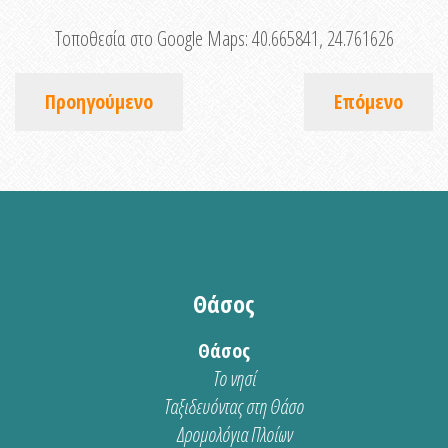
Τοποθεσία στο Google Maps:
40.665841, 24.761626
Προηγούμενο
Επόμενο
Θάσος
Θάσος
Το νησί
Ταξιδευόντας στη Θάσο
Δρομολόγια Πλοίων