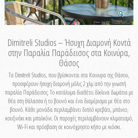
Dimitreli Studios – Ήσυχη Διαμονή Κοντά
στην Παραλία Παράδεισος στα Κοινύρα,
Θάσος
Τα Dimitreli Studios, που βρίσκονται στα Κοινυρα της Θάσου,
προσφέρουν ήσυχη διαμονή μόλις 2 χλμ από την γνωστή
παραλία Παράδεισος. Το κατάλυμα διαθέτει δίκλινα δωμάτια με
θέα στη θάλασσα ή το βουνό και ένα διαμέρισμα με θέα στο
βουνό. Κάθε μονάδα περιλαμβάνει διπλό κρεβάτι, μπάνιο,
κουζινάκι και μπαλκόνι. Οι παροχές περιλαμβάνουν κλιματισμό,
Wi-Fi και πρόσβαση σε κοινόχρηστο κήπο με κιόσκι.