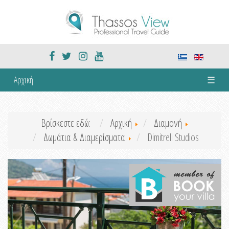
Αρχική
☰
Βρίσκεστε εδώ:
Αρχική
Διαμονή
Δωμάτια & Διαμερίσματα
Dimitreli Studios