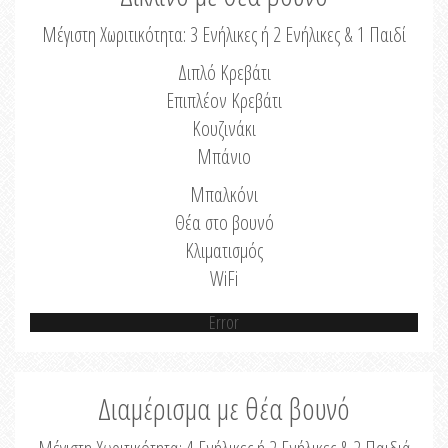
Μέγιστη Χωριτικότητα: 3 Ενήλικες ή 2 Ενήλικες & 1 Παιδί
Διπλό Κρεβάτι
Επιπλέον Κρεβάτι
Κουζινάκι
Μπάνιο
Μπαλκόνι
Θέα στο βουνό
Κλιματισμός
WiFi
Error
Διαμέρισμα με θέα βουνό