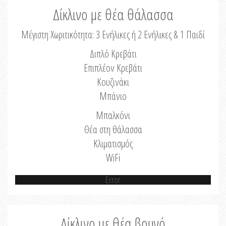
Δίκλινο με θέα θάλασσα
Μέγιστη Χωριτικότητα: 3 Ενήλικες ή 2 Ενήλικες & 1 Παιδί
Διπλό Κρεβάτι
Επιπλέον Κρεβάτι
Κουζινάκι
Μπάνιο
Μπαλκόνι
Θέα στη θάλασσα
Κλιματισμός
WiFi
Error
Δίκλινο με θέα βουνό