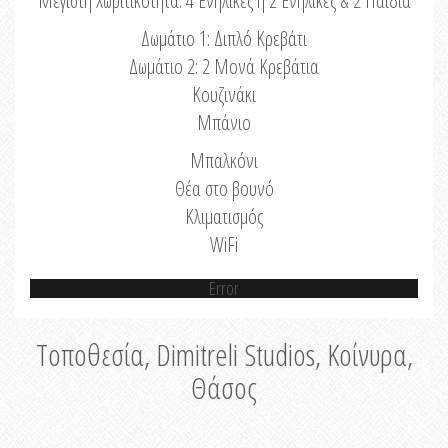
Μέγιστη Χωριτικότητα: 4 Ενήλικες ή 2 Ενήλικες & 2 Παιδιά
Δωμάτιο 1: Διπλό Κρεβάτι
Δωμάτιο 2: 2 Μονά Κρεβάτια
Κουζινάκι
Μπάνιο
Μπαλκόνι
Θέα στο βουνό
Κλιματισμός
WiFi
Error
Τοποθεσία, Dimitreli Studios, Κοίνυρα,
Θάσος