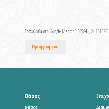
Τοποθεσία στο Google Maps:
40.665841, 24.761626
Προηγούμενο
Θάσος
Επιχ
Θάσος
Διαμο