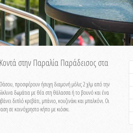
ή Κοντά στην Παραλία Παράδεισος στα
ης Θάσου, προσφέρουν ήσυχη διαμονή μόλις 2 χλμ από την
ίκλινα δωμάτια με θέα στη θάλασσα ή το βουνό και ένα
άνει διπλό κρεβάτι, μπάνιο, κουζινάκι και μπαλκόνι. Οι
αση σε κοινόχρηστο κήπο με κιόσκι.