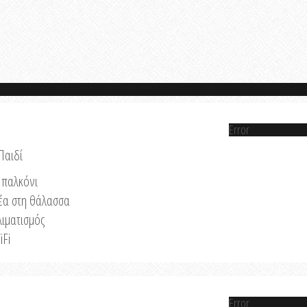
Error
Παιδί
παλκόνι
έα στη θάλασσα
λιματισμός
iFi
Error