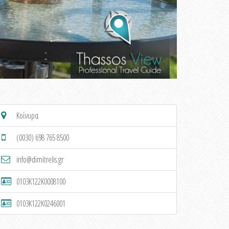
Κοίνυρα
(0030) 698 765 8500
info@dimitrelis.gr
0103K122K0008100
0103K122K0246001