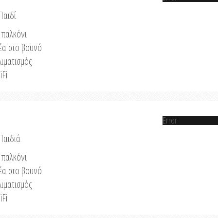
Παιδί
παλκόνι
έα στο βουνό
λιματισμός
iFi
Error
 Παιδιά
παλκόνι
έα στο βουνό
λιματισμός
iFi