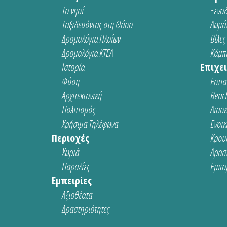
Το νησί
Ξενοδ
Ταξιδευόντας στη Θάσο
Δωμάτ
Δρομολόγια Πλοίων
Βίλες
Δρομολόγια ΚΤΕΛ
Κάμπι
Ιστορία
Επιχει
Φύση
Εστια
Αρχιτεκτονική
Beach
Πολιτισμός
Διασ
Χρήσιμα Τηλέφωνα
Ενοικ
Περιοχές
Κρου
Χωριά
Δρασ
Παραλίες
Εμπο
Εμπειρίες
Αξιοθέατα
Δραστηριότητες