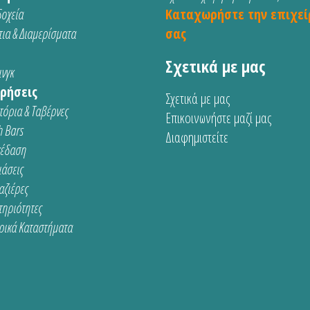
οχεία
Καταχωρήστε την επιχεί
ια & Διαμερίσματα
σας
Σχετικά με μας
νγκ
ρήσεις
Σχετικά με μας
τόρια & Ταβέρνες
Επικοινωνήστε μαζί μας
 Bars
Διαφημιστείτε
κέδαση
ιάσεις
αζιέρες
τηριότητες
ρικά Καταστήματα