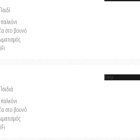
Παιδί
παλκόνι
έα στο βουνό
λιματισμός
iFi
Error
 Παιδιά
παλκόνι
έα στο βουνό
λιματισμός
iFi