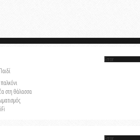
Error
Παιδί
παλκόνι
έα στη θάλασσα
λιματισμός
iFi
Error