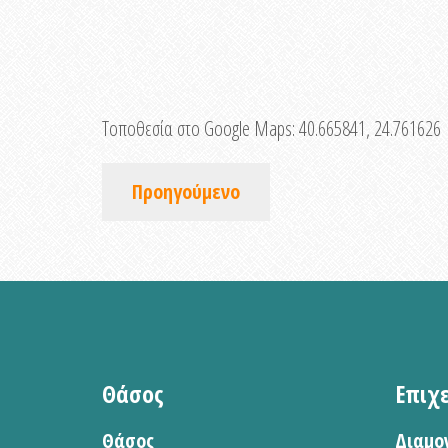
Τοποθεσία στο Google Maps:
40.665841, 24.761626
Προηγούμενο
Θάσος
Επιχ
Θάσος
Διαμο