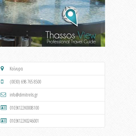
Κοίνυρα
(0030) 698 765 8500
info@dimitrelis.gr
0103K122K0008100
0103K122K0246001