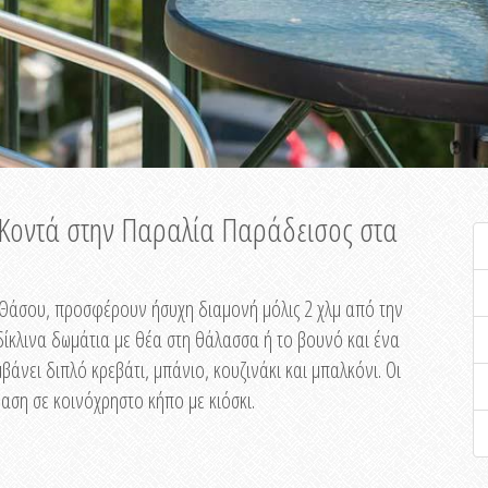
ή Κοντά στην Παραλία Παράδεισος στα
ης Θάσου, προσφέρουν ήσυχη διαμονή μόλις 2 χλμ από την
ίκλινα δωμάτια με θέα στη θάλασσα ή το βουνό και ένα
άνει διπλό κρεβάτι, μπάνιο, κουζινάκι και μπαλκόνι. Οι
αση σε κοινόχρηστο κήπο με κιόσκι.