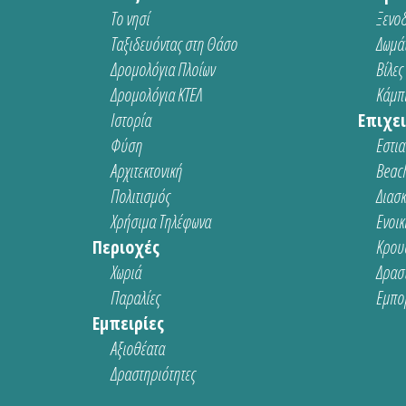
Το νησί
Ξενοδ
Ταξιδευόντας στη Θάσο
Δωμάτ
Δρομολόγια Πλοίων
Βίλες
Δρομολόγια ΚΤΕΛ
Κάμπι
Ιστορία
Επιχει
Φύση
Εστια
Αρχιτεκτονική
Beach
Πολιτισμός
Διασ
Χρήσιμα Τηλέφωνα
Ενοικ
Περιοχές
Κρου
Χωριά
Δρασ
Παραλίες
Εμπο
Εμπειρίες
Αξιοθέατα
Δραστηριότητες