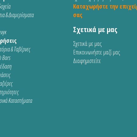
οχεία
Καταχωρήστε την επιχεί
ια & Διαμερίσματα
σας
Σχετικά με μας
νγκ
ρήσεις
Σχετικά με μας
τόρια & Ταβέρνες
Επικοινωνήστε μαζί μας
 Bars
Διαφημιστείτε
κέδαση
ιάσεις
αζιέρες
τηριότητες
ρικά Καταστήματα