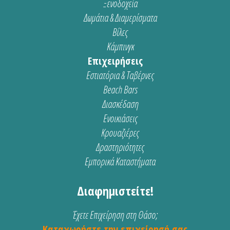
Ξενοδοχεία
Δωμάτια & Διαμερίσματα
Βίλες
Κάμπινγκ
Επιχειρήσεις
Εστιατόρια & Ταβέρνες
Beach Bars
Διασκέδαση
Ενοικιάσεις
Κρουαζιέρες
Δραστηριότητες
Εμπορικά Καταστήματα
Διαφημιστείτε!
Έχετε Επιχείρηση στη Θάσο;
Καταχωρήστε την επιχείρησή σας