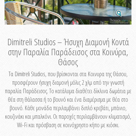
Dimitreli Studios – Ήσυχη Διαμονή Κοντά
στην Παραλία Παράδεισος στα Κοινύρα,
Θάσος
Τα Dimitreli Studios, που βρίσκονται στα Κοινυρα της Θάσου,
προσφέρουν ήσυχη διαμονή μόλις 2 χλμ από την γνωστή
παραλία Παράδεισος. Το κατάλυμα διαθέτει δίκλινα δωμάτια με
θέα στη θάλασσα ή το βουνό και ένα διαμέρισμα με θέα στο
βουνό. Κάθε μονάδα περιλαμβάνει διπλό κρεβάτι, μπάνιο,
κουζινάκι και μπαλκόνι. Οι παροχές περιλαμβάνουν κλιματισμό,
Wi-Fi και πρόσβαση σε κοινόχρηστο κήπο με κιόσκι.