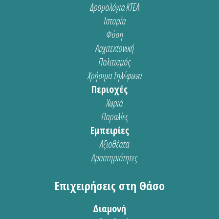
Δρομολόγια ΚΤΕΛ
Ιστορία
Φύση
Αρχιτεκτονική
Πολιτισμός
Χρήσιμα Τηλέφωνα
Περιοχές
Χωριά
Παραλίες
Εμπειρίες
Αξιοθέατα
Δραστηριότητες
Επιχειρήσεις στη Θάσο
Διαμονή