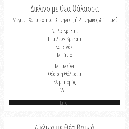
Δίκλινο με θέα θάλασσα
Μέγιστη Χωριτικότητα: 3 Ενήλικες ή 2 Ενήλικες & 1 Παιδί
Διπλό Κρεβάτι
Επιπλέον Κρεβάτι
Κουζινάκι
Μπάνιο
Μπαλκόνι
Θέα στη θάλασσα
Κλιματισμός
WiFi
Error
Δίκλινο με θέα βουνό