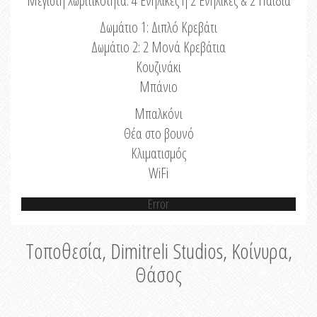
Μέγιστη Χωριτικότητα: 4 Ενήλικες ή 2 Ενήλικες & 2 Παιδιά
Δωμάτιο 1: Διπλό Κρεβάτι
Δωμάτιο 2: 2 Μονά Κρεβάτια
Κουζινάκι
Μπάνιο
Μπαλκόνι
Θέα στο βουνό
Κλιματισμός
WiFi
Error
Τοποθεσία, Dimitreli Studios, Κοίνυρα,
Θάσος