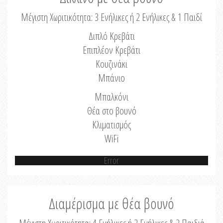
Μέγιστη Χωριτικότητα: 3 Ενήλικες ή 2 Ενήλικες & 1 Παιδί
Διπλό Κρεβάτι
Επιπλέον Κρεβάτι
Κουζινάκι
Μπάνιο
Μπαλκόνι
Θέα στο βουνό
Κλιματισμός
WiFi
Error
Διαμέρισμα με θέα βουνό