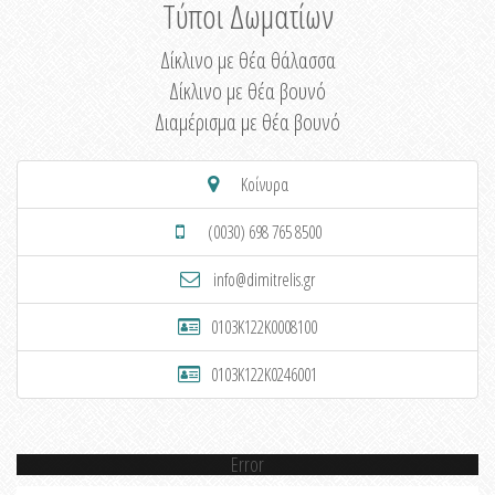
Τύποι Δωματίων
Δίκλινο με θέα θάλασσα
Δίκλινο με θέα βουνό
Διαμέρισμα με θέα βουνό
Κοίνυρα
(0030) 698 765 8500
info@dimitrelis.gr
0103K122K0008100
0103K122K0246001
Error