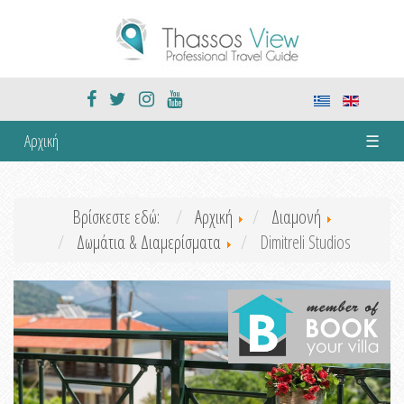
Αρχική
☰
Βρίσκεστε εδώ:
Αρχική
Διαμονή
Δωμάτια & Διαμερίσματα
Dimitreli Studios