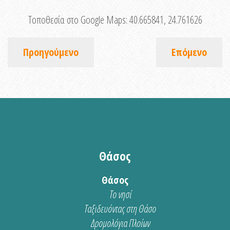
Τοποθεσία στο Google Maps:
40.665841, 24.761626
Προηγούμενο
Επόμενο
Θάσος
Θάσος
Το νησί
Ταξιδευόντας στη Θάσο
Δρομολόγια Πλοίων