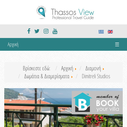
Αρχική
☰
Βρίσκεστε εδώ:
Αρχική
Διαμονή
Δωμάτια & Διαμερίσματα
Dimitreli Studios