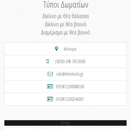
Τύποι Δωματίων
Δίκλινο με θέα θάλασσα
Δίκλινο με θέα βουνό
Διαμέρισμα με θέα βουνό
Κοίνυρα
(0030) 698 765 8500
info@dimitrelis.gr
0103K122K0008100
0103K122K0246001
Error