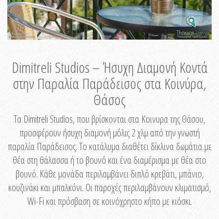
Dimitreli Studios – Ήσυχη Διαμονή Κοντά
στην Παραλία Παράδεισος στα Κοινύρα,
Θάσος
Τα Dimitreli Studios, που βρίσκονται στα Κοινυρα της Θάσου,
προσφέρουν ήσυχη διαμονή μόλις 2 χλμ από την γνωστή
παραλία Παράδεισος. Το κατάλυμα διαθέτει δίκλινα δωμάτια με
θέα στη θάλασσα ή το βουνό και ένα διαμέρισμα με θέα στο
βουνό. Κάθε μονάδα περιλαμβάνει διπλό κρεβάτι, μπάνιο,
κουζινάκι και μπαλκόνι. Οι παροχές περιλαμβάνουν κλιματισμό,
Wi-Fi και πρόσβαση σε κοινόχρηστο κήπο με κιόσκι.