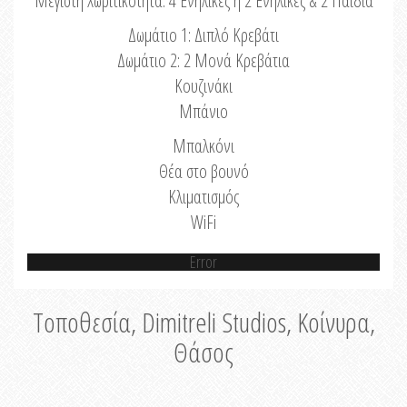
Μέγιστη Χωριτικότητα: 4 Ενήλικες ή 2 Ενήλικες & 2 Παιδιά
Δωμάτιο 1: Διπλό Κρεβάτι
Δωμάτιο 2: 2 Μονά Κρεβάτια
Κουζινάκι
Μπάνιο
Μπαλκόνι
Θέα στο βουνό
Κλιματισμός
WiFi
Error
Τοποθεσία, Dimitreli Studios, Κοίνυρα,
Θάσος