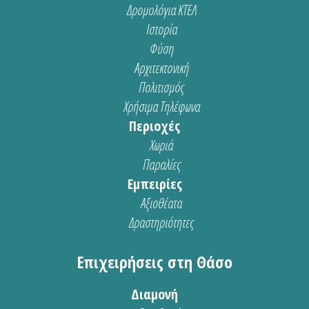
Δρομολόγια ΚΤΕΛ
Ιστορία
Φύση
Αρχιτεκτονική
Πολιτισμός
Χρήσιμα Τηλέφωνα
Περιοχές
Χωριά
Παραλίες
Εμπειρίες
Αξιοθέατα
Δραστηριότητες
Επιχειρήσεις στη Θάσο
Διαμονή