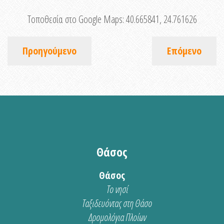
Τοποθεσία στο Google Maps:
40.665841, 24.761626
Προηγούμενο
Επόμενο
Θάσος
Θάσος
Το νησί
Ταξιδευόντας στη Θάσο
Δρομολόγια Πλοίων