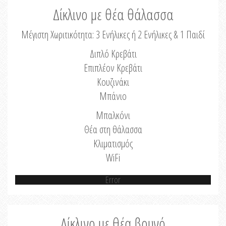
Δίκλινο με θέα θάλασσα
Μέγιστη Χωριτικότητα: 3 Ενήλικες ή 2 Ενήλικες & 1 Παιδί
Διπλό Κρεβάτι
Επιπλέον Κρεβάτι
Κουζινάκι
Μπάνιο
Μπαλκόνι
Θέα στη θάλασσα
Κλιματισμός
WiFi
Error
Δίκλινο με θέα βουνό