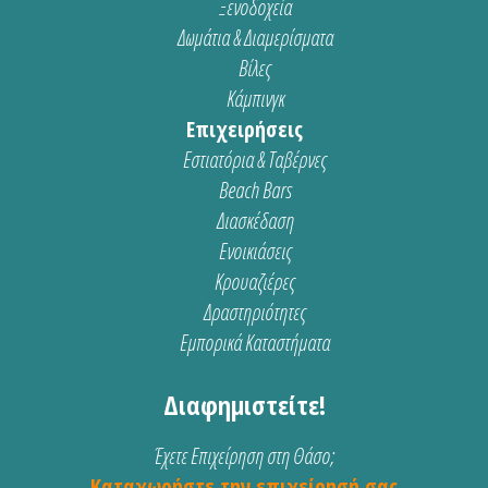
Ξενοδοχεία
Δωμάτια & Διαμερίσματα
Βίλες
Κάμπινγκ
Επιχειρήσεις
Εστιατόρια & Ταβέρνες
Beach Bars
Διασκέδαση
Ενοικιάσεις
Κρουαζιέρες
Δραστηριότητες
Εμπορικά Καταστήματα
Διαφημιστείτε!
Έχετε Επιχείρηση στη Θάσο;
Καταχωρήστε την επιχείρησή σας