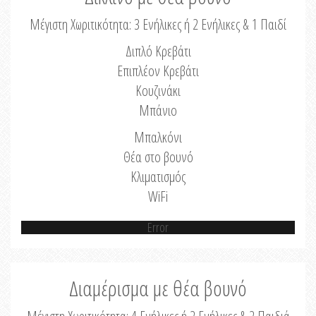
Μέγιστη Χωριτικότητα: 3 Ενήλικες ή 2 Ενήλικες & 1 Παιδί
Διπλό Κρεβάτι
Επιπλέον Κρεβάτι
Κουζινάκι
Μπάνιο
Μπαλκόνι
Θέα στο βουνό
Κλιματισμός
WiFi
Error
Διαμέρισμα με θέα βουνό