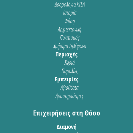
Δρομολόγια ΚΤΕΛ
Ιστορία
Φύση
Αρχιτεκτονική
Πολιτισμός
Χρήσιμα Τηλέφωνα
Περιοχές
Χωριά
Παραλίες
Εμπειρίες
Αξιοθέατα
Δραστηριότητες
Επιχειρήσεις στη Θάσο
Διαμονή