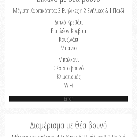
Μέγιστη Χωριτικότητα: 3 Ενήλικες ή 2 Ενήλικες & 1 Παιδί
Διπλό Κρεβάτι
Επιπλέον Κρεβάτι
Κουζινάκι
Μπάνιο
Μπαλκόνι
Θέα στο βουνό
Κλιματισμός
WiFi
Error
Διαμέρισμα με θέα βουνό