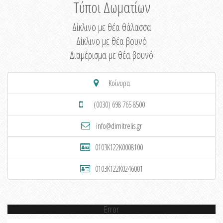
Τύποι Δωματίων
Δίκλινο με θέα θάλασσα
Δίκλινο με θέα βουνό
Διαμέρισμα με θέα βουνό
Κοίνυρα
(0030) 698 765 8500
info@dimitrelis.gr
0103K122K0008100
0103K122K0246001
Error