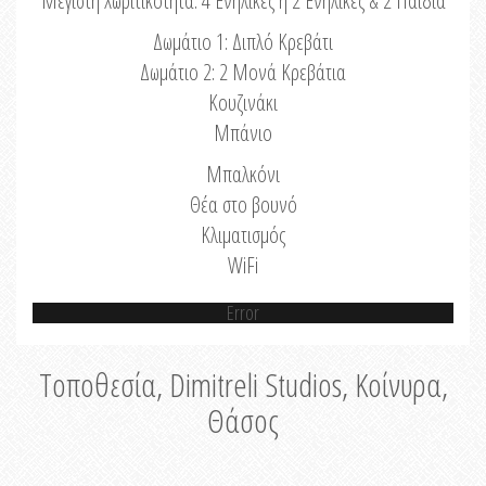
Μέγιστη Χωριτικότητα: 4 Ενήλικες ή 2 Ενήλικες & 2 Παιδιά
Δωμάτιο 1: Διπλό Κρεβάτι
Δωμάτιο 2: 2 Μονά Κρεβάτια
Κουζινάκι
Μπάνιο
Μπαλκόνι
Θέα στο βουνό
Κλιματισμός
WiFi
Error
Τοποθεσία, Dimitreli Studios, Κοίνυρα,
Θάσος