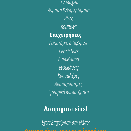
Ξενοδοχεία
Δωμάτια & Διαμερίσματα
Βίλες
Κάμπινγκ
Επιχειρήσεις
Εστιατόρια & Ταβέρνες
Beach Bars
Διασκέδαση
Ενοικιάσεις
Κρουαζιέρες
Δραστηριότητες
Εμπορικά Καταστήματα
Διαφημιστείτε!
Έχετε Επιχείρηση στη Θάσο;
Καταχωρήστε την επιχείρησή σας