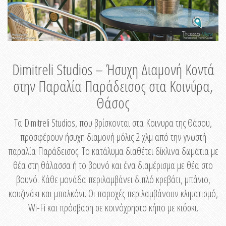
Dimitreli Studios – Ήσυχη Διαμονή Κοντά
στην Παραλία Παράδεισος στα Κοινύρα,
Θάσος
Τα Dimitreli Studios, που βρίσκονται στα Κοινυρα της Θάσου,
προσφέρουν ήσυχη διαμονή μόλις 2 χλμ από την γνωστή
παραλία Παράδεισος. Το κατάλυμα διαθέτει δίκλινα δωμάτια με
θέα στη θάλασσα ή το βουνό και ένα διαμέρισμα με θέα στο
βουνό. Κάθε μονάδα περιλαμβάνει διπλό κρεβάτι, μπάνιο,
κουζινάκι και μπαλκόνι. Οι παροχές περιλαμβάνουν κλιματισμό,
Wi-Fi και πρόσβαση σε κοινόχρηστο κήπο με κιόσκι.