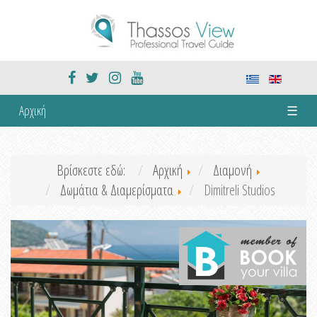
Αρχική
☰
Βρίσκεστε εδώ:
Αρχική
Διαμονή
Δωμάτια & Διαμερίσματα
Dimitreli Studios