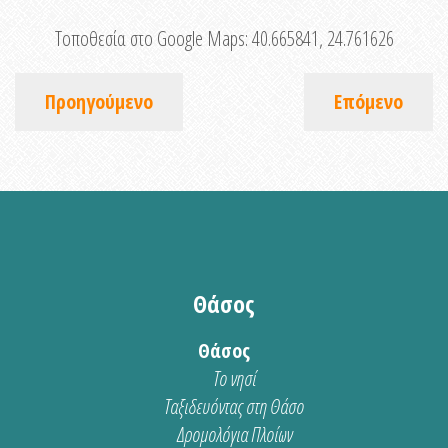
Τοποθεσία στο Google Maps:
40.665841, 24.761626
Προηγούμενο
Επόμενο
Θάσος
Θάσος
Το νησί
Ταξιδευόντας στη Θάσο
Δρομολόγια Πλοίων