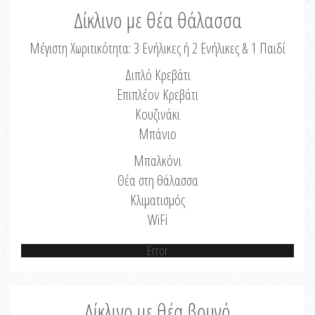
Δίκλινο με θέα θάλασσα
Μέγιστη Χωριτικότητα: 3 Ενήλικες ή 2 Ενήλικες & 1 Παιδί
Διπλό Κρεβάτι
Επιπλέον Κρεβάτι
Κουζινάκι
Μπάνιο
Μπαλκόνι
Θέα στη θάλασσα
Κλιματισμός
WiFi
Error
Δίκλινο με θέα βουνό