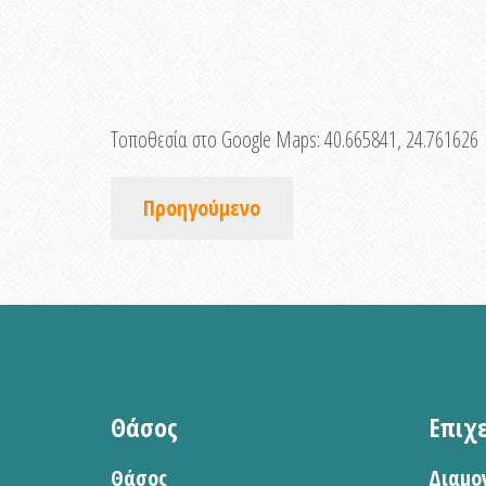
Τοποθεσία στο Google Maps:
40.665841, 24.761626
Προηγούμενο
Θάσος
Επιχ
Θάσος
Διαμο