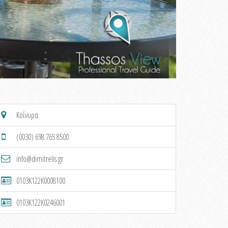
Κοίνυρα
(0030) 698 765 8500
info@dimitrelis.gr
0103K122K0008100
0103K122K0246001