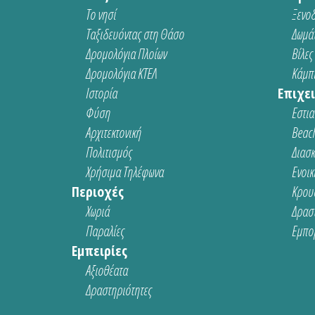
Το νησί
Ξενοδ
Ταξιδευόντας στη Θάσο
Δωμάτ
Δρομολόγια Πλοίων
Βίλες
Δρομολόγια ΚΤΕΛ
Κάμπι
Ιστορία
Επιχει
Φύση
Εστια
Αρχιτεκτονική
Beach
Πολιτισμός
Διασ
Χρήσιμα Τηλέφωνα
Ενοικ
Περιοχές
Κρου
Χωριά
Δρασ
Παραλίες
Εμπο
Εμπειρίες
Αξιοθέατα
Δραστηριότητες