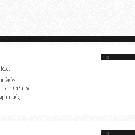
Error
Παιδί
παλκόνι
έα στη θάλασσα
λιματισμός
iFi
Error