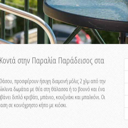
ή Κοντά στην Παραλία Παράδεισος στα
ης Θάσου, προσφέρουν ήσυχη διαμονή μόλις 2 χλμ από την
ίκλινα δωμάτια με θέα στη θάλασσα ή το βουνό και ένα
άνει διπλό κρεβάτι, μπάνιο, κουζινάκι και μπαλκόνι. Οι
αση σε κοινόχρηστο κήπο με κιόσκι.