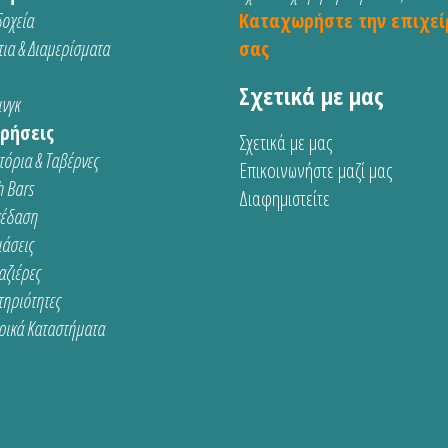
οχεία
Καταχωρήστε την επιχεί
ια & Διαμερίσματα
σας
Σχετικά με μας
νγκ
ρήσεις
Σχετικά με μας
τόρια & Ταβέρνες
Επικοινωνήστε μαζί μας
 Bars
Διαφημιστείτε
κέδαση
ιάσεις
αζιέρες
τηριότητες
ρικά Καταστήματα