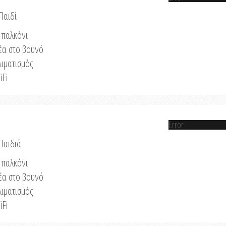
Παιδί
παλκόνι
έα στο βουνό
λιματισμός
iFi
Error
 Παιδιά
παλκόνι
έα στο βουνό
λιματισμός
iFi