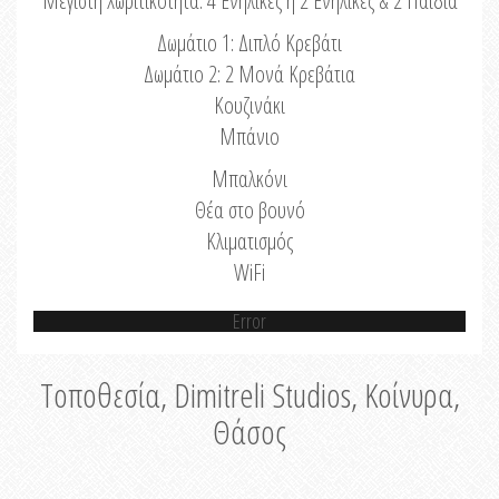
Μέγιστη Χωριτικότητα: 4 Ενήλικες ή 2 Ενήλικες & 2 Παιδιά
Δωμάτιο 1: Διπλό Κρεβάτι
Δωμάτιο 2: 2 Μονά Κρεβάτια
Κουζινάκι
Μπάνιο
Μπαλκόνι
Θέα στο βουνό
Κλιματισμός
WiFi
Error
Τοποθεσία, Dimitreli Studios, Κοίνυρα,
Θάσος