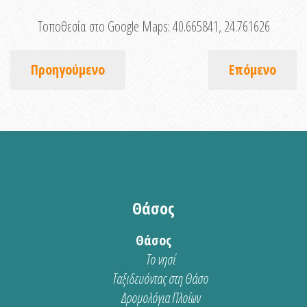
Τοποθεσία στο Google Maps:
40.665841, 24.761626
Προηγούμενο
Επόμενο
Θάσος
Θάσος
Το νησί
Ταξιδευόντας στη Θάσο
Δρομολόγια Πλοίων