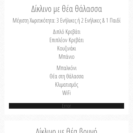
Δίκλινο με θέα θάλασσα
Μέγιστη Χωριτικότητα: 3 Ενήλικες ή 2 Ενήλικες & 1 Παιδί
Διπλό Κρεβάτι
Επιπλέον Κρεβάτι
Κουζινάκι
Μπάνιο
Μπαλκόνι
Θέα στη θάλασσα
Κλιματισμός
WiFi
Error
Δίκλινο με θέα βουνό