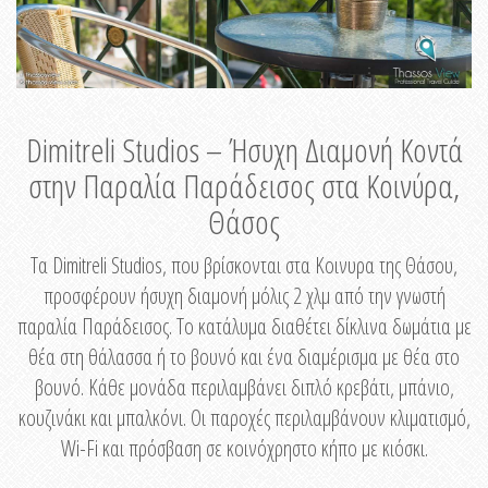
Dimitreli Studios – Ήσυχη Διαμονή Κοντά
στην Παραλία Παράδεισος στα Κοινύρα,
Θάσος
Τα Dimitreli Studios, που βρίσκονται στα Κοινυρα της Θάσου,
προσφέρουν ήσυχη διαμονή μόλις 2 χλμ από την γνωστή
παραλία Παράδεισος. Το κατάλυμα διαθέτει δίκλινα δωμάτια με
θέα στη θάλασσα ή το βουνό και ένα διαμέρισμα με θέα στο
βουνό. Κάθε μονάδα περιλαμβάνει διπλό κρεβάτι, μπάνιο,
κουζινάκι και μπαλκόνι. Οι παροχές περιλαμβάνουν κλιματισμό,
Wi-Fi και πρόσβαση σε κοινόχρηστο κήπο με κιόσκι.