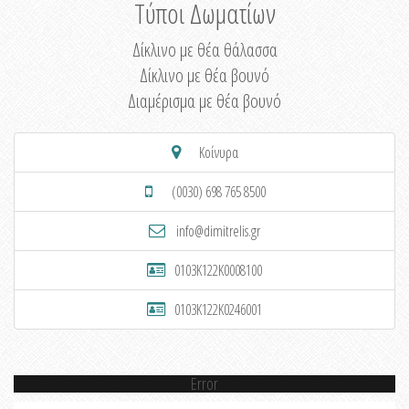
Τύποι Δωματίων
Δίκλινο με θέα θάλασσα
Δίκλινο με θέα βουνό
Διαμέρισμα με θέα βουνό
Κοίνυρα
(0030) 698 765 8500
info@dimitrelis.gr
0103K122K0008100
0103K122K0246001
Error