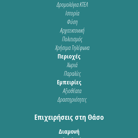
Δρομολόγια ΚΤΕΛ
Ιστορία
Φύση
Αρχιτεκτονική
Πολιτισμός
Χρήσιμα Τηλέφωνα
Περιοχές
Χωριά
Παραλίες
Εμπειρίες
Αξιοθέατα
Δραστηριότητες
Επιχειρήσεις στη Θάσο
Διαμονή