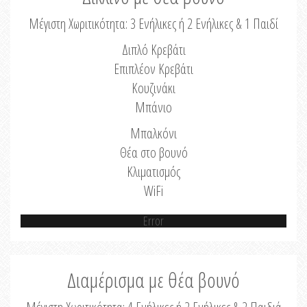
Μέγιστη Χωριτικότητα: 3 Ενήλικες ή 2 Ενήλικες & 1 Παιδί
Διπλό Κρεβάτι
Επιπλέον Κρεβάτι
Κουζινάκι
Μπάνιο
Μπαλκόνι
Θέα στο βουνό
Κλιματισμός
WiFi
Error
Διαμέρισμα με θέα βουνό