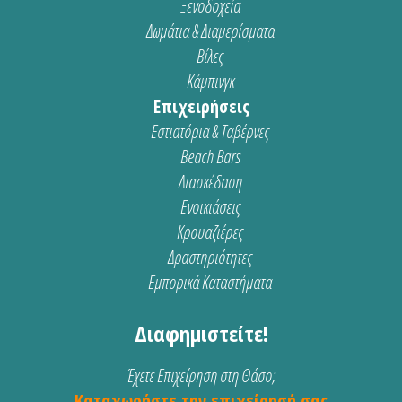
Ξενοδοχεία
Δωμάτια & Διαμερίσματα
Βίλες
Κάμπινγκ
Επιχειρήσεις
Εστιατόρια & Ταβέρνες
Beach Bars
Διασκέδαση
Ενοικιάσεις
Κρουαζιέρες
Δραστηριότητες
Εμπορικά Καταστήματα
Διαφημιστείτε!
Έχετε Επιχείρηση στη Θάσο;
Καταχωρήστε την επιχείρησή σας