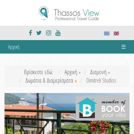
Αρχική
☰
Βρίσκεστε εδώ:
Αρχική
Διαμονή
Δωμάτια & Διαμερίσματα
Dimitreli Studios