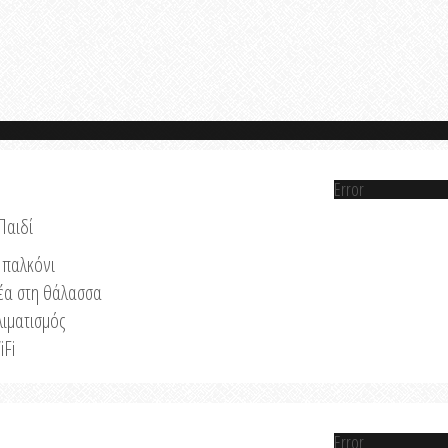
Error
Παιδί
παλκόνι
έα στη θάλασσα
λιματισμός
iFi
Error