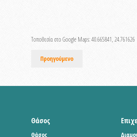
Τοποθεσία στο Google Maps:
40.665841, 24.761626
Προηγούμενο
Θάσος
Επιχ
Θάσος
Διαμο