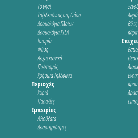
Το νησί
Ξενοδ
Ταξιδευόντας στη Θάσο
Δωμάτ
Δρομολόγια Πλοίων
Βίλες
Δρομολόγια ΚΤΕΛ
Κάμπι
Ιστορία
Επιχει
Φύση
Εστια
Αρχιτεκτονική
Beach
Πολιτισμός
Διασ
Χρήσιμα Τηλέφωνα
Ενοικ
Περιοχές
Κρου
Χωριά
Δρασ
Παραλίες
Εμπο
Εμπειρίες
Αξιοθέατα
Δραστηριότητες