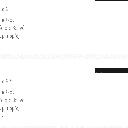
Παιδί
παλκόνι
έα στο βουνό
λιματισμός
iFi
Error
 Παιδιά
παλκόνι
έα στο βουνό
λιματισμός
iFi