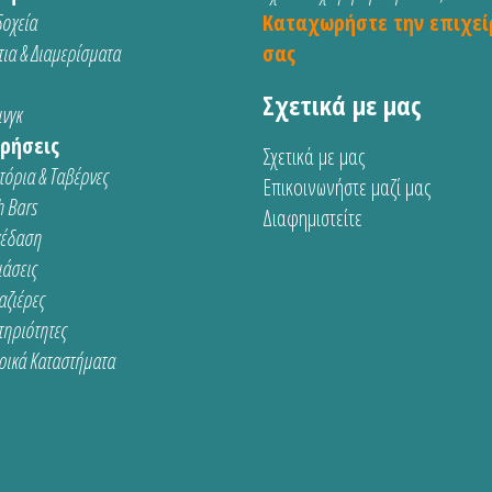
οχεία
Καταχωρήστε την επιχεί
ια & Διαμερίσματα
σας
Σχετικά με μας
νγκ
ρήσεις
Σχετικά με μας
τόρια & Ταβέρνες
Επικοινωνήστε μαζί μας
 Bars
Διαφημιστείτε
κέδαση
ιάσεις
αζιέρες
τηριότητες
ρικά Καταστήματα