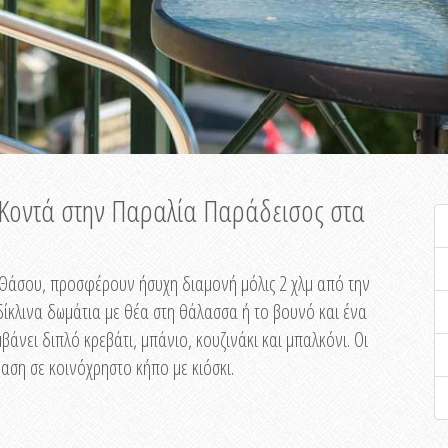
ή Κοντά στην Παραλία Παράδεισος στα
ης Θάσου, προσφέρουν ήσυχη διαμονή μόλις 2 χλμ από την
ίκλινα δωμάτια με θέα στη θάλασσα ή το βουνό και ένα
άνει διπλό κρεβάτι, μπάνιο, κουζινάκι και μπαλκόνι. Οι
αση σε κοινόχρηστο κήπο με κιόσκι.