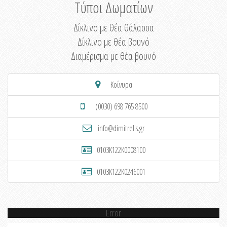
Τύποι Δωματίων
Δίκλινο με θέα θάλασσα
Δίκλινο με θέα βουνό
Διαμέρισμα με θέα βουνό
Κοίνυρα
(0030) 698 765 8500
info@dimitrelis.gr
0103K122K0008100
0103K122K0246001
Error