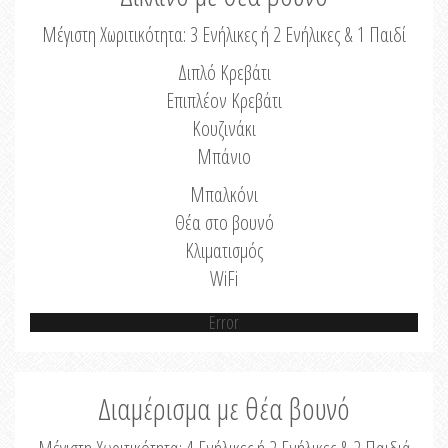
Μέγιστη Χωριτικότητα: 3 Ενήλικες ή 2 Ενήλικες & 1 Παιδί
Διπλό Κρεβάτι
Επιπλέον Κρεβάτι
Κουζινάκι
Μπάνιο
Μπαλκόνι
Θέα στο βουνό
Κλιματισμός
WiFi
Error
Διαμέρισμα με θέα βουνό