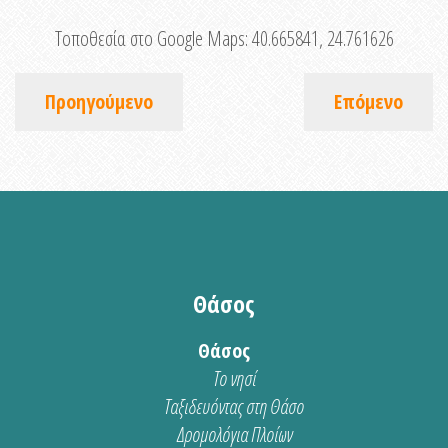
Τοποθεσία στο Google Maps:
40.665841, 24.761626
Προηγούμενο
Επόμενο
Θάσος
Θάσος
Το νησί
Ταξιδευόντας στη Θάσο
Δρομολόγια Πλοίων