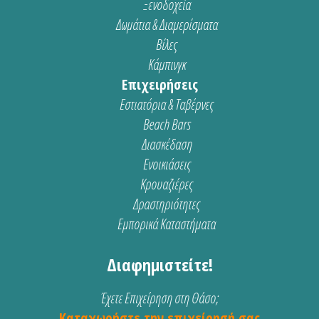
Ξενοδοχεία
Δωμάτια & Διαμερίσματα
Βίλες
Κάμπινγκ
Επιχειρήσεις
Εστιατόρια & Ταβέρνες
Beach Bars
Διασκέδαση
Ενοικιάσεις
Κρουαζιέρες
Δραστηριότητες
Εμπορικά Καταστήματα
Διαφημιστείτε!
Έχετε Επιχείρηση στη Θάσο;
Καταχωρήστε την επιχείρησή σας