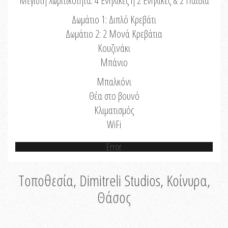
Μέγιστη Χωριτικότητα: 4 Ενήλικες ή 2 Ενήλικες & 2 Παιδιά
Δωμάτιο 1: Διπλό Κρεβάτι
Δωμάτιο 2: 2 Μονά Κρεβάτια
Κουζινάκι
Μπάνιο
Μπαλκόνι
Θέα στο βουνό
Κλιματισμός
WiFi
Error
Τοποθεσία, Dimitreli Studios, Κοίνυρα,
Θάσος