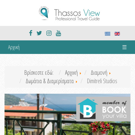
Αρχική
☰
Βρίσκεστε εδώ:
Αρχική
Διαμονή
Δωμάτια & Διαμερίσματα
Dimitreli Studios