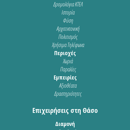
Δρομολόγια ΚΤΕΛ
Ιστορία
Φύση
Αρχιτεκτονική
Πολιτισμός
Χρήσιμα Τηλέφωνα
Περιοχές
Χωριά
Παραλίες
Εμπειρίες
Αξιοθέατα
Δραστηριότητες
Επιχειρήσεις στη Θάσο
Διαμονή