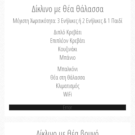
Δίκλινο με θέα θάλασσα
Μέγιστη Χωριτικότητα: 3 Ενήλικες ή 2 Ενήλικες & 1 Παιδί
Διπλό Κρεβάτι
Επιπλέον Κρεβάτι
Κουζινάκι
Μπάνιο
Μπαλκόνι
Θέα στη θάλασσα
Κλιματισμός
WiFi
Error
Δίκλινο με θέα βουνό