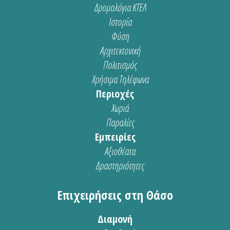
Δρομολόγια ΚΤΕΛ
Ιστορία
Φύση
Αρχιτεκτονική
Πολιτισμός
Χρήσιμα Τηλέφωνα
Περιοχές
Χωριά
Παραλίες
Εμπειρίες
Αξιοθέατα
Δραστηριότητες
Επιχειρήσεις στη Θάσο
Διαμονή