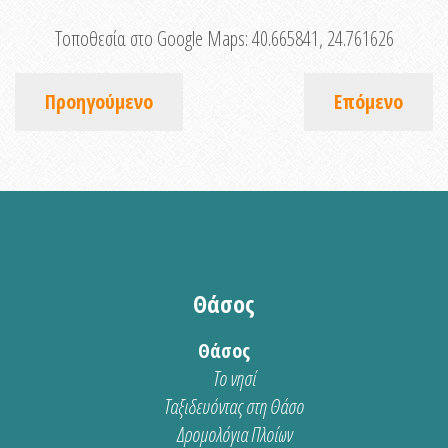
Τοποθεσία στο Google Maps:
40.665841, 24.761626
Προηγούμενο
Επόμενο
Θάσος
Θάσος
Το νησί
Ταξιδευόντας στη Θάσο
Δρομολόγια Πλοίων