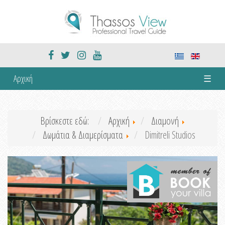
Αρχική
☰
Βρίσκεστε εδώ:
Αρχική
Διαμονή
Δωμάτια & Διαμερίσματα
Dimitreli Studios