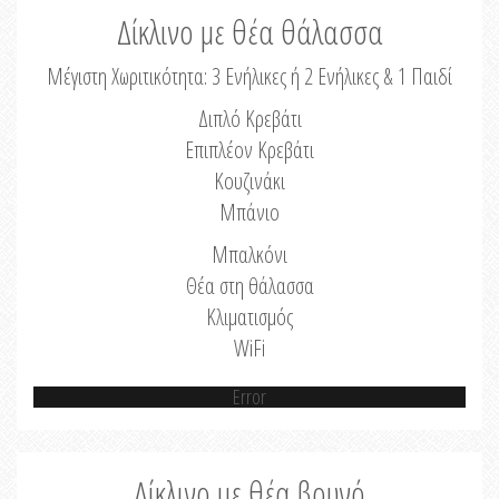
Δίκλινο με θέα θάλασσα
Μέγιστη Χωριτικότητα: 3 Ενήλικες ή 2 Ενήλικες & 1 Παιδί
Διπλό Κρεβάτι
Επιπλέον Κρεβάτι
Κουζινάκι
Μπάνιο
Μπαλκόνι
Θέα στη θάλασσα
Κλιματισμός
WiFi
Error
Δίκλινο με θέα βουνό