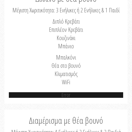
Μέγιστη Χωριτικότητα: 3 Ενήλικες ή 2 Ενήλικες & 1 Παιδί
Διπλό Κρεβάτι
Επιπλέον Κρεβάτι
Κουζινάκι
Μπάνιο
Μπαλκόνι
Θέα στο βουνό
Κλιματισμός
WiFi
Error
Διαμέρισμα με θέα βουνό