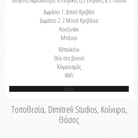
Μέγιστη Χωριτικότητα: 4 Ενήλικες ή 2 Ενήλικες & 2 Παιδιά
Δωμάτιο 1: Διπλό Κρεβάτι
Δωμάτιο 2: 2 Μονά Κρεβάτια
Κουζινάκι
Μπάνιο
Μπαλκόνι
Θέα στο βουνό
Κλιματισμός
WiFi
Error
Τοποθεσία, Dimitreli Studios, Κοίνυρα,
Θάσος