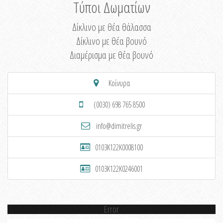
Τύποι Δωματίων
Δίκλινο με θέα θάλασσα
Δίκλινο με θέα βουνό
Διαμέρισμα με θέα βουνό
Κοίνυρα
(0030) 698 765 8500
info@dimitrelis.gr
0103K122K0008100
0103K122K0246001
Error