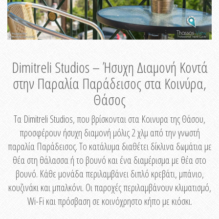
Dimitreli Studios – Ήσυχη Διαμονή Κοντά
στην Παραλία Παράδεισος στα Κοινύρα,
Θάσος
Τα Dimitreli Studios, που βρίσκονται στα Κοινυρα της Θάσου,
προσφέρουν ήσυχη διαμονή μόλις 2 χλμ από την γνωστή
παραλία Παράδεισος. Το κατάλυμα διαθέτει δίκλινα δωμάτια με
θέα στη θάλασσα ή το βουνό και ένα διαμέρισμα με θέα στο
βουνό. Κάθε μονάδα περιλαμβάνει διπλό κρεβάτι, μπάνιο,
κουζινάκι και μπαλκόνι. Οι παροχές περιλαμβάνουν κλιματισμό,
Wi-Fi και πρόσβαση σε κοινόχρηστο κήπο με κιόσκι.