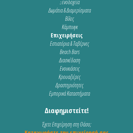
Ξενοδοχεία
Δωμάτια & Διαμερίσματα
Βίλες
Κάμπινγκ
Επιχειρήσεις
Εστιατόρια & Ταβέρνες
Beach Bars
Διασκέδαση
Ενοικιάσεις
Κρουαζιέρες
Δραστηριότητες
Εμπορικά Καταστήματα
Διαφημιστείτε!
Έχετε Επιχείρηση στη Θάσο;
Καταχωρήστε την επιχείρησή σας