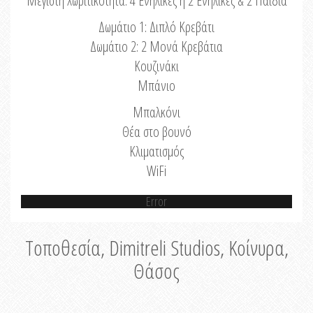
Μέγιστη Χωριτικότητα: 4 Ενήλικες ή 2 Ενήλικες & 2 Παιδιά
Δωμάτιο 1: Διπλό Κρεβάτι
Δωμάτιο 2: 2 Μονά Κρεβάτια
Κουζινάκι
Μπάνιο
Μπαλκόνι
Θέα στο βουνό
Κλιματισμός
WiFi
Error
Τοποθεσία, Dimitreli Studios, Κοίνυρα,
Θάσος