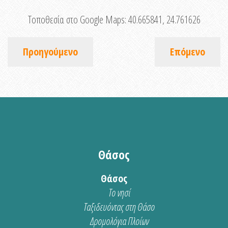
Τοποθεσία στο Google Maps:
40.665841, 24.761626
Προηγούμενο
Επόμενο
Θάσος
Θάσος
Το νησί
Ταξιδευόντας στη Θάσο
Δρομολόγια Πλοίων