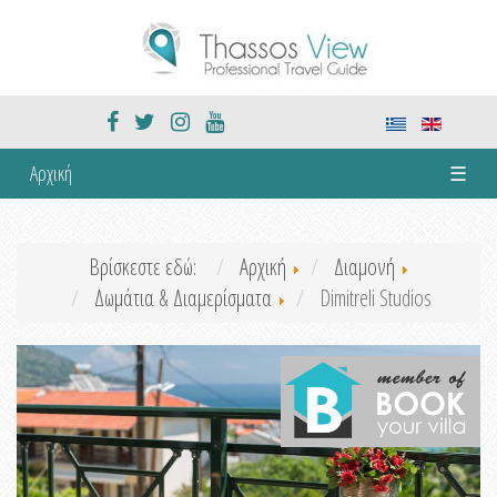
Αρχική
☰
Βρίσκεστε εδώ:
Αρχική
Διαμονή
Δωμάτια & Διαμερίσματα
Dimitreli Studios