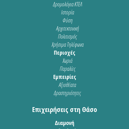
Δρομολόγια ΚΤΕΛ
Ιστορία
Φύση
Αρχιτεκτονική
Πολιτισμός
Χρήσιμα Τηλέφωνα
Περιοχές
Χωριά
Παραλίες
Εμπειρίες
Αξιοθέατα
Δραστηριότητες
Επιχειρήσεις στη Θάσο
Διαμονή