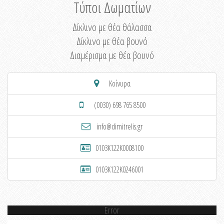
Τύποι Δωματίων
Δίκλινο με θέα θάλασσα
Δίκλινο με θέα βουνό
Διαμέρισμα με θέα βουνό
Κοίνυρα
(0030) 698 765 8500
info@dimitrelis.gr
0103K122K0008100
0103K122K0246001
Error