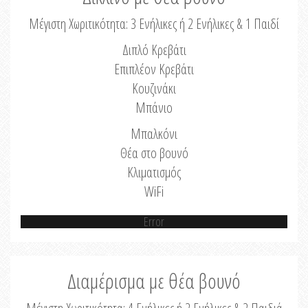
Μέγιστη Χωριτικότητα: 3 Ενήλικες ή 2 Ενήλικες & 1 Παιδί
Διπλό Κρεβάτι
Επιπλέον Κρεβάτι
Κουζινάκι
Μπάνιο
Μπαλκόνι
Θέα στο βουνό
Κλιματισμός
WiFi
Error
Διαμέρισμα με θέα βουνό