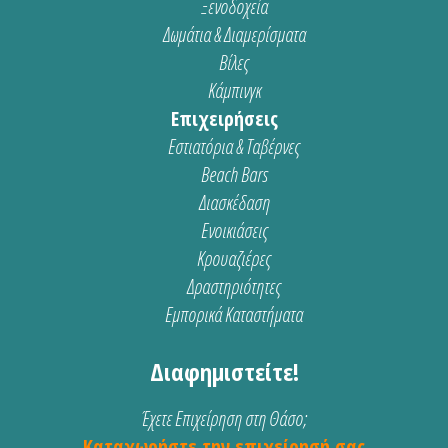
Ξενοδοχεία
Δωμάτια & Διαμερίσματα
Βίλες
Κάμπινγκ
Επιχειρήσεις
Εστιατόρια & Ταβέρνες
Beach Bars
Διασκέδαση
Ενοικιάσεις
Κρουαζιέρες
Δραστηριότητες
Εμπορικά Καταστήματα
Διαφημιστείτε!
Έχετε Επιχείρηση στη Θάσο;
Καταχωρήστε την επιχείρησή σας