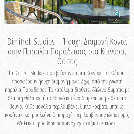
Dimitreli Studios – Ήσυχη Διαμονή Κοντά
στην Παραλία Παράδεισος στα Κοινύρα,
Θάσος
Τα Dimitreli Studios, που βρίσκονται στα Κοινυρα της Θάσου,
προσφέρουν ήσυχη διαμονή μόλις 2 χλμ από την γνωστή
παραλία Παράδεισος. Το κατάλυμα διαθέτει δίκλινα δωμάτια με
θέα στη θάλασσα ή το βουνό και ένα διαμέρισμα με θέα στο
βουνό. Κάθε μονάδα περιλαμβάνει διπλό κρεβάτι, μπάνιο,
κουζινάκι και μπαλκόνι. Οι παροχές περιλαμβάνουν κλιματισμό,
Wi-Fi και πρόσβαση σε κοινόχρηστο κήπο με κιόσκι.