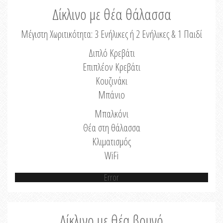
Δίκλινο με θέα θάλασσα
Μέγιστη Χωριτικότητα: 3 Ενήλικες ή 2 Ενήλικες & 1 Παιδί
Διπλό Κρεβάτι
Επιπλέον Κρεβάτι
Κουζινάκι
Μπάνιο
Μπαλκόνι
Θέα στη θάλασσα
Κλιματισμός
WiFi
Error
Δίκλινο με θέα βουνό