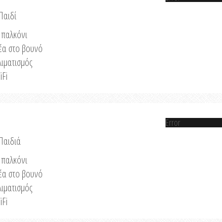
Παιδί
παλκόνι
έα στο βουνό
λιματισμός
iFi
Error
 Παιδιά
παλκόνι
έα στο βουνό
λιματισμός
iFi