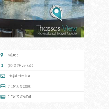
Κοίνυρα
(0030) 698 765 8500
info@dimitrelis.gr
0103K122K0008100
0103K122K0246001