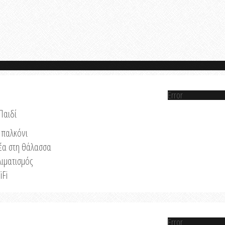
Error
Παιδί
παλκόνι
έα στη θάλασσα
λιματισμός
iFi
Error