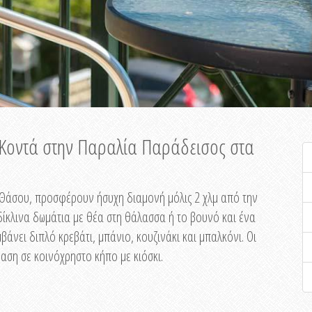
ή Κοντά στην Παραλία Παράδεισος στα
ης Θάσου, προσφέρουν ήσυχη διαμονή μόλις 2 χλμ από την
ίκλινα δωμάτια με θέα στη θάλασσα ή το βουνό και ένα
άνει διπλό κρεβάτι, μπάνιο, κουζινάκι και μπαλκόνι. Οι
αση σε κοινόχρηστο κήπο με κιόσκι.