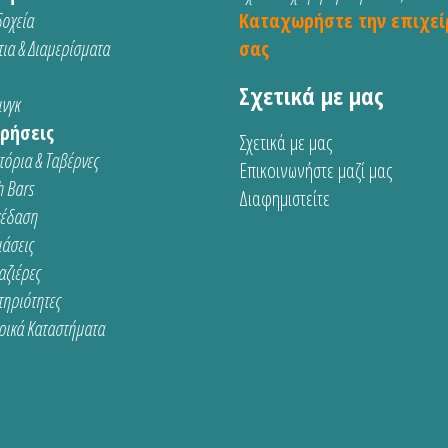
οχεία
Καταχωρήστε την επιχεί
ια & Διαμερίσματα
σας
Σχετικά με μας
νγκ
ρήσεις
Σχετικά με μας
τόρια & Ταβέρνες
Επικοινωνήστε μαζί μας
 Bars
Διαφημιστείτε
κέδαση
ιάσεις
αζιέρες
τηριότητες
ρικά Καταστήματα