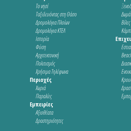
Το νησί
Ξενοδ
Ταξιδευόντας στη Θάσο
Δωμάτ
Δρομολόγια Πλοίων
Βίλες
Δρομολόγια ΚΤΕΛ
Κάμπι
Ιστορία
Επιχει
Φύση
Εστια
Αρχιτεκτονική
Beach
Πολιτισμός
Διασ
Χρήσιμα Τηλέφωνα
Ενοικ
Περιοχές
Κρου
Χωριά
Δρασ
Παραλίες
Εμπο
Εμπειρίες
Αξιοθέατα
Δραστηριότητες