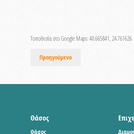
Τοποθεσία στο Google Maps:
40.665841, 24.761626
Προηγούμενο
Θάσος
Επιχ
Θάσος
Διαμο