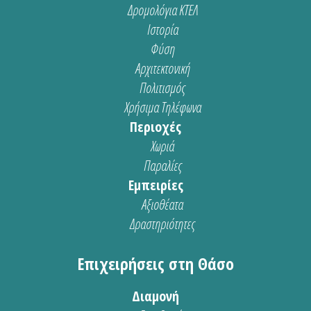
Δρομολόγια ΚΤΕΛ
Ιστορία
Φύση
Αρχιτεκτονική
Πολιτισμός
Χρήσιμα Τηλέφωνα
Περιοχές
Χωριά
Παραλίες
Εμπειρίες
Αξιοθέατα
Δραστηριότητες
Επιχειρήσεις στη Θάσο
Διαμονή