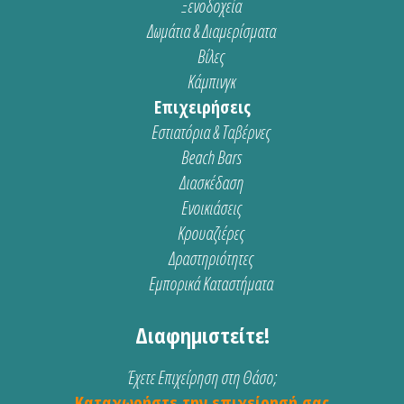
Ξενοδοχεία
Δωμάτια & Διαμερίσματα
Βίλες
Κάμπινγκ
Επιχειρήσεις
Εστιατόρια & Ταβέρνες
Beach Bars
Διασκέδαση
Ενοικιάσεις
Κρουαζιέρες
Δραστηριότητες
Εμπορικά Καταστήματα
Διαφημιστείτε!
Έχετε Επιχείρηση στη Θάσο;
Καταχωρήστε την επιχείρησή σας