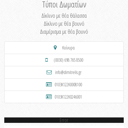
Τύποι Δωματίων
Δίκλινο με θέα θάλασσα
Δίκλινο με θέα βουνό
Διαμέρισμα με θέα βουνό
Κοίνυρα
(0030) 698 765 8500
info@dimitrelis.gr
0103K122K0008100
0103K122K0246001
Error