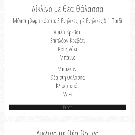
Δίκλινο με θέα θάλασσα
Μέγιστη Χωριτικότητα: 3 Ενήλικες ή 2 Ενήλικες & 1 Παιδί
Διπλό Κρεβάτι
Επιπλέον Κρεβάτι
Κουζινάκι
Μπάνιο
Μπαλκόνι
Θέα στη θάλασσα
Κλιματισμός
WiFi
Error
Δίκλινο με θέα βουνό