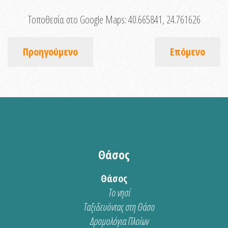
Τοποθεσία στο Google Maps:
40.665841, 24.761626
Προηγούμενο
Επόμενο
Θάσος
Θάσος
Το νησί
Ταξιδευόντας στη Θάσο
Δρομολόγια Πλοίων