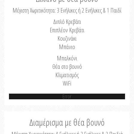
Μέγιστη Χωριτικότητα: 3 Ενήλικες ή 2 Ενήλικες & 1 Παιδί
Διπλό Κρεβάτι
Επιπλέον Κρεβάτι
Κουζινάκι
Μπάνιο
Μπαλκόνι
Θέα στο βουνό
Κλιματισμός
WiFi
Error
Διαμέρισμα με θέα βουνό