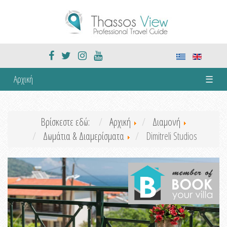
Αρχική
☰
Βρίσκεστε εδώ:
Αρχική
Διαμονή
Δωμάτια & Διαμερίσματα
Dimitreli Studios