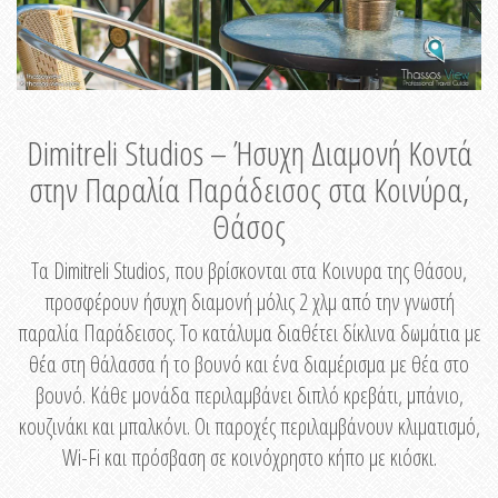
Dimitreli Studios – Ήσυχη Διαμονή Κοντά
στην Παραλία Παράδεισος στα Κοινύρα,
Θάσος
Τα Dimitreli Studios, που βρίσκονται στα Κοινυρα της Θάσου,
προσφέρουν ήσυχη διαμονή μόλις 2 χλμ από την γνωστή
παραλία Παράδεισος. Το κατάλυμα διαθέτει δίκλινα δωμάτια με
θέα στη θάλασσα ή το βουνό και ένα διαμέρισμα με θέα στο
βουνό. Κάθε μονάδα περιλαμβάνει διπλό κρεβάτι, μπάνιο,
κουζινάκι και μπαλκόνι. Οι παροχές περιλαμβάνουν κλιματισμό,
Wi-Fi και πρόσβαση σε κοινόχρηστο κήπο με κιόσκι.