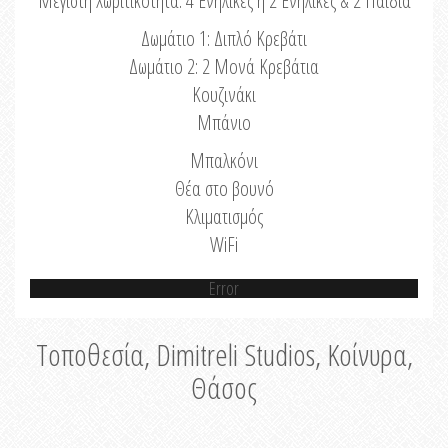
Μέγιστη Χωριτικότητα: 4 Ενήλικες ή 2 Ενήλικες & 2 Παιδιά
Δωμάτιο 1: Διπλό Κρεβάτι
Δωμάτιο 2: 2 Μονά Κρεβάτια
Κουζινάκι
Μπάνιο
Μπαλκόνι
Θέα στο βουνό
Κλιματισμός
WiFi
Error
Τοποθεσία, Dimitreli Studios, Κοίνυρα,
Θάσος