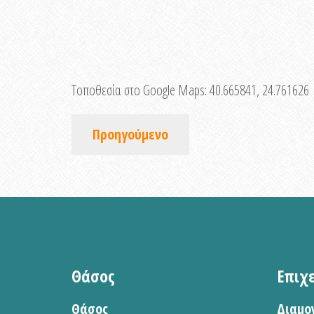
Τοποθεσία στο Google Maps:
40.665841, 24.761626
Προηγούμενο
Θάσος
Επιχ
Θάσος
Διαμο