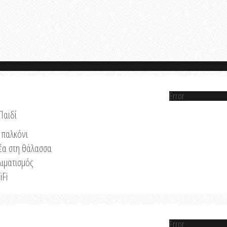
Error
Παιδί
παλκόνι
έα στη θάλασσα
λιματισμός
iFi
Error