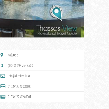
Κοίνυρα
(0030) 698 765 8500
info@dimitrelis.gr
0103K122K0008100
0103K122K0246001