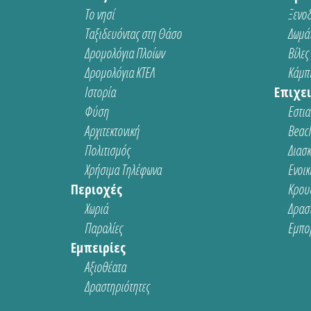
Το νησί
Ξενοδ
Ταξιδευόντας στη Θάσο
Δωμάτ
Δρομολόγια Πλοίων
Βίλες
Δρομολόγια ΚΤΕΛ
Κάμπι
Ιστορία
Επιχει
Φύση
Εστια
Αρχιτεκτονική
Beach
Πολιτισμός
Διασ
Χρήσιμα Τηλέφωνα
Ενοικ
Περιοχές
Κρου
Χωριά
Δρασ
Παραλίες
Εμπο
Εμπειρίες
Αξιοθέατα
Δραστηριότητες