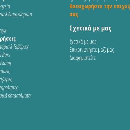
οχεία
Καταχωρήστε την επιχεί
ια & Διαμερίσματα
σας
Σχετικά με μας
νγκ
ρήσεις
Σχετικά με μας
τόρια & Ταβέρνες
Επικοινωνήστε μαζί μας
 Bars
Διαφημιστείτε
κέδαση
ιάσεις
αζιέρες
τηριότητες
ρικά Καταστήματα