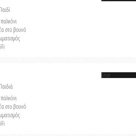
Παιδί
παλκόνι
έα στο βουνό
λιματισμός
iFi
Error
 Παιδιά
παλκόνι
έα στο βουνό
λιματισμός
iFi