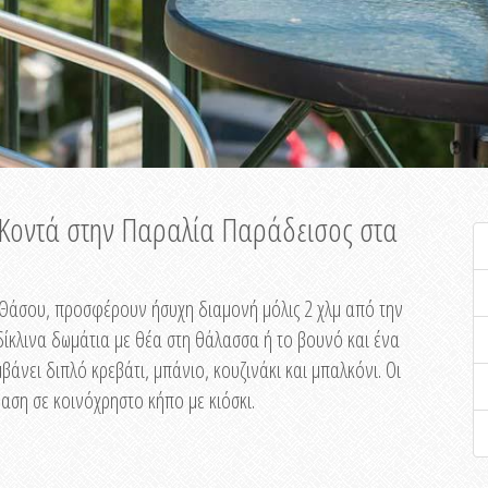
ή Κοντά στην Παραλία Παράδεισος στα
ης Θάσου, προσφέρουν ήσυχη διαμονή μόλις 2 χλμ από την
ίκλινα δωμάτια με θέα στη θάλασσα ή το βουνό και ένα
άνει διπλό κρεβάτι, μπάνιο, κουζινάκι και μπαλκόνι. Οι
αση σε κοινόχρηστο κήπο με κιόσκι.