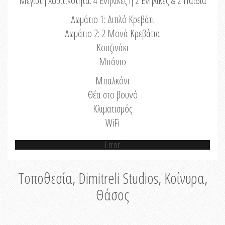
Μέγιστη Χωριτικότητα: 4 Ενήλικες ή 2 Ενήλικες & 2 Παιδιά
Δωμάτιο 1: Διπλό Κρεβάτι
Δωμάτιο 2: 2 Μονά Κρεβάτια
Κουζινάκι
Μπάνιο
Μπαλκόνι
Θέα στο βουνό
Κλιματισμός
WiFi
Error
Τοποθεσία, Dimitreli Studios, Κοίνυρα,
Θάσος