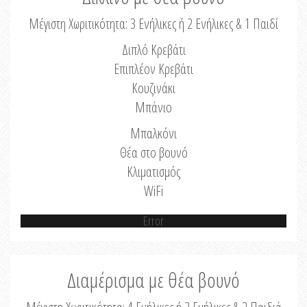
Μέγιστη Χωριτικότητα: 3 Ενήλικες ή 2 Ενήλικες & 1 Παιδί
Διπλό Κρεβάτι
Επιπλέον Κρεβάτι
Κουζινάκι
Μπάνιο
Μπαλκόνι
Θέα στο βουνό
Κλιματισμός
WiFi
Error
Διαμέρισμα με θέα βουνό