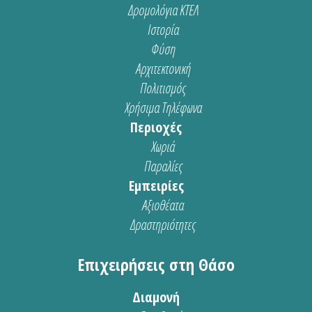
Δρομολόγια ΚΤΕΛ
Ιστορία
Φύση
Αρχιτεκτονική
Πολιτισμός
Χρήσιμα Τηλέφωνα
Περιοχές
Χωριά
Παραλίες
Εμπειρίες
Αξιοθέατα
Δραστηριότητες
Επιχειρήσεις στη Θάσο
Διαμονή