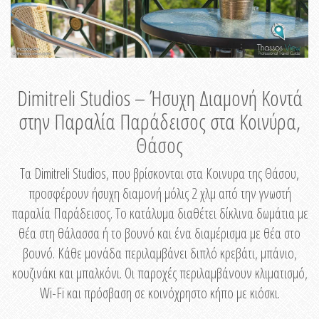
Dimitreli Studios – Ήσυχη Διαμονή Κοντά
στην Παραλία Παράδεισος στα Κοινύρα,
Θάσος
Τα Dimitreli Studios, που βρίσκονται στα Κοινυρα της Θάσου,
προσφέρουν ήσυχη διαμονή μόλις 2 χλμ από την γνωστή
παραλία Παράδεισος. Το κατάλυμα διαθέτει δίκλινα δωμάτια με
θέα στη θάλασσα ή το βουνό και ένα διαμέρισμα με θέα στο
βουνό. Κάθε μονάδα περιλαμβάνει διπλό κρεβάτι, μπάνιο,
κουζινάκι και μπαλκόνι. Οι παροχές περιλαμβάνουν κλιματισμό,
Wi-Fi και πρόσβαση σε κοινόχρηστο κήπο με κιόσκι.