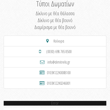
Τύποι Δωματίων
Δίκλινο με θέα θάλασσα
Δίκλινο με θέα βουνό
Διαμέρισμα με θέα βουνό
Κοίνυρα
(0030) 698 765 8500
info@dimitrelis.gr
0103K122K0008100
0103K122K0246001
Error