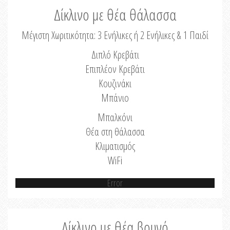
Δίκλινο με θέα θάλασσα
Μέγιστη Χωριτικότητα: 3 Ενήλικες ή 2 Ενήλικες & 1 Παιδί
Διπλό Κρεβάτι
Επιπλέον Κρεβάτι
Κουζινάκι
Μπάνιο
Μπαλκόνι
Θέα στη θάλασσα
Κλιματισμός
WiFi
Error
Δίκλινο με θέα βουνό