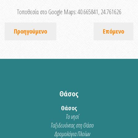
Τοποθεσία στο Google Maps:
40.665841, 24.761626
Προηγούμενο
Επόμενο
Θάσος
Θάσος
Το νησί
Ταξιδευόντας στη Θάσο
Δρομολόγια Πλοίων