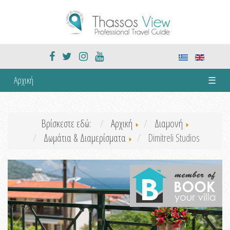
Αρχική
☰
Βρίσκεστε εδώ:
Αρχική
Διαμονή
Δωμάτια & Διαμερίσματα
Dimitreli Studios