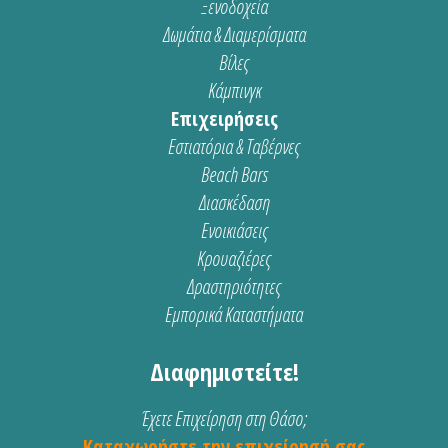
Ξενοδοχεία
Δωμάτια & Διαμερίσματα
Βίλες
Κάμπινγκ
Επιχειρήσεις
Εστιατόρια & Ταβέρνες
Beach Bars
Διασκέδαση
Ενοικιάσεις
Κρουαζιέρες
Δραστηριότητες
Εμπορικά Καταστήματα
Διαφημιστείτε!
Έχετε Επιχείρηση στη Θάσο;
Καταχωρήστε την επιχείρησή σας