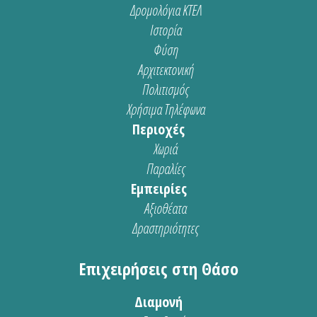
Δρομολόγια ΚΤΕΛ
Ιστορία
Φύση
Αρχιτεκτονική
Πολιτισμός
Χρήσιμα Τηλέφωνα
Περιοχές
Χωριά
Παραλίες
Εμπειρίες
Αξιοθέατα
Δραστηριότητες
Επιχειρήσεις στη Θάσο
Διαμονή