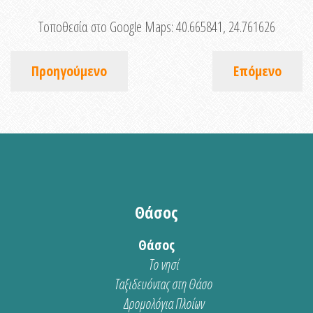
Τοποθεσία στο Google Maps:
40.665841, 24.761626
Προηγούμενο
Επόμενο
Θάσος
Θάσος
Το νησί
Ταξιδευόντας στη Θάσο
Δρομολόγια Πλοίων