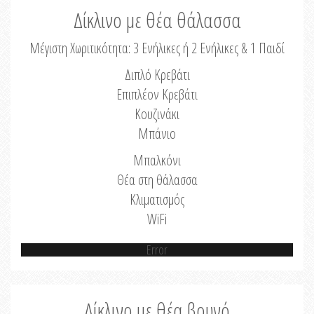
Δίκλινο με θέα θάλασσα
Μέγιστη Χωριτικότητα: 3 Ενήλικες ή 2 Ενήλικες & 1 Παιδί
Διπλό Κρεβάτι
Επιπλέον Κρεβάτι
Κουζινάκι
Μπάνιο
Μπαλκόνι
Θέα στη θάλασσα
Κλιματισμός
WiFi
Error
Δίκλινο με θέα βουνό