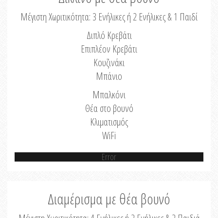
Μέγιστη Χωριτικότητα: 3 Ενήλικες ή 2 Ενήλικες & 1 Παιδί
Διπλό Κρεβάτι
Επιπλέον Κρεβάτι
Κουζινάκι
Μπάνιο
Μπαλκόνι
Θέα στο βουνό
Κλιματισμός
WiFi
Error
Διαμέρισμα με θέα βουνό