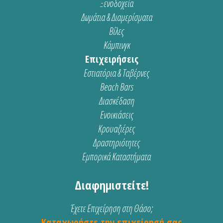
Ξενοδοχεία
Δωμάτια & Διαμερίσματα
Βίλες
Κάμπινγκ
Επιχειρήσεις
Εστιατόρια & Ταβέρνες
Beach Bars
Διασκέδαση
Ενοικιάσεις
Κρουαζιέρες
Δραστηριότητες
Εμπορικά Καταστήματα
Διαφημιστείτε!
Έχετε Επιχείρηση στη Θάσο;
Καταχωρήστε την επιχείρησή σας