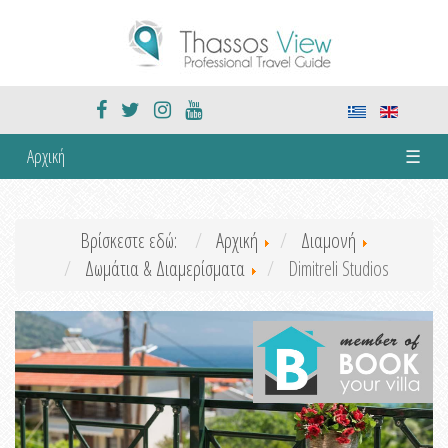
Αρχική
☰
Βρίσκεστε εδώ:
Αρχική
Διαμονή
Δωμάτια & Διαμερίσματα
Dimitreli Studios