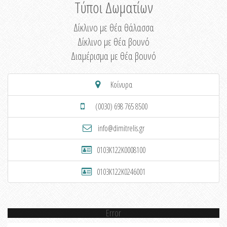
Τύποι Δωματίων
Δίκλινο με θέα θάλασσα
Δίκλινο με θέα βουνό
Διαμέρισμα με θέα βουνό
Κοίνυρα
(0030) 698 765 8500
info@dimitrelis.gr
0103K122K0008100
0103K122K0246001
Error