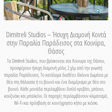
Dimitreli Studios – Ήσυχη Διαμονή Κοντά
στην Παραλία Παράδεισος στα Κοινύρα,
Θάσος
Τα Dimitreli Studios, που βρίσκονται στα Κοινυρα της Θάσου,
προσφέρουν ήσυχη διαμονή μόλις 2 χλμ από την γνωστή
παραλία Παράδεισος. Το κατάλυμα διαθέτει δίκλινα δωμάτια με
θέα στη θάλασσα ή το βουνό και ένα διαμέρισμα με θέα στο
βουνό. Κάθε μονάδα περιλαμβάνει διπλό κρεβάτι, μπάνιο,
κουζινάκι και μπαλκόνι. Οι παροχές περιλαμβάνουν κλιματισμό,
Wi-Fi και πρόσβαση σε κοινόχρηστο κήπο με κιόσκι.