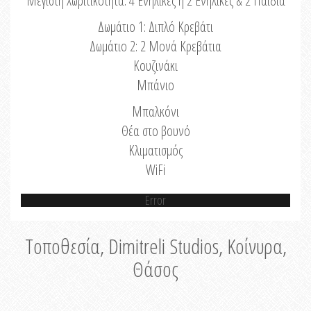
Μέγιστη Χωριτικότητα: 4 Ενήλικες ή 2 Ενήλικες & 2 Παιδιά
Δωμάτιο 1: Διπλό Κρεβάτι
Δωμάτιο 2: 2 Μονά Κρεβάτια
Κουζινάκι
Μπάνιο
Μπαλκόνι
Θέα στο βουνό
Κλιματισμός
WiFi
Error
Τοποθεσία, Dimitreli Studios, Κοίνυρα,
Θάσος