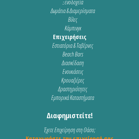
Ξενοδοχεία
Δωμάτια & Διαμερίσματα
Βίλες
Κάμπινγκ
Επιχειρήσεις
Εστιατόρια & Ταβέρνες
Beach Bars
Διασκέδαση
Ενοικιάσεις
Κρουαζιέρες
Δραστηριότητες
Εμπορικά Καταστήματα
Διαφημιστείτε!
Έχετε Επιχείρηση στη Θάσο;
Καταχωρήστε την επιχείρησή σας