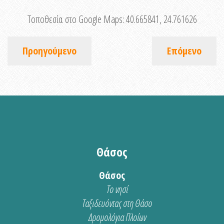
Τοποθεσία στο Google Maps:
40.665841, 24.761626
Προηγούμενο
Επόμενο
Θάσος
Θάσος
Το νησί
Ταξιδευόντας στη Θάσο
Δρομολόγια Πλοίων