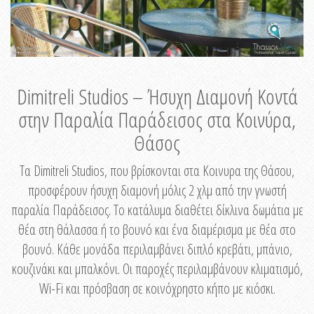
Dimitreli Studios – Ήσυχη Διαμονή Κοντά
στην Παραλία Παράδεισος στα Κοινύρα,
Θάσος
Τα Dimitreli Studios, που βρίσκονται στα Κοινυρα της Θάσου,
προσφέρουν ήσυχη διαμονή μόλις 2 χλμ από την γνωστή
παραλία Παράδεισος. Το κατάλυμα διαθέτει δίκλινα δωμάτια με
θέα στη θάλασσα ή το βουνό και ένα διαμέρισμα με θέα στο
βουνό. Κάθε μονάδα περιλαμβάνει διπλό κρεβάτι, μπάνιο,
κουζινάκι και μπαλκόνι. Οι παροχές περιλαμβάνουν κλιματισμό,
Wi-Fi και πρόσβαση σε κοινόχρηστο κήπο με κιόσκι.