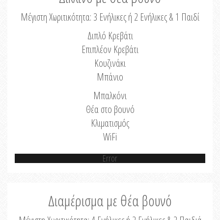
Μέγιστη Χωριτικότητα: 3 Ενήλικες ή 2 Ενήλικες & 1 Παιδί
Διπλό Κρεβάτι
Επιπλέον Κρεβάτι
Κουζινάκι
Μπάνιο
Μπαλκόνι
Θέα στο βουνό
Κλιματισμός
WiFi
Error
Διαμέρισμα με θέα βουνό