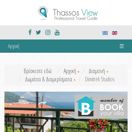
Αρχική
☰
Βρίσκεστε εδώ:
Αρχική
Διαμονή
Δωμάτια & Διαμερίσματα
Dimitreli Studios