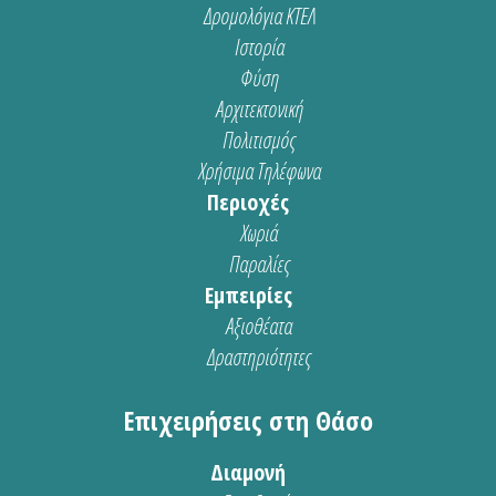
Δρομολόγια ΚΤΕΛ
Ιστορία
Φύση
Αρχιτεκτονική
Πολιτισμός
Χρήσιμα Τηλέφωνα
Περιοχές
Χωριά
Παραλίες
Εμπειρίες
Αξιοθέατα
Δραστηριότητες
Επιχειρήσεις στη Θάσο
Διαμονή