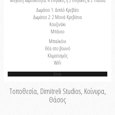
Μέγιστη Χωριτικότητα: 4 Ενήλικες ή 2 Ενήλικες & 2 Παιδιά
Δωμάτιο 1: Διπλό Κρεβάτι
Δωμάτιο 2: 2 Μονά Κρεβάτια
Κουζινάκι
Μπάνιο
Μπαλκόνι
Θέα στο βουνό
Κλιματισμός
WiFi
Error
Τοποθεσία, Dimitreli Studios, Κοίνυρα,
Θάσος