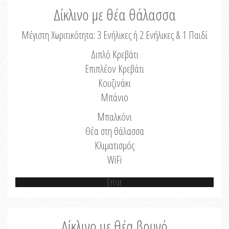
Δίκλινο με θέα θάλασσα
Μέγιστη Χωριτικότητα: 3 Ενήλικες ή 2 Ενήλικες & 1 Παιδί
Διπλό Κρεβάτι
Επιπλέον Κρεβάτι
Κουζινάκι
Μπάνιο
Μπαλκόνι
Θέα στη θάλασσα
Κλιματισμός
WiFi
Error
Δίκλινο με θέα βουνό