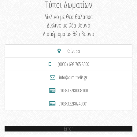
Τύποι Δωματίων
Δίκλινο με θέα θάλασσα
Δίκλινο με θέα βουνό
Διαμέρισμα με θέα βουνό
Κοίνυρα
(0030) 698 765 8500
info@dimitrelis.gr
0103K122K0008100
0103K122K0246001
Error