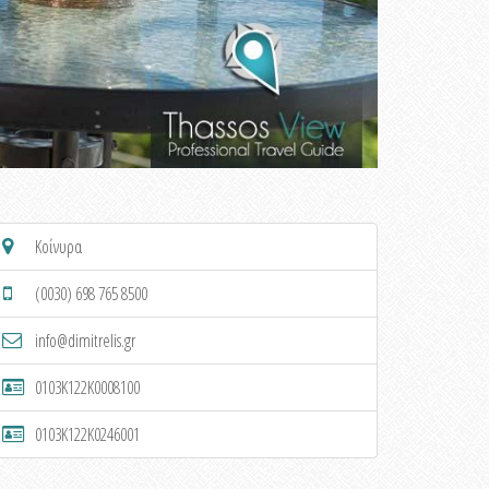
Κοίνυρα
(0030) 698 765 8500
info@dimitrelis.gr
0103K122K0008100
0103K122K0246001