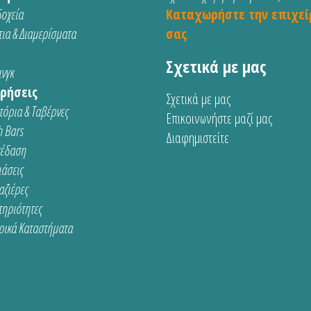
οχεία
Καταχωρήστε την επιχεί
ια & Διαμερίσματα
σας
Σχετικά με μας
νγκ
ρήσεις
Σχετικά με μας
τόρια & Ταβέρνες
Επικοινωνήστε μαζί μας
 Bars
Διαφημιστείτε
κέδαση
ιάσεις
αζιέρες
τηριότητες
ρικά Καταστήματα