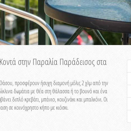
ή Κοντά στην Παραλία Παράδεισος στα
ης Θάσου, προσφέρουν ήσυχη διαμονή μόλις 2 χλμ από την
ίκλινα δωμάτια με θέα στη θάλασσα ή το βουνό και ένα
άνει διπλό κρεβάτι, μπάνιο, κουζινάκι και μπαλκόνι. Οι
αση σε κοινόχρηστο κήπο με κιόσκι.