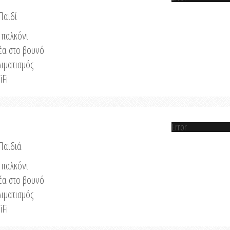
Παιδί
παλκόνι
έα στο βουνό
λιματισμός
iFi
Error
 Παιδιά
παλκόνι
έα στο βουνό
λιματισμός
iFi