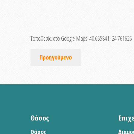
Τοποθεσία στο Google Maps:
40.665841, 24.761626
Προηγούμενο
Θάσος
Επιχ
Θάσος
Διαμο