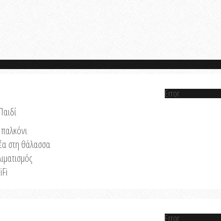
Error
Παιδί
παλκόνι
έα στη θάλασσα
λιματισμός
iFi
Error