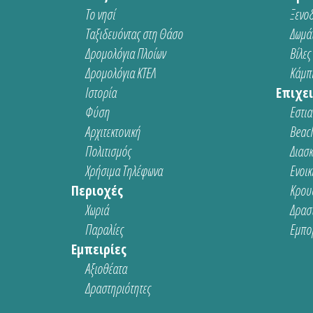
Το νησί
Ξενοδ
Ταξιδευόντας στη Θάσο
Δωμάτ
Δρομολόγια Πλοίων
Βίλες
Δρομολόγια ΚΤΕΛ
Κάμπι
Ιστορία
Επιχει
Φύση
Εστια
Αρχιτεκτονική
Beach
Πολιτισμός
Διασ
Χρήσιμα Τηλέφωνα
Ενοικ
Περιοχές
Κρου
Χωριά
Δρασ
Παραλίες
Εμπο
Εμπειρίες
Αξιοθέατα
Δραστηριότητες